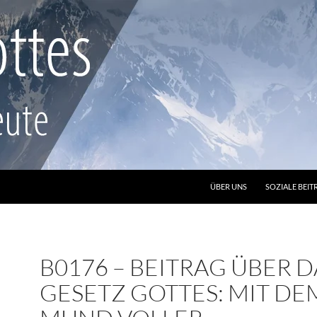
ZUM INHALT SPRINGEN
ÜBER UNS
SOZIALE BEIT
B0176 – BEITRAG ÜBER D
GESETZ GOTTES: MIT DE