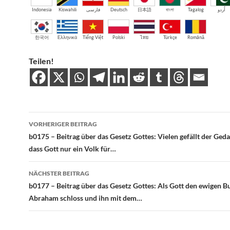
Indonesia
Kiswahili
فارسی
Deutsch
日本語
বাংলা
Tagalog
اُردو
한국어
Ελληνικά
Tiếng Việt
Polski
ไทย
Türkçe
Română
Teilen!
Beitragsnavigation
VORHERIGER BEITRAG
b0175 – Beitrag über das Gesetz Gottes: Vielen gefällt der Geda
dass Gott nur ein Volk für…
NÄCHSTER BEITRAG
b0177 – Beitrag über das Gesetz Gottes: Als Gott den ewigen B
Abraham schloss und ihn mit dem…