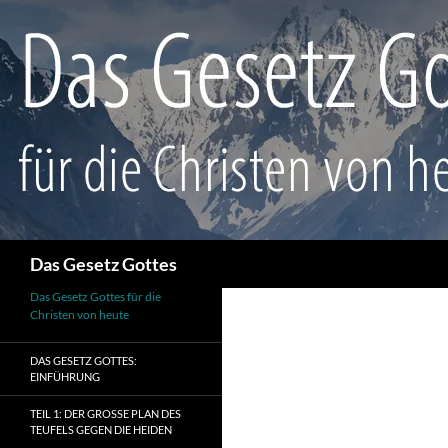
Suchen
Das Gesetz Gottes
Das Gesetz Gottes für die
Christen von heute
DAS GESETZ GOTTES:
EINFÜHRUNG
TEIL 1: DER GROSSE PLAN DES T
EUFELS GEGEN DIE HEIDEN