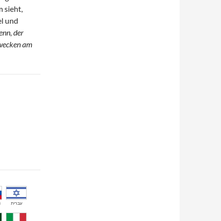
 sieht,
el und
enn, der
erwecken am
й
עברית