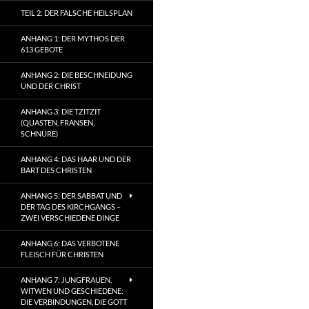
TEIL 2: DER FALSCHE HEILSPLAN
ANHANG 1: DER MYTHOS DER
613 GEBOTE
ANHANG 2: DIE BESCHNEIDUNG
UND DER CHRIST
ANHANG 3: DIE TZITZIT
(QUASTEN, FRANSEN,
SCHNÜRE)
ANHANG 4: DAS HAAR UND DER
BART DES CHRISTEN
ANHANG 5: DER SABBAT UND
DER TAG DES KIRCHGANGS –
ZWEI VERSCHIEDENE DINGE
ANHANG 6: DAS VERBOTENE
FLEISCH FÜR CHRISTEN
ANHANG 7: JUNGFRAUEN,
WITWEN UND GESCHIEDENE:
DIE VERBINDUNGEN, DIE GOTT