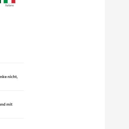
Italiano
nke nicht,
und mit