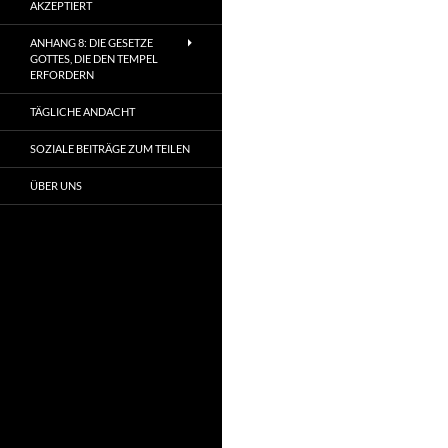
AKZEPTIERT
ANHANG 8: DIE GESETZE
GOTTES, DIE DEN TEMPEL
ERFORDERN
TÄGLICHE ANDACHT
SOZIALE BEITRÄGE ZUM TEILEN
ÜBER UNS