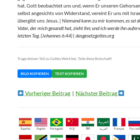
hat. Gott beobachtet uns und, wenn Er unseren Gehorsam
selbst angesichts von Widerstand, vereint Er uns mit Isra
übergibt uns Jesus. |
Niemand kann zu mir kommen, es sei d
Vater, der mich gesandt hat, zieht ihn; und ich werde ihn auf
letzten Tag. (Johannes 6:44) | dasgesetzgottes.org
Trage deinen Teil zu Gottes Werk bei. Teile diese Botschaft!
BILD KOPIEREN
TEXT KOPIEREN
Vorheriger Beitrag
|
Nächster Beitrag
Español
English
Português
中文
हिंदी
العربية
Français
Русски