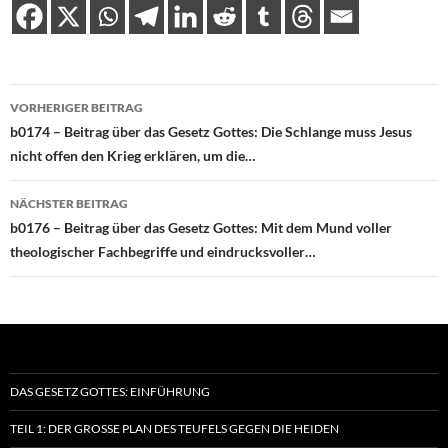
Beitragsnavigation
VORHERIGER BEITRAG
b0174 – Beitrag über das Gesetz Gottes: Die Schlange muss Jesus
nicht offen den Krieg erklären, um die…
NÄCHSTER BEITRAG
b0176 – Beitrag über das Gesetz Gottes: Mit dem Mund voller
theologischer Fachbegriffe und eindrucksvoller…
DAS GESETZ GOTTES: EINFÜHRUNG
TEIL 1: DER GROSSE PLAN DES TEUFELS GEGEN DIE HEIDEN