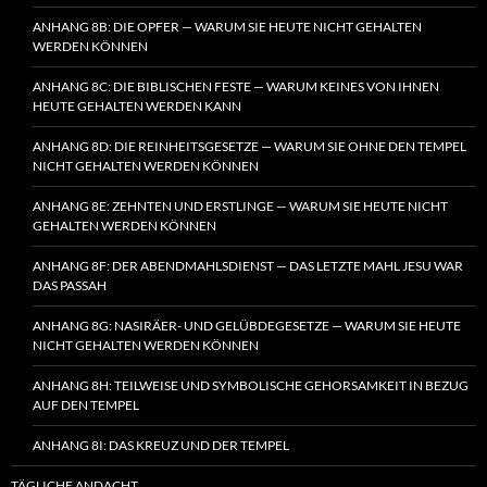
ANHANG 8B: DIE OPFER — WARUM SIE HEUTE NICHT GEHALTEN
WERDEN KÖNNEN
ANHANG 8C: DIE BIBLISCHEN FESTE — WARUM KEINES VON IHNEN
HEUTE GEHALTEN WERDEN KANN
ANHANG 8D: DIE REINHEITSGESETZE — WARUM SIE OHNE DEN TEMPEL
NICHT GEHALTEN WERDEN KÖNNEN
ANHANG 8E: ZEHNTEN UND ERSTLINGE — WARUM SIE HEUTE NICHT
GEHALTEN WERDEN KÖNNEN
ANHANG 8F: DER ABENDMAHLSDIENST — DAS LETZTE MAHL JESU WAR
DAS PASSAH
ANHANG 8G: NASIRÄER- UND GELÜBDEGESETZE — WARUM SIE HEUTE
NICHT GEHALTEN WERDEN KÖNNEN
ANHANG 8H: TEILWEISE UND SYMBOLISCHE GEHORSAMKEIT IN BEZUG
AUF DEN TEMPEL
ANHANG 8I: DAS KREUZ UND DER TEMPEL
TÄGLICHE ANDACHT