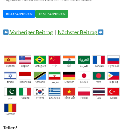
BILD KOPIEREN
TEXT KOPIEREN
Vorheriger Beitrag
|
Nächster Beitrag
Español
English
Português
中文
हिंदी
العربية
Français
Русский
עברית
Indonesia
Kiswahili
فارسی
Deutsch
日本語
বাংলা
Tagalog
اُردو
Italiano
한국어
Ελληνικά
Tiếng Việt
Polski
ไทย
Türkçe
Română
Teilen!