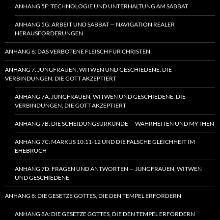
ANHANG 5F: TECHNOLOGIE UND UNTERHALTUNG AM SABBAT
ANHANG 5G: ARBEIT UND SABBAT — NAVIGATION REALER
HERAUSFORDERUNGEN
ANHANG 6: DAS VERBOTENE FLEISCH FÜR CHRISTEN
ANHANG 7: JUNGFRAUEN, WITWEN UND GESCHIEDENE: DIE
VERBINDUNGEN, DIE GOTT AKZEPTIERT
ANHANG 7A: JUNGFRAUEN, WITWEN UND GESCHIEDENE: DIE
VERBINDUNGEN, DIE GOTT AKZEPTIERT
ANHANG 7B: DIE SCHEIDUNGSURKUNDE — WAHRHEITEN UND MYTHEN
ANHANG 7C: MARKUS 10:11-12 UND DIE FALSCHE GLEICHHEIT IM
EHEBRUCH
ANHANG 7D: FRAGEN UND ANTWORTEN — JUNGFRAUEN, WITWEN
UND GESCHIEDENE
ANHANG 8: DIE GESETZE GOTTES, DIE DEN TEMPEL ERFORDERN
ANHANG 8A: DIE GESETZE GOTTES, DIE DEN TEMPEL ERFORDERN