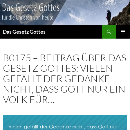
Suchen
Das Gesetz Gottes
ZUM
PRIMÄR
INHALT
MENÜ
SPRINGEN
B0175 – BEITRAG ÜBER DAS
GESETZ GOTTES: VIELEN
GEFÄLLT DER GEDANKE
NICHT, DASS GOTT NUR EIN
VOLK FÜR…