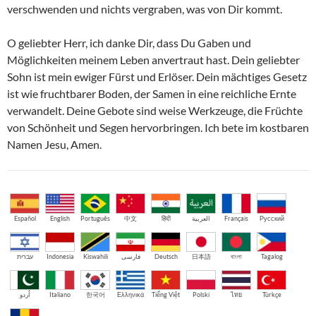
verschwenden und nichts vergraben, was von Dir kommt.
O geliebter Herr, ich danke Dir, dass Du Gaben und
Möglichkeiten meinem Leben anvertraut hast. Dein geliebter
Sohn ist mein ewiger Fürst und Erlöser. Dein mächtiges Gesetz
ist wie fruchtbarer Boden, der Samen in eine reichliche Ernte
verwandelt. Deine Gebote sind weise Werkzeuge, die Früchte
von Schönheit und Segen hervorbringen. Ich bete im kostbaren
Namen Jesu, Amen.
Español
English
Português
中文
हिंदी
العربية
Français
Русский
עברית
Indonesia
Kiswahili
فارسی
Deutsch
日本語
বাংলা
Tagalog
اُردو
Italiano
한국어
Ελληνικά
Tiếng Việt
Polski
ไทย
Türkçe