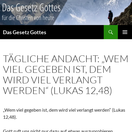
Suchen
Das Gesetz Gottes
ZUM
PRIMÄR
INHALT
MENÜ
SPRINGEN
TÄGLICHE ANDACHT: „WEM
VIEL GEGEBEN IST, DEM
WIRD VIEL VERLANGT
WERDEN“ (LUKAS 12,48)
„Wem viel gegeben ist, dem wird viel verlangt werden“ (Lukas
12,48).
Gott ruft uns nicht nur dazu auf, etwas auszuprobieren,