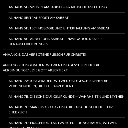
ANHANG 5D: SPEISEN AM SABBAT — PRAKTISCHE ANLEITUNG
ANHANG 5E: TRANSPORT AM SABBAT
ANHANG 5F: TECHNOLOGIE UND UNTERHALTUNG AM SABBAT
ANHANG 5G: ARBEIT UND SABBAT — NAVIGATION REALER
HERAUSFORDERUNGEN
ANHANG 6: DAS VERBOTENE FLEISCH FÜR CHRISTEN
ANHANG 7: JUNGFRAUEN, WITWEN UND GESCHIEDENE: DIE
VERBINDUNGEN, DIE GOTT AKZEPTIERT
ANHANG 7A: JUNGFRAUEN, WITWEN UND GESCHIEDENE: DIE
VERBINDUNGEN, DIE GOTT AKZEPTIERT
ANHANG 7B: DIE SCHEIDUNGSURKUNDE — WAHRHEITEN UND MYTHEN
ANHANG 7C: MARKUS 10:11-12 UND DIE FALSCHE GLEICHHEIT IM
EHEBRUCH
ANHANG 7D: FRAGEN UND ANTWORTEN — JUNGFRAUEN, WITWEN
UND GESCHIEDENE