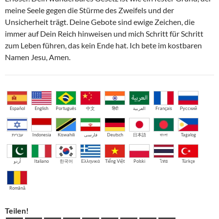
meine Seele gegen die Stürme des Zweifels und der
Unsicherheit trägt. Deine Gebote sind ewige Zeichen, die
immer auf Dein Reich hinweisen und mich Schritt für Schritt
zum Leben führen, das kein Ende hat. Ich bete im kostbaren
Namen Jesu, Amen.
Español
English
Português
中文
हिंदी
العربية
Français
Русский
עברית
Indonesia
Kiswahili
فارسی
Deutsch
日本語
বাংলা
Tagalog
اُردو
Italiano
한국어
Ελληνικά
Tiếng Việt
Polski
ไทย
Türkçe
Română
Teilen!