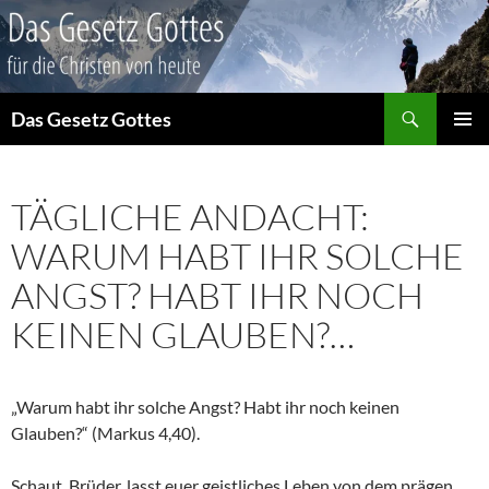
Suchen
Das Gesetz Gottes
ZUM
PRIMÄR
INHALT
MENÜ
SPRINGEN
TÄGLICHE ANDACHT:
WARUM HABT IHR SOLCHE
ANGST? HABT IHR NOCH
KEINEN GLAUBEN?…
„Warum habt ihr solche Angst? Habt ihr noch keinen
Glauben?“ (Markus 4,40).
Schaut, Brüder, lasst euer geistliches Leben von dem prägen,