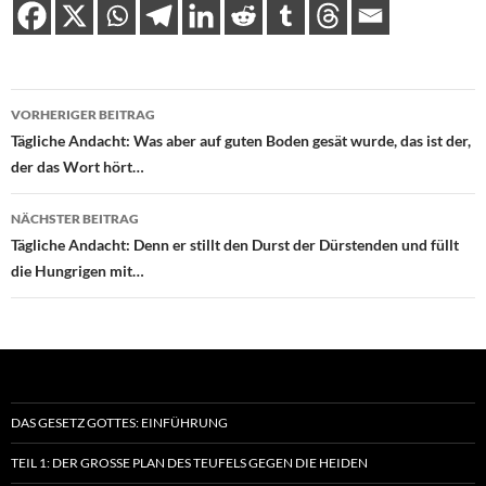
Beitragsnavigation
VORHERIGER BEITRAG
Tägliche Andacht: Was aber auf guten Boden gesät wurde, das ist der,
der das Wort hört…
NÄCHSTER BEITRAG
Tägliche Andacht: Denn er stillt den Durst der Dürstenden und füllt
die Hungrigen mit…
DAS GESETZ GOTTES: EINFÜHRUNG
TEIL 1: DER GROSSE PLAN DES TEUFELS GEGEN DIE HEIDEN