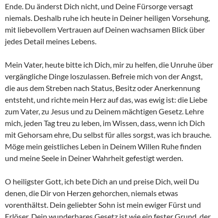
Ende. Du änderst Dich nicht, und Deine Fürsorge versagt
niemals. Deshalb ruhe ich heute in Deiner heiligen Vorsehung,
mit liebevollem Vertrauen auf Deinen wachsamen Blick über
jedes Detail meines Lebens.
Mein Vater, heute bitte ich Dich, mir zu helfen, die Unruhe über
vergängliche Dinge loszulassen. Befreie mich von der Angst,
die aus dem Streben nach Status, Besitz oder Anerkennung
entsteht, und richte mein Herz auf das, was ewig ist: die Liebe
zum Vater, zu Jesus und zu Deinem mächtigen Gesetz. Lehre
mich, jeden Tag treu zu leben, im Wissen, dass, wenn ich Dich
mit Gehorsam ehre, Du selbst für alles sorgst, was ich brauche.
Möge mein geistliches Leben in Deinem Willen Ruhe finden
und meine Seele in Deiner Wahrheit gefestigt werden.
O heiligster Gott, ich bete Dich an und preise Dich, weil Du
denen, die Dir von Herzen gehorchen, niemals etwas
vorenthältst. Dein geliebter Sohn ist mein ewiger Fürst und
Erlöser. Dein wunderbares Gesetz ist wie ein fester Grund, der