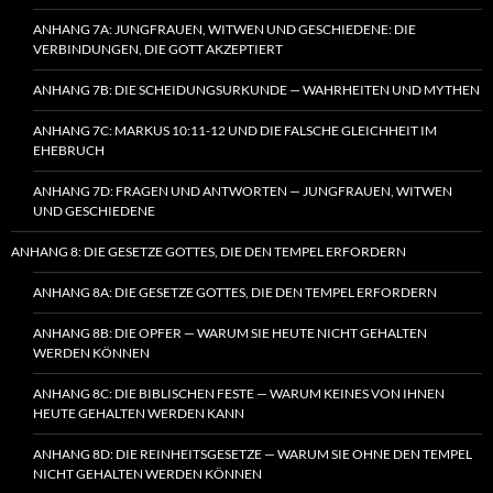
ANHANG 7A: JUNGFRAUEN, WITWEN UND GESCHIEDENE: DIE
VERBINDUNGEN, DIE GOTT AKZEPTIERT
ANHANG 7B: DIE SCHEIDUNGSURKUNDE — WAHRHEITEN UND MYTHEN
ANHANG 7C: MARKUS 10:11-12 UND DIE FALSCHE GLEICHHEIT IM
EHEBRUCH
ANHANG 7D: FRAGEN UND ANTWORTEN — JUNGFRAUEN, WITWEN
UND GESCHIEDENE
ANHANG 8: DIE GESETZE GOTTES, DIE DEN TEMPEL ERFORDERN
ANHANG 8A: DIE GESETZE GOTTES, DIE DEN TEMPEL ERFORDERN
ANHANG 8B: DIE OPFER — WARUM SIE HEUTE NICHT GEHALTEN
WERDEN KÖNNEN
ANHANG 8C: DIE BIBLISCHEN FESTE — WARUM KEINES VON IHNEN
HEUTE GEHALTEN WERDEN KANN
ANHANG 8D: DIE REINHEITSGESETZE — WARUM SIE OHNE DEN TEMPEL
NICHT GEHALTEN WERDEN KÖNNEN