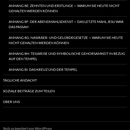
ANHANG 8E: ZEHNTEN UND ERSTLINGE — WARUM SIE HEUTE NICHT
GEHALTEN WERDEN KÖNNEN
ANHANG 8F: DER ABENDMAHLSDIENST — DAS LETZTE MAHL JESU WAR
DAS PASSAH
ANHANG 8G: NASIRÄER- UND GELÜBDEGESETZE — WARUM SIE HEUTE
NICHT GEHALTEN WERDEN KÖNNEN
ANHANG 8H: TEILWEISE UND SYMBOLISCHE GEHORSAMKEIT IN BEZUG
AUF DEN TEMPEL
ANHANG 8I: DAS KREUZ UND DER TEMPEL
TÄGLICHE ANDACHT
SOZIALE BEITRÄGE ZUM TEILEN
ÜBER UNS
Stolz präsentiert von WordPress