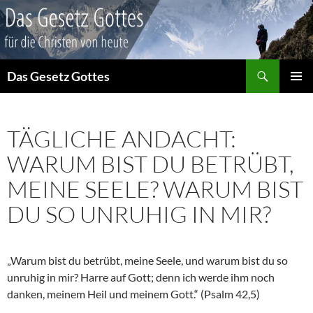
Suchen
Das Gesetz Gottes
ZUM
PRIMÄR
INHALT
MENÜ
SPRINGEN
TÄGLICHE ANDACHT:
WARUM BIST DU BETRÜBT,
MEINE SEELE? WARUM BIST
DU SO UNRUHIG IN MIR?
„Warum bist du betrübt, meine Seele, und warum bist du so
unruhig in mir? Harre auf Gott; denn ich werde ihm noch
danken, meinem Heil und meinem Gott.“ (Psalm 42,5)