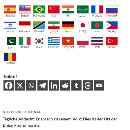
Español
English
Português
中文
हिंदी
العربية
Français
Русский
עברית
Indonesia
Kiswahili
فارسی
Deutsch
日本語
বাংলা
Tagalog
اُردو
Italiano
한국어
Ελληνικά
Tiếng Việt
Polski
ไทย
Türkçe
Română
Teilen!
Beitragsnavigation
VORHERIGER BEITRAG
Tägliche Andacht: Er sprach zu seinem Volk: Dies ist der Ort der
Ruhe; hier sollen die…