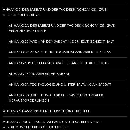
ANHANG 5: DER SABBAT UND DER TAG DES KIRCHGANGS – ZWEI
VERSCHIEDENE DINGE
ANHANG 5A: DER SABBAT UND DER TAG DES KIRCHGANGS – ZWEI
VERSCHIEDENE DINGE
ANHANG 5B: WIE MAN DEN SABBAT IN DER HEUTIGEN ZEIT HÄLT
ANHANG 5C: ANWENDUNG DER SABBATPRINZIPIEN IM ALLTAG
ANHANG 5D: SPEISEN AM SABBAT — PRAKTISCHE ANLEITUNG
ANHANG 5E: TRANSPORT AM SABBAT
ANHANG 5F: TECHNOLOGIE UND UNTERHALTUNG AM SABBAT
ANHANG 5G: ARBEIT UND SABBAT — NAVIGATION REALER
HERAUSFORDERUNGEN
ANHANG 6: DAS VERBOTENE FLEISCH FÜR CHRISTEN
ANHANG 7: JUNGFRAUEN, WITWEN UND GESCHIEDENE: DIE
VERBINDUNGEN, DIE GOTT AKZEPTIERT