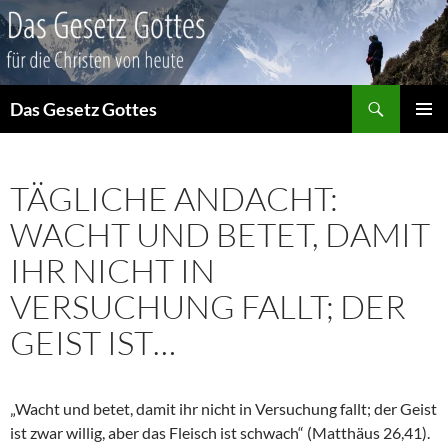
Suchen
Das Gesetz Gottes
ZUM
PRIMÄR
INHALT
MENÜ
SPRINGEN
TÄGLICHE ANDACHT:
WACHT UND BETET, DAMIT
IHR NICHT IN
VERSUCHUNG FALLT; DER
GEIST IST…
„Wacht und betet, damit ihr nicht in Versuchung fallt; der Geist
ist zwar willig, aber das Fleisch ist schwach“ (Matthäus 26,41).