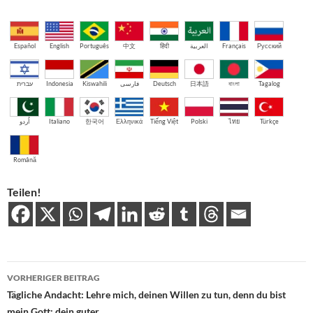
Español
English
Português
中文
हिंदी
العربية
Français
Русский
עברית
Indonesia
Kiswahili
فارسی
Deutsch
日本語
বাংলা
Tagalog
اُردو
Italiano
한국어
Ελληνικά
Tiếng Việt
Polski
ไทย
Türkçe
Română
Teilen!
Beitragsnavigation
VORHERIGER BEITRAG
Tägliche Andacht: Lehre mich, deinen Willen zu tun, denn du bist
mein Gott; dein guter…