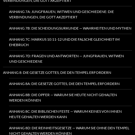
VERBINDUNGEN, DIE GOTT AKZEPTIERT
ANHANG 7A: JUNGFRAUEN, WITWEN UND GESCHIEDENE: DIE
VERBINDUNGEN, DIE GOTT AKZEPTIERT
ANHANG 7B: DIE SCHEIDUNGSURKUNDE — WAHRHEITEN UND MYTHEN
ANHANG 7C: MARKUS 10:11-12 UND DIE FALSCHE GLEICHHEIT IM
EHEBRUCH
ANHANG 7D: FRAGEN UND ANTWORTEN — JUNGFRAUEN, WITWEN
UND GESCHIEDENE
ANHANG 8: DIE GESETZE GOTTES, DIE DEN TEMPEL ERFORDERN
ANHANG 8A: DIE GESETZE GOTTES, DIE DEN TEMPEL ERFORDERN
ANHANG 8B: DIE OPFER — WARUM SIE HEUTE NICHT GEHALTEN
WERDEN KÖNNEN
ANHANG 8C: DIE BIBLISCHEN FESTE — WARUM KEINES VON IHNEN
HEUTE GEHALTEN WERDEN KANN
ANHANG 8D: DIE REINHEITSGESETZE — WARUM SIE OHNE DEN TEMPEL
NICHT GEHALTEN WERDEN KÖNNEN