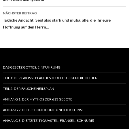
NÄCHSTER BEITRAG
Tägliche Andacht: Seid also stark und mutig, alle, die ihr eure
Hoffnung auf den Herrn…
DAS GESETZ GOTTES: EINFÜHRUNG
TEIL 1: DER GROSSE PLAN DES TEUFELS GEGEN DIE HEIDEN
TEIL 2: DER FALSCHE HEILSPLAN
ANHANG 1: DER MYTHOS DER 613 GEBOTE
ANHANG 2: DIE BESCHNEIDUNG UND DER CHRIST
ANHANG 3: DIE TZITZIT (QUASTEN, FRANSEN, SCHNÜRE)