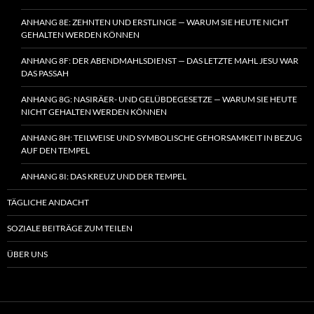
ANHANG 8E: ZEHNTEN UND ERSTLINGE — WARUM SIE HEUTE NICHT
GEHALTEN WERDEN KÖNNEN
ANHANG 8F: DER ABENDMAHLSDIENST — DAS LETZTE MAHL JESU WAR
DAS PASSAH
ANHANG 8G: NASIRÄER- UND GELÜBDEGESETZE — WARUM SIE HEUTE
NICHT GEHALTEN WERDEN KÖNNEN
ANHANG 8H: TEILWEISE UND SYMBOLISCHE GEHORSAMKEIT IN BEZUG
AUF DEN TEMPEL
ANHANG 8I: DAS KREUZ UND DER TEMPEL
TÄGLICHE ANDACHT
SOZIALE BEITRÄGE ZUM TEILEN
ÜBER UNS