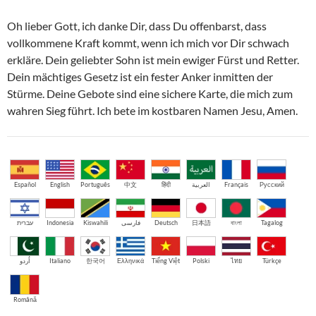
Oh lieber Gott, ich danke Dir, dass Du offenbarst, dass
vollkommene Kraft kommt, wenn ich mich vor Dir schwach
erkläre. Dein geliebter Sohn ist mein ewiger Fürst und Retter.
Dein mächtiges Gesetz ist ein fester Anker inmitten der
Stürme. Deine Gebote sind eine sichere Karte, die mich zum
wahren Sieg führt. Ich bete im kostbaren Namen Jesu, Amen.
Español
English
Português
中文
हिंदी
العربية
Français
Русский
עברית
Indonesia
Kiswahili
فارسی
Deutsch
日本語
বাংলা
Tagalog
اُردو
Italiano
한국어
Ελληνικά
Tiếng Việt
Polski
ไทย
Türkçe
Română