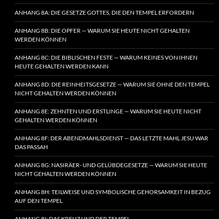
ANHANG 8A: DIE GESETZE GOTTES, DIE DEN TEMPEL ERFORDERN
ANHANG 8B: DIE OPFER — WARUM SIE HEUTE NICHT GEHALTEN
WERDEN KÖNNEN
ANHANG 8C: DIE BIBLISCHEN FESTE — WARUM KEINES VON IHNEN
HEUTE GEHALTEN WERDEN KANN
ANHANG 8D: DIE REINHEITSGESETZE — WARUM SIE OHNE DEN TEMPEL
NICHT GEHALTEN WERDEN KÖNNEN
ANHANG 8E: ZEHNTEN UND ERSTLINGE — WARUM SIE HEUTE NICHT
GEHALTEN WERDEN KÖNNEN
ANHANG 8F: DER ABENDMAHLSDIENST — DAS LETZTE MAHL JESU WAR
DAS PASSAH
ANHANG 8G: NASIRÄER- UND GELÜBDEGESETZE — WARUM SIE HEUTE
NICHT GEHALTEN WERDEN KÖNNEN
ANHANG 8H: TEILWEISE UND SYMBOLISCHE GEHORSAMKEIT IN BEZUG
AUF DEN TEMPEL
ANHANG 8I: DAS KREUZ UND DER TEMPEL