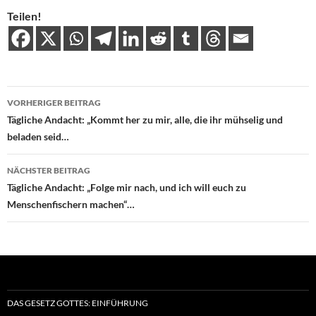
Teilen!
Beitragsnavigation
VORHERIGER BEITRAG
Tägliche Andacht: „Kommt her zu mir, alle, die ihr mühselig und
beladen seid…
NÄCHSTER BEITRAG
Tägliche Andacht: „Folge mir nach, und ich will euch zu
Menschenfischern machen“…
DAS GESETZ GOTTES: EINFÜHRUNG