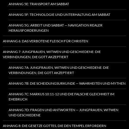
ANHANG 5E: TRANSPORT AM SABBAT
ANHANG 5F: TECHNOLOGIE UND UNTERHALTUNG AM SABBAT
ANHANG 5G: ARBEIT UND SABBAT — NAVIGATION REALER
HERAUSFORDERUNGEN
ANHANG 6: DAS VERBOTENE FLEISCH FÜR CHRISTEN
ANHANG 7: JUNGFRAUEN, WITWEN UND GESCHIEDENE: DIE
VERBINDUNGEN, DIE GOTT AKZEPTIERT
ANHANG 7A: JUNGFRAUEN, WITWEN UND GESCHIEDENE: DIE
VERBINDUNGEN, DIE GOTT AKZEPTIERT
ANHANG 7B: DIE SCHEIDUNGSURKUNDE — WAHRHEITEN UND MYTHEN
ANHANG 7C: MARKUS 10:11-12 UND DIE FALSCHE GLEICHHEIT IM
EHEBRUCH
ANHANG 7D: FRAGEN UND ANTWORTEN — JUNGFRAUEN, WITWEN
UND GESCHIEDENE
ANHANG 8: DIE GESETZE GOTTES, DIE DEN TEMPEL ERFORDERN