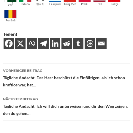
اُردو
Italiano
한국어
Ελληνικά
Tiếng Việt
Polski
ไทย
Türkçe
Română
Teilen!
Beitragsnavigation
VORHERIGER BEITRAG
Tägliche Andacht: Der Herr beschützt die Einfältigen; als ich schon
kraftlos war, hat…
NÄCHSTER BEITRAG
Tägliche Andacht: Ich will dich unterweisen und dir den Weg zeigen,
den du gehen…