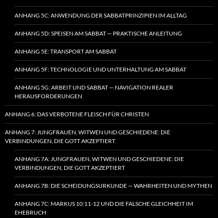
ANHANG 5C: ANWENDUNG DER SABBATPRINZIPIEN IM ALLTAG
ANHANG 5D: SPEISEN AM SABBAT — PRAKTISCHE ANLEITUNG
ANHANG 5E: TRANSPORT AM SABBAT
ANHANG 5F: TECHNOLOGIE UND UNTERHALTUNG AM SABBAT
ANHANG 5G: ARBEIT UND SABBAT — NAVIGATION REALER
HERAUSFORDERUNGEN
ANHANG 6: DAS VERBOTENE FLEISCH FÜR CHRISTEN
ANHANG 7: JUNGFRAUEN, WITWEN UND GESCHIEDENE: DIE
VERBINDUNGEN, DIE GOTT AKZEPTIERT
ANHANG 7A: JUNGFRAUEN, WITWEN UND GESCHIEDENE: DIE
VERBINDUNGEN, DIE GOTT AKZEPTIERT
ANHANG 7B: DIE SCHEIDUNGSURKUNDE — WAHRHEITEN UND MYTHEN
ANHANG 7C: MARKUS 10:11-12 UND DIE FALSCHE GLEICHHEIT IM
EHEBRUCH