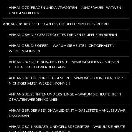
ANHANG 7D: FRAGEN UND ANTWORTEN — JUNGFRAUEN, WITWEN
UND GESCHIEDENE
ANHANG 8: DIE GESETZE GOTTES, DIE DEN TEMPEL ERFORDERN
ANHANG 8A: DIE GESETZE GOTTES, DIE DEN TEMPEL ERFORDERN
ANHANG 8B: DIE OPFER — WARUM SIE HEUTE NICHT GEHALTEN
WERDEN KÖNNEN
ANHANG 8C: DIE BIBLISCHEN FESTE — WARUM KEINES VON IHNEN
HEUTE GEHALTEN WERDEN KANN
ANHANG 8D: DIE REINHEITSGESETZE — WARUM SIE OHNE DEN TEMPEL
NICHT GEHALTEN WERDEN KÖNNEN
ANHANG 8E: ZEHNTEN UND ERSTLINGE — WARUM SIE HEUTE NICHT
GEHALTEN WERDEN KÖNNEN
ANHANG 8F: DER ABENDMAHLSDIENST — DAS LETZTE MAHL JESU WAR
DAS PASSAH
ANHANG 8G: NASIRÄER- UND GELÜBDEGESETZE — WARUM SIE HEUTE
NICHT GEHALTEN WERDEN KÖNNEN