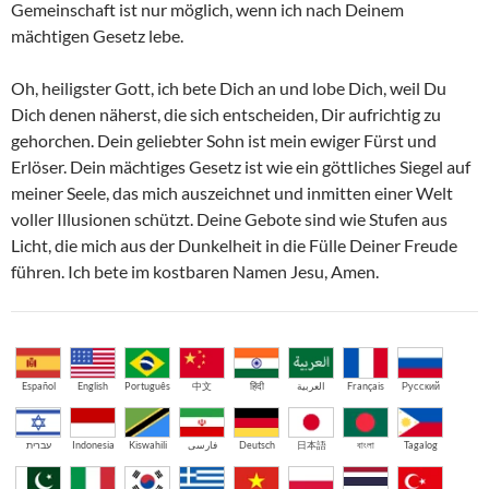
Gemeinschaft ist nur möglich, wenn ich nach Deinem
mächtigen Gesetz lebe.
Oh, heiligster Gott, ich bete Dich an und lobe Dich, weil Du
Dich denen näherst, die sich entscheiden, Dir aufrichtig zu
gehorchen. Dein geliebter Sohn ist mein ewiger Fürst und
Erlöser. Dein mächtiges Gesetz ist wie ein göttliches Siegel auf
meiner Seele, das mich auszeichnet und inmitten einer Welt
voller Illusionen schützt. Deine Gebote sind wie Stufen aus
Licht, die mich aus der Dunkelheit in die Fülle Deiner Freude
führen. Ich bete im kostbaren Namen Jesu, Amen.
Español
English
Português
中文
हिंदी
العربية
Français
Русский
עברית
Indonesia
Kiswahili
فارسی
Deutsch
日本語
বাংলা
Tagalog