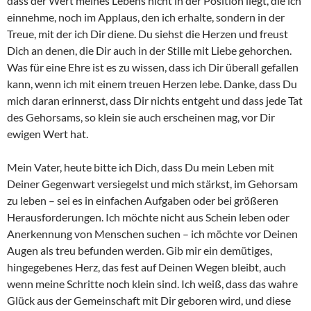
dass der Wert meines Lebens nicht in der Position liegt, die ich
einnehme, noch im Applaus, den ich erhalte, sondern in der
Treue, mit der ich Dir diene. Du siehst die Herzen und freust
Dich an denen, die Dir auch in der Stille mit Liebe gehorchen.
Was für eine Ehre ist es zu wissen, dass ich Dir überall gefallen
kann, wenn ich mit einem treuen Herzen lebe. Danke, dass Du
mich daran erinnerst, dass Dir nichts entgeht und dass jede Tat
des Gehorsams, so klein sie auch erscheinen mag, vor Dir
ewigen Wert hat.
Mein Vater, heute bitte ich Dich, dass Du mein Leben mit
Deiner Gegenwart versiegelst und mich stärkst, im Gehorsam
zu leben – sei es in einfachen Aufgaben oder bei größeren
Herausforderungen. Ich möchte nicht aus Schein leben oder
Anerkennung von Menschen suchen – ich möchte vor Deinen
Augen als treu befunden werden. Gib mir ein demütiges,
hingegebenes Herz, das fest auf Deinen Wegen bleibt, auch
wenn meine Schritte noch klein sind. Ich weiß, dass das wahre
Glück aus der Gemeinschaft mit Dir geboren wird, und diese