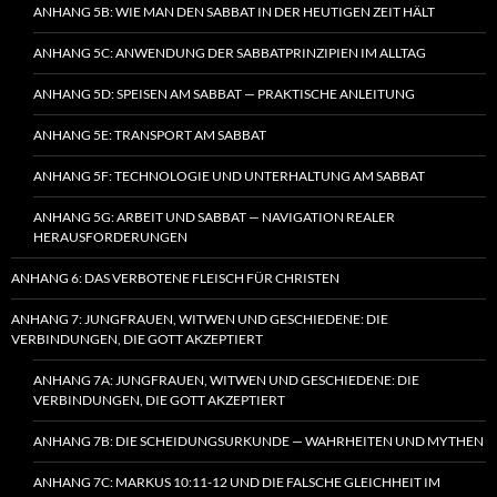
ANHANG 5B: WIE MAN DEN SABBAT IN DER HEUTIGEN ZEIT HÄLT
ANHANG 5C: ANWENDUNG DER SABBATPRINZIPIEN IM ALLTAG
ANHANG 5D: SPEISEN AM SABBAT — PRAKTISCHE ANLEITUNG
ANHANG 5E: TRANSPORT AM SABBAT
ANHANG 5F: TECHNOLOGIE UND UNTERHALTUNG AM SABBAT
ANHANG 5G: ARBEIT UND SABBAT — NAVIGATION REALER
HERAUSFORDERUNGEN
ANHANG 6: DAS VERBOTENE FLEISCH FÜR CHRISTEN
ANHANG 7: JUNGFRAUEN, WITWEN UND GESCHIEDENE: DIE
VERBINDUNGEN, DIE GOTT AKZEPTIERT
ANHANG 7A: JUNGFRAUEN, WITWEN UND GESCHIEDENE: DIE
VERBINDUNGEN, DIE GOTT AKZEPTIERT
ANHANG 7B: DIE SCHEIDUNGSURKUNDE — WAHRHEITEN UND MYTHEN
ANHANG 7C: MARKUS 10:11-12 UND DIE FALSCHE GLEICHHEIT IM