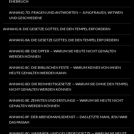
EHEBRUCH
ANHANG 7D: FRAGEN UND ANTWORTEN — JUNGFRAUEN, WITWEN
UND GESCHIEDENE
ANHANG 8: DIE GESETZE GOTTES, DIE DEN TEMPEL ERFORDERN
ANHANG 8A: DIE GESETZE GOTTES, DIE DEN TEMPEL ERFORDERN
ANHANG 8B: DIE OPFER — WARUM SIE HEUTE NICHT GEHALTEN
WERDEN KÖNNEN
ANHANG 8C: DIE BIBLISCHEN FESTE — WARUM KEINES VON IHNEN
HEUTE GEHALTEN WERDEN KANN
ANHANG 8D: DIE REINHEITSGESETZE — WARUM SIE OHNE DEN TEMPEL
NICHT GEHALTEN WERDEN KÖNNEN
ANHANG 8E: ZEHNTEN UND ERSTLINGE — WARUM SIE HEUTE NICHT
GEHALTEN WERDEN KÖNNEN
ANHANG 8F: DER ABENDMAHLSDIENST — DAS LETZTE MAHL JESU WAR
DAS PASSAH
ANHANG 8G: NASIRÄER- UND GELÜBDEGESETZE — WARUM SIE HEUTE