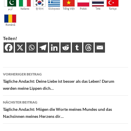
اُردو
Italiano
한국어
Ελληνικά
Tiếng Việt
Polski
ไทย
Türkçe
Română
Teilen!
Beitragsnavigation
VORHERIGER BEITRAG
Tägliche Andacht: Deine Liebe ist besser als das Leben! Darum
werden meine Lippen dich…
NÄCHSTER BEITRAG
Tägliche Andacht: Mögen die Worte meines Mundes und das
Nachsinnen meines Herzens dir…