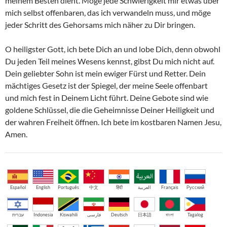
meinem Besten dient. Möge jede Schwierigkeit mir etwas über
mich selbst offenbaren, das ich verwandeln muss, und möge
jeder Schritt des Gehorsams mich näher zu Dir bringen.
O heiligster Gott, ich bete Dich an und lobe Dich, denn obwohl
Du jeden Teil meines Wesens kennst, gibst Du mich nicht auf.
Dein geliebter Sohn ist mein ewiger Fürst und Retter. Dein
mächtiges Gesetz ist der Spiegel, der meine Seele offenbart
und mich fest in Deinem Licht führt. Deine Gebote sind wie
goldene Schlüssel, die die Geheimnisse Deiner Heiligkeit und
der wahren Freiheit öffnen. Ich bete im kostbaren Namen Jesu,
Amen.
Español
English
Português
中文
हिंदी
العربية
Français
Русский
עברית
Indonesia
Kiswahili
فارسی
Deutsch
日本語
বাংলা
Tagalog