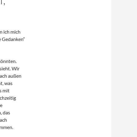
 W
n ich mich
ne Gedanken“
könnten.
sieht. Wir
nach außen
ht, was
s mit
chzeitig
ie
, das
nach
ommen.