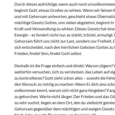
Durch dieses aufrichtige, wenn auch noch unvollkommen
beginnt Gott, etwas Großes zu wirken. Wenn wir Seinen 
und mit Gehorsam antworten, geschieht etwas Übernatür
mächtige Gesetz Gottes, von vielen abgelehnt, beginnt in
Kraft und Verwandlung zu wirken. Dieses Gesetz hat eine 
Energie – es fordert nicht nur, es stärkt, tröstet, ermutigt.
Gehorsam führt uns nicht zur Last, sondern zur Freiheit. D
sich entscheidet, nach den herrlichen Geboten Gottes zu l
Frieden, findet Sinn, findet Gott selbst.
Deshalb ist die Frage einfach und direkt: Warum zögern
weiterhin versuchen, sich zu verstecken, das Leben auf e
zu kontrollieren? Gott sieht schon alles – sowohl die Fehl
den Wunsch, es richtig zu machen. Wenn Er dich also sch
vollkommen kennt, warum sich nicht ganz hingeben? Fan
zu gehorchen. Warte nicht länger. Der Frieden und das Gl
so sehr suchst, liegen an dem Ort, den du vielleicht gemie
Gehorsam gegenüber dem mächtigen und ewigen Gesetz 
Nach John Jowett. Bis morgen, so der Herr will.