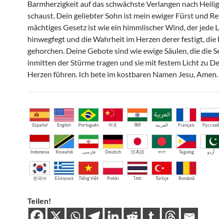
Barmherzigkeit auf das schwächste Verlangen nach Heilig
schaust. Dein geliebter Sohn ist mein ewiger Fürst und Re
mächtiges Gesetz ist wie ein himmlischer Wind, der jede 
hinwegfegt und die Wahrheit im Herzen derer festigt, die 
gehorchen. Deine Gebote sind wie ewige Säulen, die die S
inmitten der Stürme tragen und sie mit festem Licht zu D
Herzen führen. Ich bete im kostbaren Namen Jesu, Amen.
Español
English
Português
中文
हिंदी
العربية
Français
Русски
Indonesia
Kiswahili
فارسی
Deutsch
日本語
বাংলা
Tagalog
اُردو
한국어
Ελληνικά
Tiếng Việt
Polski
ไทย
Türkçe
Română
Teilen!