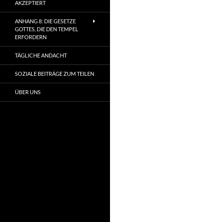
AKZEPTIERT
ANHANG 8: DIE GESETZE
GOTTES, DIE DEN TEMPEL
ERFORDERN
TÄGLICHE ANDACHT
SOZIALE BEITRÄGE ZUM TEILEN
ÜBER UNS