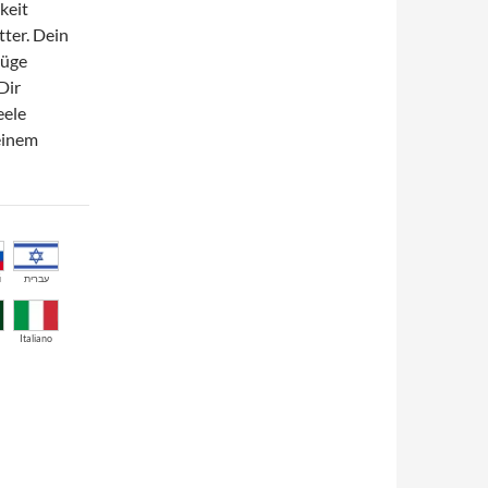
keit
tter. Dein
Lüge
Dir
eele
einem
й
עברית
Italiano