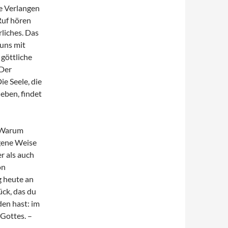
e Verlangen
Ruf hören
liches. Das
 uns mit
göttliche
 Der
ie Seele, die
eben, findet
? Warum
igene Weise
er als auch
on
g heute an
ück, das du
den hast: im
Gottes. –