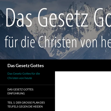
Suchen
Das Gesetz Gottes
Das Gesetz Gottes für die
Christen von heute
DAS GESETZ GOTTES:
EINFÜHRUNG
TEIL 1: DER GROSSE PLAN DES T
EUFELS GEGEN DIE HEIDEN