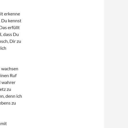
eit erkenne
. Du kennst
as erfüllt
ß, dass Du
sch, Dir zu
lich
es wachsen
einen Ruf
d wahrer
etz zu
n, denn ich
ebens zu
 mit