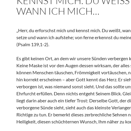
KENNST MICH. DU WEISST,
ANN ICH MICH…
„Herr, du erforschst mich und kennst mich. Du weißt, wan
setze und wann ich aufstehe; von ferne erkennst du mei
(Psalm 139,1-2).
Es gibt keinen Ort, an dem wir unsere Sünden verbergen 
Keine Maske ist vor den Augen dessen wirksam, der alles 
können Menschen täuschen, Frömmigkeit vortäuschen, 
hin korrekt erscheinen – aber Gott kennt das Herz. Er sie
verborgen ist, was niemand sonst sieht. Und das sollte un
Ehrfurcht erfüllen. Denn nichts entgeht Seinem Blick. Glei
liegt darin aber auch ein tiefer Trost: Derselbe Gott, der d
verborgene Sünde sieht, sieht auch das kleinste Verlangen
Richtige zu tun. Er bemerkt dieses zerbrechliche Sehnen 
Heiligkeit, diesen schüchternen Wunsch, Ihm näher zu k