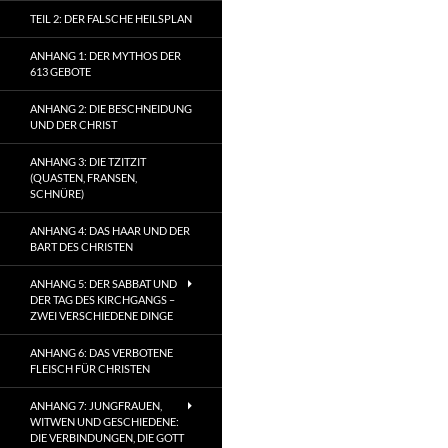
TEIL 2: DER FALSCHE HEILSPLAN
ANHANG 1: DER MYTHOS DER
613 GEBOTE
ANHANG 2: DIE BESCHNEIDUNG
UND DER CHRIST
ANHANG 3: DIE TZITZIT
(QUASTEN, FRANSEN,
SCHNÜRE)
ANHANG 4: DAS HAAR UND DER
BART DES CHRISTEN
ANHANG 5: DER SABBAT UND
DER TAG DES KIRCHGANGS –
ZWEI VERSCHIEDENE DINGE
ANHANG 6: DAS VERBOTENE
FLEISCH FÜR CHRISTEN
ANHANG 7: JUNGFRAUEN,
WITWEN UND GESCHIEDENE:
DIE VERBINDUNGEN, DIE GOTT