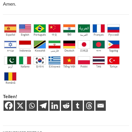
Amen.
Español
English
Português
中文
हिंदी
العربية
Français
Русский
עברית
Indonesia
Kiswahili
فارسی
Deutsch
日本語
বাংলা
Tagalog
اُردو
Italiano
한국어
Ελληνικά
Tiếng Việt
Polski
ไทย
Türkçe
Română
Teilen!
Beitragsnavigation