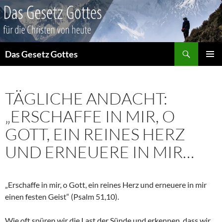
Suchen
Das Gesetz Gottes
ZUM
PRIMÄR
INHALT
MENÜ
SPRINGEN
TÄGLICHE ANDACHT:
„ERSCHAFFE IN MIR, O
GOTT, EIN REINES HERZ
UND ERNEUERE IN MIR…
„Erschaffe in mir, o Gott, ein reines Herz und erneuere in mir
einen festen Geist“ (Psalm 51,10).
Wie oft spüren wir die Last der Sünde und erkennen, dass wir