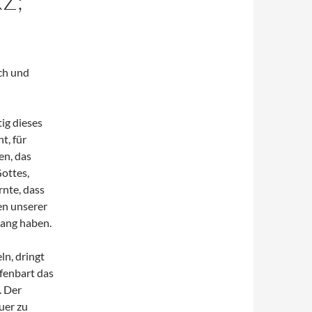
Z;
ch und
ig dieses
t, für
en, das
Gottes,
rnte, dass
en unserer
gang haben.
n, dringt
ffenbart das
. Der
uer zu