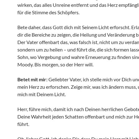
wirken, das alles Unreine entfernt und das Herz empfäng
für die Stimme des Schöpfers.
Bete daher, dass Gott dich mit Seinem Licht erforscht. Er
dir die Bereiche zu zeigen, die Heilung und Veränderung 
Der Vater offenbart das, was falsch ist, nicht um zu verd
sondern um zu heilen – und führt die, die sich formen las
Sohn, wo Vergebung und wahre Erneuerung zu finden sind
Moody. Bis morgen, so der Herr will.
Betet mit mir:
Geliebter Vater, ich stelle mich vor Dich un
mein Herz zu erforschen. Zeige mir, was ich ändern muss, 
mich mit Deinem Licht.
Herr, führe mich, damit ich nach Deinen herrlichen Gebot
Deine Wahrheit jeden Schatten offenbart und mich zur He
führt.
Oh, lieber Gott, ich danke Dir, dass Du mein Herz mit Lie