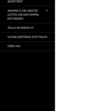
AKZEPTIERT
ANHANG 8: DIE GESETZE
GOTTES, DIE DEN TEMPEL
ERFORDERN
TÄGLICHE ANDACHT
SOZIALE BEITRÄGE ZUM TEILEN
ÜBER UNS