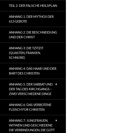
TEIL 2: DER FALSCHE HEILSPLAN
ANHANG 1: DER MYTHOS DER
613 GEBOTE
ANHANG 2: DIE BESCHNEIDUNG
UND DER CHRIST
ANHANG 3: DIE TZITZIT
(QUASTEN, FRANSEN,
SCHNÜRE)
ANHANG 4: DAS HAAR UND DER
BART DES CHRISTEN
ANHANG 5: DER SABBAT UND
DER TAG DES KIRCHGANGS –
ZWEI VERSCHIEDENE DINGE
ANHANG 6: DAS VERBOTENE
FLEISCH FÜR CHRISTEN
ANHANG 7: JUNGFRAUEN,
WITWEN UND GESCHIEDENE:
DIE VERBINDUNGEN, DIE GOTT