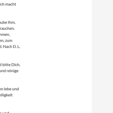
lich macht
laube Ihm,
brauchen.
ammen,
sen, zum
. Nach D. L.
d bitte Dich,
und reinige
en lebe und
iligkeit
be und