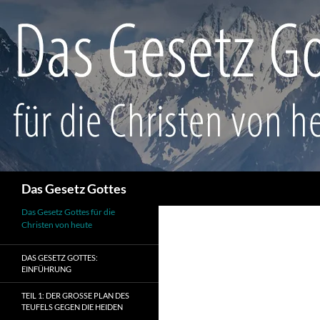
Suchen
Das Gesetz Gottes
Das Gesetz Gottes für die
Christen von heute
DAS GESETZ GOTTES:
EINFÜHRUNG
TEIL 1: DER GROSSE PLAN DES T
EUFELS GEGEN DIE HEIDEN