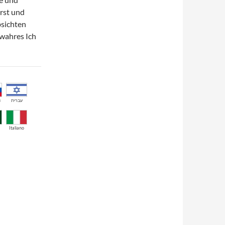
ürst und
bsichten
 wahres Ich
й
עברית
Italiano