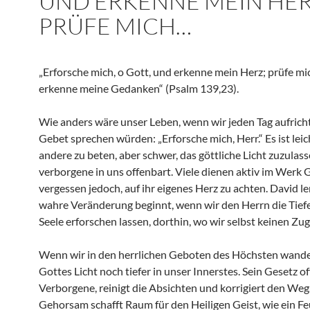
UND ERKENNE MEIN HER
PRÜFE MICH…
„Erforsche mich, o Gott, und erkenne mein Herz; prüfe mi
erkenne meine Gedanken“ (Psalm 139,23).
Wie anders wäre unser Leben, wenn wir jeden Tag aufricht
Gebet sprechen würden: „Erforsche mich, Herr.“ Es ist leich
andere zu beten, aber schwer, das göttliche Licht zuzulass
verborgene in uns offenbart. Viele dienen aktiv im Werk 
vergessen jedoch, auf ihr eigenes Herz zu achten. David le
wahre Veränderung beginnt, wenn wir den Herrn die Tief
Seele erforschen lassen, dorthin, wo wir selbst keinen Zu
Wenn wir in den herrlichen Geboten des Höchsten wandel
Gottes Licht noch tiefer in unser Innerstes. Sein Gesetz o
Verborgene, reinigt die Absichten und korrigiert den Weg
Gehorsam schafft Raum für den Heiligen Geist, wie ein Fe