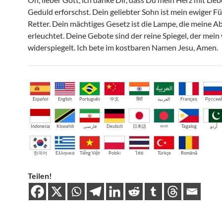
Geduld erforschst. Dein geliebter Sohn ist mein ewiger F
Retter. Dein mächtiges Gesetz ist die Lampe, die meine A
erleuchtet. Deine Gebote sind der reine Spiegel, der mein
widerspiegelt. Ich bete im kostbaren Namen Jesu, Amen.
Español
English
Português
中文
हिंदी
العربية
Français
Русски
Indonesia
Kiswahili
فارسی
Deutsch
日本語
বাংলা
Tagalog
اُردو
한국어
Ελληνικά
Tiếng Việt
Polski
ไทย
Türkçe
Română
Teilen!