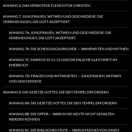
ANHANG 6: DAS VERBOTENE FLEISCH FÜR CHRISTEN
ANHANG 7: JUNGFRAUEN, WITWEN UND GESCHIEDENE: DIE
VERBINDUNGEN, DIE GOTT AKZEPTIERT
ANHANG 7A: JUNGFRAUEN, WITWEN UND GESCHIEDENE: DIE
VERBINDUNGEN, DIE GOTT AKZEPTIERT
ANHANG 7B: DIE SCHEIDUNGSURKUNDE — WAHRHEITEN UND MYTHEN
ANHANG 7C: MARKUS 10:11-12 UND DIE FALSCHE GLEICHHEIT IM
EHEBRUCH
ANHANG 7D: FRAGEN UND ANTWORTEN — JUNGFRAUEN, WITWEN
UND GESCHIEDENE
ANHANG 8: DIE GESETZE GOTTES, DIE DEN TEMPEL ERFORDERN
ANHANG 8A: DIE GESETZE GOTTES, DIE DEN TEMPEL ERFORDERN
ANHANG 8B: DIE OPFER — WARUM SIE HEUTE NICHT GEHALTEN
WERDEN KÖNNEN
ANHANG 8C: DIE BIBLISCHEN FESTE — WARUM KEINES VON IHNEN