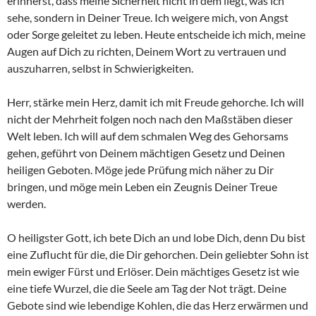
erinnerst, dass meine Sicherheit nicht in dem liegt, was ich
sehe, sondern in Deiner Treue. Ich weigere mich, von Angst
oder Sorge geleitet zu leben. Heute entscheide ich mich, meine
Augen auf Dich zu richten, Deinem Wort zu vertrauen und
auszuharren, selbst in Schwierigkeiten.
Herr, stärke mein Herz, damit ich mit Freude gehorche. Ich will
nicht der Mehrheit folgen noch nach den Maßstäben dieser
Welt leben. Ich will auf dem schmalen Weg des Gehorsams
gehen, geführt von Deinem mächtigen Gesetz und Deinen
heiligen Geboten. Möge jede Prüfung mich näher zu Dir
bringen, und möge mein Leben ein Zeugnis Deiner Treue
werden.
O heiligster Gott, ich bete Dich an und lobe Dich, denn Du bist
eine Zuflucht für die, die Dir gehorchen. Dein geliebter Sohn ist
mein ewiger Fürst und Erlöser. Dein mächtiges Gesetz ist wie
eine tiefe Wurzel, die die Seele am Tag der Not trägt. Deine
Gebote sind wie lebendige Kohlen, die das Herz erwärmen und