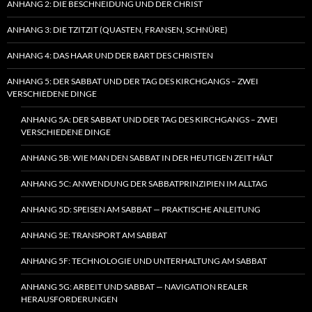
ANHANG 2: DIE BESCHNEIDUNG UND DER CHRIST
ANHANG 3: DIE TZITZIT (QUASTEN, FRANSEN, SCHNÜRE)
ANHANG 4: DAS HAAR UND DER BART DES CHRISTEN
ANHANG 5: DER SABBAT UND DER TAG DES KIRCHGANGS – ZWEI
VERSCHIEDENE DINGE
ANHANG 5A: DER SABBAT UND DER TAG DES KIRCHGANGS – ZWEI
VERSCHIEDENE DINGE
ANHANG 5B: WIE MAN DEN SABBAT IN DER HEUTIGEN ZEIT HÄLT
ANHANG 5C: ANWENDUNG DER SABBATPRINZIPIEN IM ALLTAG
ANHANG 5D: SPEISEN AM SABBAT — PRAKTISCHE ANLEITUNG
ANHANG 5E: TRANSPORT AM SABBAT
ANHANG 5F: TECHNOLOGIE UND UNTERHALTUNG AM SABBAT
ANHANG 5G: ARBEIT UND SABBAT — NAVIGATION REALER
HERAUSFORDERUNGEN