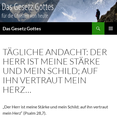
Suchen
Das Gesetz Gottes
ZUM
PRIMÄR
INHALT
MENÜ
SPRINGEN
TÄGLICHE ANDACHT: DER
HERR IST MEINE STÄRKE
UND MEIN SCHILD; AUF
IHN VERTRAUT MEIN
HERZ…
„Der Herr ist meine Stärke und mein Schild; auf ihn vertraut
mein Herz“ (Psalm 28,7).