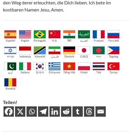
den Weg derer erleuchten, die Dich lieben. Ich bete im
kostbaren Namen Jesu, Amen.
Español
English
Português
中文
हिंदी
العربية
Français
Русский
עברית
Indonesia
Kiswahili
فارسی
Deutsch
日本語
বাংলা
Tagalog
اُردو
Italiano
한국어
Ελληνικά
Tiếng Việt
Polski
ไทย
Türkçe
Română
Teilen!