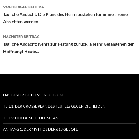
Beitragsnavigation
VORHERIGER BEITRAG
Tägliche Andacht: Die Pläne des Herrn bestehen für immer; seine
Absichten werden…
NÄCHSTER BEITRAG
Tägliche Andacht: Kehrt zur Festung zurück, alle ihr Gefangenen der
Hoffnung! Heute…
DAS GESETZ GOTTES: EINFÜHRUNG
TEIL 1: DER GROSSE PLAN DES TEUFELS GEGEN DIE HEIDEN
TEIL 2: DER FALSCHE HEILSPLAN
ANHANG 1: DER MYTHOS DER 613 GEBOTE