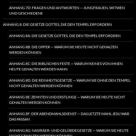
ANHANG 7D: FRAGEN UND ANTWORTEN — JUNGFRAUEN, WITWEN
UND GESCHIEDENE
ANHANG 8: DIE GESETZE GOTTES, DIE DEN TEMPEL ERFORDERN
ANHANG 8A: DIE GESETZE GOTTES, DIE DEN TEMPEL ERFORDERN
ANHANG 8B: DIE OPFER — WARUM SIE HEUTE NICHT GEHALTEN
WERDEN KÖNNEN
ANHANG 8C: DIE BIBLISCHEN FESTE — WARUM KEINES VON IHNEN
HEUTE GEHALTEN WERDEN KANN
ANHANG 8D: DIE REINHEITSGESETZE — WARUM SIE OHNE DEN TEMPEL
NICHT GEHALTEN WERDEN KÖNNEN
ANHANG 8E: ZEHNTEN UND ERSTLINGE — WARUM SIE HEUTE NICHT
GEHALTEN WERDEN KÖNNEN
ANHANG 8F: DER ABENDMAHLSDIENST — DAS LETZTE MAHL JESU WAR
DAS PASSAH
ANHANG 8G: NASIRÄER- UND GELÜBDEGESETZE — WARUM SIE HEUTE
NICHT GEHALTEN WERDEN KÖNNEN