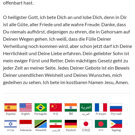
offenbart hast.
O heiligster Gott, ich bete Dich an und lobe Dich, denn in Dir
ist alle Güte, aller Friede und alle wahre Freude. Danke, dass
Du niemals aufhörst, diejenigen zu ehren, die in Gehorsam auf
Deinen Wegen gehen. Ich weiß, dass die Fülle Deiner
Verheißung noch kommen wird, aber schon jetzt darf ich Deine
Herrlichkeit und Deine Liebe erfahren. Dein geliebter Sohn ist
mein ewiger Fürst und Retter. Dein mächtiges Gesetz geht zu
jeder Zeit an meiner Seite. Jedes Deiner Gebote ist ein Beweis
Deiner unendlichen Weisheit und Deines Wunsches, mich
gedeihen zu sehen. Ich bete im kostbaren Namen Jesu, Amen.
Español
English
Português
中文
हिंदी
العربية
Français
Русский
עברית
Indonesia
Kiswahili
فارسی
Deutsch
日本語
বাংলা
Tagalog