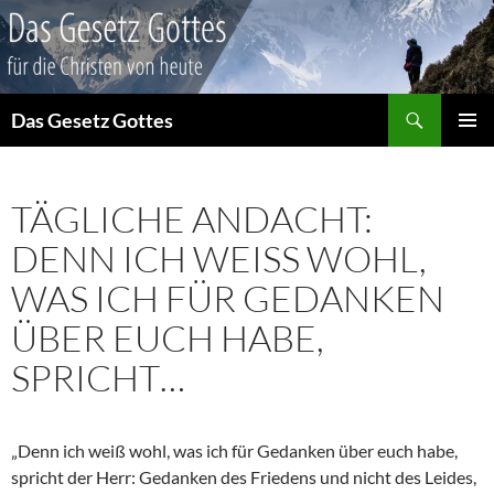
Suchen
Das Gesetz Gottes
ZUM
PRIMÄR
INHALT
MENÜ
SPRINGEN
TÄGLICHE ANDACHT:
DENN ICH WEISS WOHL, W
AS ICH FÜR GEDANKEN Ü
BER EUCH HABE, S
PRICHT…
„Denn ich weiß wohl, was ich für Gedanken über euch habe,
spricht der Herr: Gedanken des Friedens und nicht des Leides,