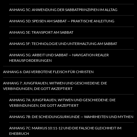
ANHANG 5C: ANWENDUNG DER SABBATPRINZIPIEN IM ALLTAG
ANHANG 5D: SPEISEN AM SABBAT — PRAKTISCHE ANLEITUNG
ANHANG 5E: TRANSPORT AM SABBAT
ANHANG 5F: TECHNOLOGIE UND UNTERHALTUNG AM SABBAT
ANHANG 5G: ARBEIT UND SABBAT — NAVIGATION REALER
HERAUSFORDERUNGEN
ANHANG 6: DAS VERBOTENE FLEISCH FÜR CHRISTEN
ANHANG 7: JUNGFRAUEN, WITWEN UND GESCHIEDENE: DIE
VERBINDUNGEN, DIE GOTT AKZEPTIERT
ANHANG 7A: JUNGFRAUEN, WITWEN UND GESCHIEDENE: DIE
VERBINDUNGEN, DIE GOTT AKZEPTIERT
ANHANG 7B: DIE SCHEIDUNGSURKUNDE — WAHRHEITEN UND MYTHEN
ANHANG 7C: MARKUS 10:11-12 UND DIE FALSCHE GLEICHHEIT IM
EHEBRUCH