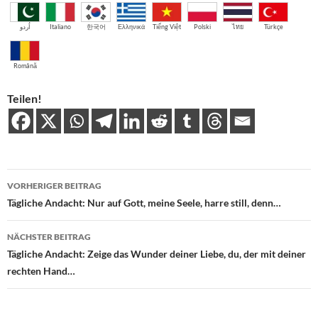
اُردو
Italiano
한국어
Ελληνικά
Tiếng Việt
Polski
ไทย
Türkçe
Română
Teilen!
Beitragsnavigation
VORHERIGER BEITRAG
Tägliche Andacht: Nur auf Gott, meine Seele, harre still, denn…
NÄCHSTER BEITRAG
Tägliche Andacht: Zeige das Wunder deiner Liebe, du, der mit deiner
rechten Hand…