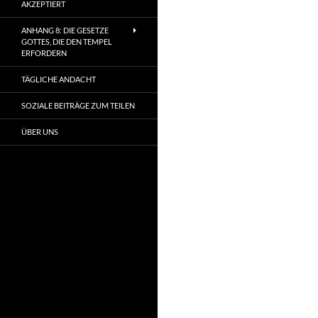
AKZEPTIERT
ANHANG 8: DIE GESETZE
GOTTES, DIE DEN TEMPEL
ERFORDERN
TÄGLICHE ANDACHT
SOZIALE BEITRÄGE ZUM TEILEN
ÜBER UNS