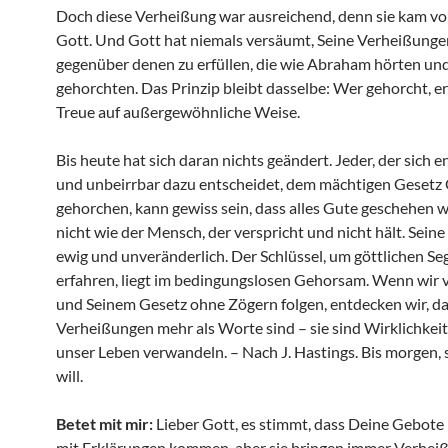
Doch diese Verheißung war ausreichend, denn sie kam v
Gott. Und Gott hat niemals versäumt, Seine Verheißunge
gegenüber denen zu erfüllen, die wie Abraham hörten un
gehorchten. Das Prinzip bleibt dasselbe: Wer gehorcht, e
Treue auf außergewöhnliche Weise.
Bis heute hat sich daran nichts geändert. Jeder, der sich 
und unbeirrbar dazu entscheidet, dem mächtigen Gesetz 
gehorchen, kann gewiss sein, dass alles Gute geschehen wi
nicht wie der Mensch, der verspricht und nicht hält. Sein
ewig und unveränderlich. Der Schlüssel, um göttlichen Se
erfahren, liegt im bedingungslosen Gehorsam. Wenn wir 
und Seinem Gesetz ohne Zögern folgen, entdecken wir, da
Verheißungen mehr als Worte sind – sie sind Wirklichkeit
unser Leben verwandeln. – Nach J. Hastings. Bis morgen, 
will.
Betet mit mir:
Lieber Gott, es stimmt, dass Deine Gebote
mit Erklärungen kommen, aber sie bringen immer Verhei