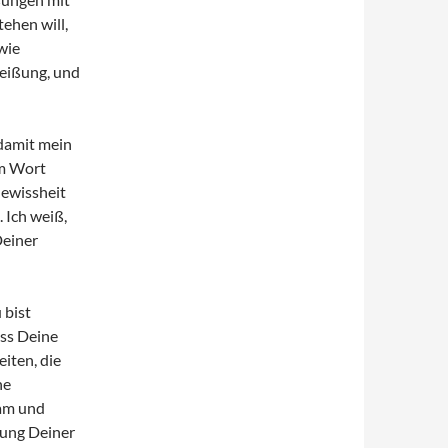
tehen will,
wie
heißung, und
 damit mein
em Wort
Gewissheit
 Ich weiß,
Deiner
 bist
ass Deine
iten, die
ne
sam und
rung Deiner