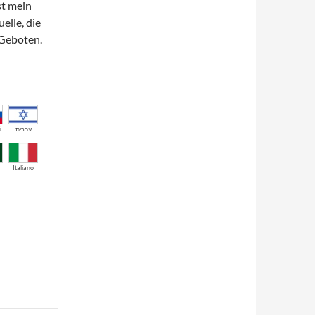
st mein
elle, die
 Geboten.
й
עברית
Italiano