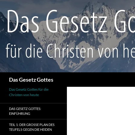
Suchen
Das Gesetz Gottes
Das Gesetz Gottes für die
Christen von heute
DAS GESETZ GOTTES:
EINFÜHRUNG
TEIL 1: DER GROSSE PLAN DES T
EUFELS GEGEN DIE HEIDEN