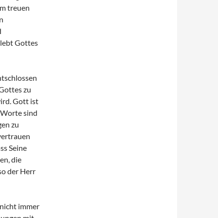
om treuen
n
d
rlebt Gottes
entschlossen
Gottes zu
rd. Gott ist
e Worte sind
gen zu
vertrauen
ss Seine
en, die
so der Herr
 nicht immer
ßungen mit