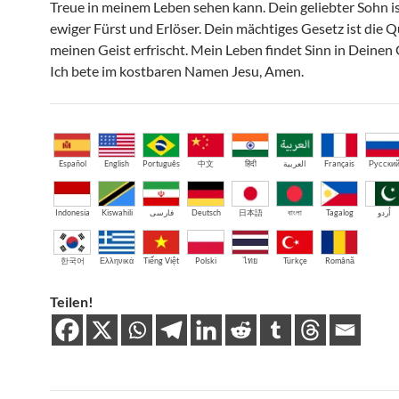
Treue in meinem Leben sehen kann. Dein geliebter Sohn i
ewiger Fürst und Erlöser. Dein mächtiges Gesetz ist die Qu
meinen Geist erfrischt. Mein Leben findet Sinn in Deinen
Ich bete im kostbaren Namen Jesu, Amen.
Español
English
Português
中文
हिंदी
العربية
Français
Русски
Indonesia
Kiswahili
فارسی
Deutsch
日本語
বাংলা
Tagalog
اُردو
한국어
Ελληνικά
Tiếng Việt
Polski
ไทย
Türkçe
Română
Teilen!