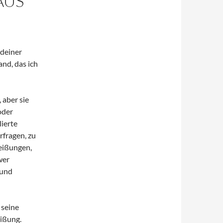
AUS
 deiner
nd, das ich
aber sie
oder
ierte
rfragen, zu
heißungen,
wer
 und
 seine
eißung.