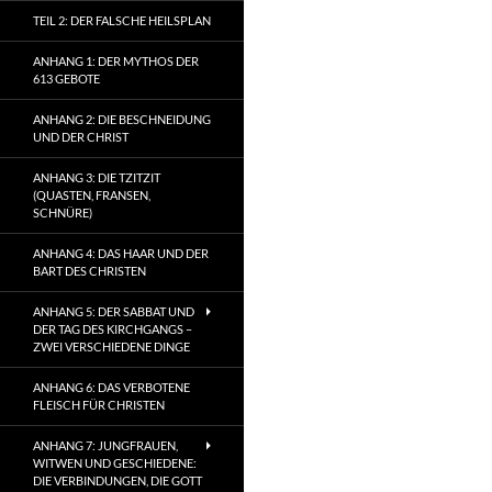
TEIL 2: DER FALSCHE HEILSPLAN
ANHANG 1: DER MYTHOS DER
613 GEBOTE
ANHANG 2: DIE BESCHNEIDUNG
UND DER CHRIST
ANHANG 3: DIE TZITZIT
(QUASTEN, FRANSEN,
SCHNÜRE)
ANHANG 4: DAS HAAR UND DER
BART DES CHRISTEN
ANHANG 5: DER SABBAT UND
DER TAG DES KIRCHGANGS –
ZWEI VERSCHIEDENE DINGE
ANHANG 6: DAS VERBOTENE
FLEISCH FÜR CHRISTEN
ANHANG 7: JUNGFRAUEN,
WITWEN UND GESCHIEDENE:
DIE VERBINDUNGEN, DIE GOTT