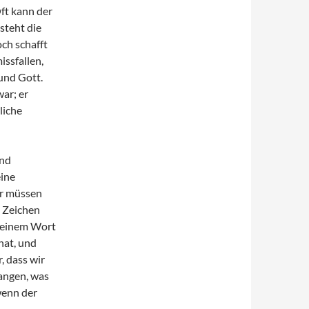
ft kann der
steht die
ch schafft
issfallen,
 und Gott.
ar; er
liche
und
ine
ir müssen
s Zeichen
 seinem Wort
hat, und
, dass wir
fangen, was
wenn der