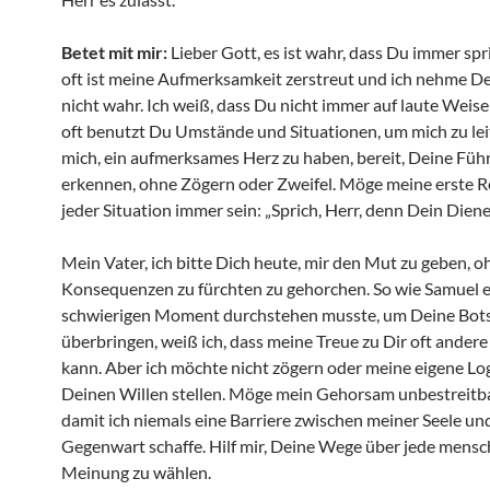
Betet mit mir:
Lieber Gott, es ist wahr, dass Du immer spr
oft ist meine Aufmerksamkeit zerstreut und ich nehme D
nicht wahr. Ich weiß, dass Du nicht immer auf laute Weise
oft benutzt Du Umstände und Situationen, um mich zu lei
mich, ein aufmerksames Herz zu haben, bereit, Deine Füh
erkennen, ohne Zögern oder Zweifel. Möge meine erste R
jeder Situation immer sein: „Sprich, Herr, denn Dein Diene
Mein Vater, ich bitte Dich heute, mir den Mut zu geben, o
Konsequenzen zu fürchten zu gehorchen. So wie Samuel 
schwierigen Moment durchstehen musste, um Deine Bots
überbringen, weiß ich, dass meine Treue zu Dir oft andere
kann. Aber ich möchte nicht zögern oder meine eigene Lo
Deinen Willen stellen. Möge mein Gehorsam unbestreitba
damit ich niemals eine Barriere zwischen meiner Seele un
Gegenwart schaffe. Hilf mir, Deine Wege über jede mensc
Meinung zu wählen.