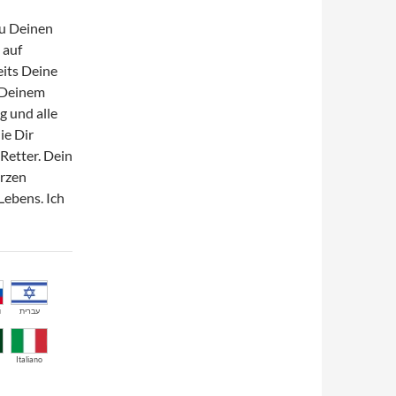
Du Deinen
 auf
its Deine
h Deinem
ng und alle
ie Dir
Retter. Dein
erzen
Lebens. Ich
й
עברית
Italiano