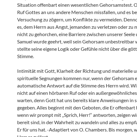
Situation offenbart einen wesentlichen Gehorsamstest. O
Ruf Gottes an uns andere Menschen missfallen, und es be
Versuchung zu zögern, um Konflikte zu vermeiden. Denno
es, dem Herrn aus Angst, jemanden zu verletzen oder zu m
nicht zu gehorchen, eine Barriere zwischen unserer Seele
Samuel wurde geehrt, weil sein Gehorsam unbestreitbar w
stellte seine eigene Logik oder Gefühle nicht über die gött
Stimme.
Intimität mit Gott, Klarheit der Richtung und materielle 
spirituelle Segnungen kommen nur, wenn der Gehorsam e
automatische Antwort auf die Stimme des Herrn wird. W
nicht auf einen hörbaren Ruf oder ein außergewöhnliche
warten, denn Gott hat uns bereits klare Anweisungen in
gegeben. Alles beginnt mit den Geboten, die Er offenbart 
wenn wir prompt mit „Sprich, Herr!“ antworten, zeigen wir
bereit sind, in der Wahrheit zu wandeln und alles zu emp
Er für uns hat. -Adaptiert von O. Chambers. Bis morgen, 
Herr es zulässt.