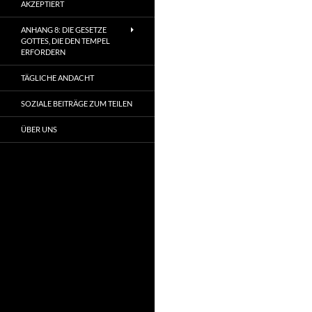
AKZEPTIERT
ANHANG 8: DIE GESETZE
GOTTES, DIE DEN TEMPEL
ERFORDERN
TÄGLICHE ANDACHT
SOZIALE BEITRÄGE ZUM TEILEN
ÜBER UNS