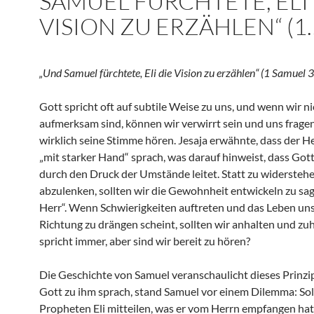
SAMUEL FÜRCHTETE, ELI 
VISION ZU ERZÄHLEN“ (1
„Und Samuel fürchtete, Eli die Vision zu erzählen“ (1 Samuel 3
Gott spricht oft auf subtile Weise zu uns, und wenn wir ni
aufmerksam sind, können wir verwirrt sein und uns fragen
wirklich seine Stimme hören. Jesaja erwähnte, dass der H
„mit starker Hand“ sprach, was darauf hinweist, dass Gott
durch den Druck der Umstände leitet. Statt zu widersteh
abzulenken, sollten wir die Gewohnheit entwickeln zu sag
Herr“. Wenn Schwierigkeiten auftreten und das Leben uns
Richtung zu drängen scheint, sollten wir anhalten und zu
spricht immer, aber sind wir bereit zu hören?
Die Geschichte von Samuel veranschaulicht dieses Prinzip 
Gott zu ihm sprach, stand Samuel vor einem Dilemma: Sol
Propheten Eli mitteilen, was er vom Herrn empfangen hat