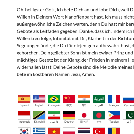
Oh, heiligster Gott, ich bete Dich an und lobe Dich, weil 
Willen in Deinem Wort klar offenbart hast. Ich muss nicht
außergewöhnliche Zeichen warten, denn Du hast mir bere
Gebote als Leitfaden gegeben. Danke, dass ich, indem ic
Willen treu folge, Intimität mit Dir, Klarheit in der Richtu
Segnungen finde, die Du für diejenigen aufbewahrt hast, d
gehorchen. Dein geliebter Sohn ist mein ewiger Prinz und 
mächtiges Gesetz ist der Klang, der Frieden in meinem H
widerhallen lässt. Deine Gebote sind die Melodie meines 
bete im kostbaren Namen Jesu, Amen.
Español
English
Português
中文
हिंदी
العربية
Français
Русски
Indonesia
Kiswahili
فارسی
Deutsch
日本語
বাংলা
Tagalog
اُردو