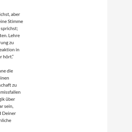
ichst, aber
eine Stimme
 sprichst;
ten. Lehre
rung zu
eaktion in
r hört.“
hne die
einen
chaft zu
 missfallen
gik über
r sein,
d Deiner
hliche