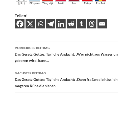
한국어
Ελληνικά
Tiếng Việt
Polski
ไทย
Türkçe
Română
Teilen!
Beitragsnavigation
VORHERIGER BEITRAG
Das Gesetz Gottes: Tägliche Andacht: „Wer nicht aus Wasser un
geboren wird, kann…
NÄCHSTER BEITRAG
Das Gesetz Gottes: Tägliche Andacht: „Dann fraßen die hässlic
mageren Kühe die sieben…