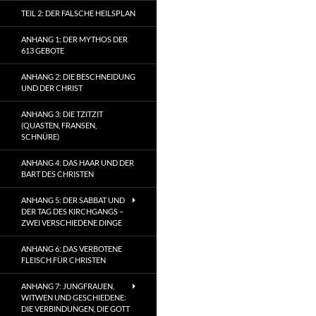
TEIL 2: DER FALSCHE HEILSPLAN
ANHANG 1: DER MYTHOS DER
613 GEBOTE
ANHANG 2: DIE BESCHNEIDUNG
UND DER CHRIST
ANHANG 3: DIE TZITZIT
(QUASTEN, FRANSEN,
SCHNÜRE)
ANHANG 4: DAS HAAR UND DER
BART DES CHRISTEN
ANHANG 5: DER SABBAT UND
DER TAG DES KIRCHGANGS –
ZWEI VERSCHIEDENE DINGE
ANHANG 6: DAS VERBOTENE
FLEISCH FÜR CHRISTEN
ANHANG 7: JUNGFRAUEN,
WITWEN UND GESCHIEDENE:
DIE VERBINDUNGEN, DIE GOTT