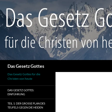
Suchen
Das Gesetz Gottes
Das Gesetz Gottes für die
Christen von heute
DAS GESETZ GOTTES:
EINFÜHRUNG
TEIL 1: DER GROSSE PLAN DES T
EUFELS GEGEN DIE HEIDEN