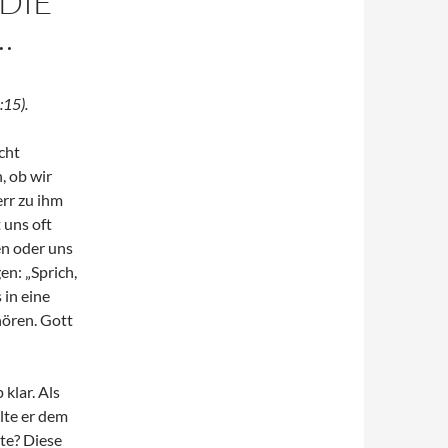
DIE
…
:15).
cht
, ob wir
err zu ihm
 uns oft
en oder uns
en: „Sprich,
 in eine
hören. Gott
klar. Als
lte er dem
te? Diese