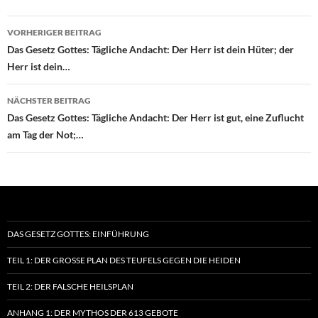
Beitragsnavigation
VORHERIGER BEITRAG
Das Gesetz Gottes: Tägliche Andacht: Der Herr ist dein Hüter; der
Herr ist dein…
NÄCHSTER BEITRAG
Das Gesetz Gottes: Tägliche Andacht: Der Herr ist gut, eine Zuflucht
am Tag der Not;…
DAS GESETZ GOTTES: EINFÜHRUNG
TEIL 1: DER GROSSE PLAN DES TEUFELS GEGEN DIE HEIDEN
TEIL 2: DER FALSCHE HEILSPLAN
ANHANG 1: DER MYTHOS DER 613 GEBOTE