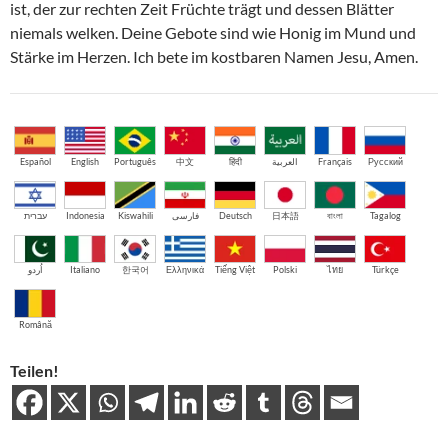
ist, der zur rechten Zeit Früchte trägt und dessen Blätter
niemals welken. Deine Gebote sind wie Honig im Mund und
Stärke im Herzen. Ich bete im kostbaren Namen Jesu, Amen.
Español
English
Português
中文
हिंदी
العربية
Français
Русский
עברית
Indonesia
Kiswahili
فارسی
Deutsch
日本語
বাংলা
Tagalog
اُردو
Italiano
한국어
Ελληνικά
Tiếng Việt
Polski
ไทย
Türkçe
Română
Teilen!