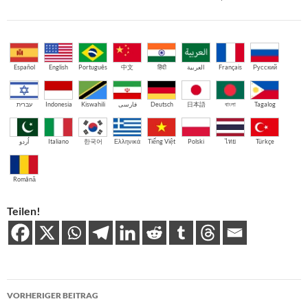
Español
English
Português
中文
हिंदी
العربية
Français
Русский
עברית
Indonesia
Kiswahili
فارسی
Deutsch
日本語
বাংলা
Tagalog
اُردو
Italiano
한국어
Ελληνικά
Tiếng Việt
Polski
ไทย
Türkçe
Română
Teilen!
Beitragsnavigation
VORHERIGER BEITRAG