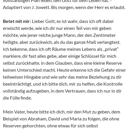
vollständigen Plan leben, den Gott für dein Leben hat. -
Adaptiert von J. Jowett. Bis morgen, wenn der Herr es erlaubt.
Betet mit mir:
Lieber Gott, es ist wahr, dass ich oft dabei
erwischt werde, wie ich dir nur einen Teil von mir geben
möchte, wie jener reiche junge Mann, der den Zentimeter
heiligte, aber zurückwich, als du das ganze Maß verlangtest.
Ich bekenne, dass ich oft Räume meines Lebens als „privat“
markiere, dir fast alles gebe, aber einige Schlüssel für mich
selbst zurückhalte, in dem Glauben, dass eine kleine Reserve
keinen Unterschied macht. Heute erkenne ich die Gefahr einer
teilweisen Hingabe und wie sehr das meine Beziehung zu dir
beeinträchtigt, und ich bitte dich, mir zu helfen, die Kontrolle
vollständig aufzugeben, in dem Vertrauen, dass ich nur in dir
die Fülle finde.
Mein Vater, heute bitte ich dich, mir den Mut zu geben, dem
Beispiel von Abraham, David und Maria zu folgen, die ohne
Reserven gehorchten, ohne etwas für sich selbst