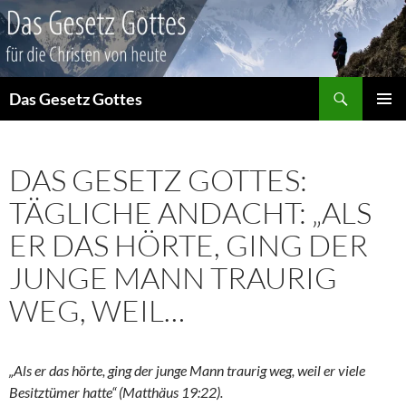
Suchen
Das Gesetz Gottes
ZUM
PRIMÄR
INHALT
MENÜ
SPRINGEN
DAS GESETZ GOTTES:
TÄGLICHE ANDACHT: „ALS
ER DAS HÖRTE, GING DER
JUNGE MANN TRAURIG
WEG, WEIL…
„Als er das hörte, ging der junge Mann traurig weg, weil er viele
Besitztümer hatte“ (Matthäus 19:22).