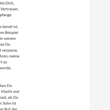
tte Dich,
 Vertrauen,
pfange.
 bereit ist,
em Beispiel
in seinem
was Du
t verpasse,
ühren, meine
rt zu
 wurde,
 dass Du
Du Macht und
ast, als Du
r Sohn ist
er Ruf, der