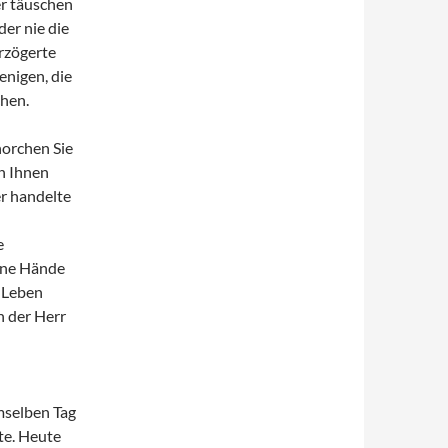
ber täuschen
der nie die
erzögerte
enigen, die
chen.
horchen Sie
on Ihnen
er handelte
e
ine Hände
 Leben
n der Herr
mselben Tag
te. Heute