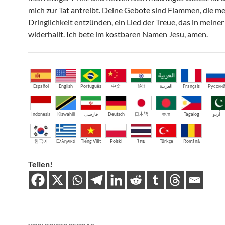
mich zur Tat antreibt. Deine Gebote sind Flammen, die m
Dringlichkeit entzünden, ein Lied der Treue, das in meiner
widerhallt. Ich bete im kostbaren Namen Jesu, amen.
Español
English
Português
中文
हिंदी
العربية
Français
Русски
Indonesia
Kiswahili
فارسی
Deutsch
日本語
বাংলা
Tagalog
اُردو
한국어
Ελληνικά
Tiếng Việt
Polski
ไทย
Türkçe
Română
Teilen!
Beitragsnavigation