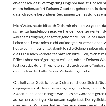
erkenne ich, dass Verzögerung Ungehorsam ist, und ich bi
mir zu helfen, sofort Deinem Gesetz zu gehorchen, in dem
dass ich so die besonderen Segnungen Deines Bundes em
Mein Vater, heute bitte ich Dich, mir ein Herz zu geben, das
schnell zu handeln, ohne zu verhandeln oder zu warten, d
Abrahams folgend, der sofort gehorchte und Deine Hand 
Leben sah. Lehre mich, nicht auf morgen zu verschieben, 
heute von mir verlangst, damit ich die Gelegenheiten nich
die Du für mich vorbereitet hast. Ich bitte Dich, mich zu f
Pflicht ohne Verzögerung zu erfüllen, mich in Deinem Wo
festigen, das durch Propheten und durch Jesus offenbart
damit ich in der Fülle Deiner Verheißungen lebe.
Oh, heiligster Gott, ich bete Dich an und lobe Dich dafür,
diejenigen ehrst, die ohne zu zögern gehorchen, indem 
Zweck in ihr Leben bringst, wie Du es bei Abraham getan h
auf seinen sofortigen Gehorsam reagiertest. Dein geliebte
mein ewiger Prinz und Retter. Dein mächtiges Gesetz ist d