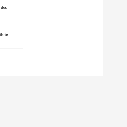
 des
ählte