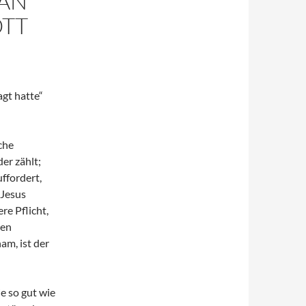
AN
OTT
gt hatte“
che
er zählt;
ffordert,
 Jesus
re Pflicht,
nen
am, ist der
e so gut wie