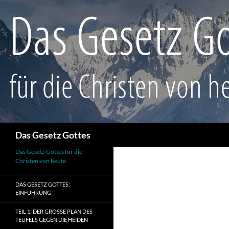
Suchen
Das Gesetz Gottes
Das Gesetz Gottes für die
Christen von heute
DAS GESETZ GOTTES:
EINFÜHRUNG
TEIL 1: DER GROSSE PLAN DES T
EUFELS GEGEN DIE HEIDEN