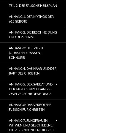
TEIL 2: DER FALSCHE HEILSPLAN
ANHANG 1: DER MYTHOS DER
613 GEBOTE
ANHANG 2: DIE BESCHNEIDUNG
UND DER CHRIST
ANHANG 3: DIE TZITZIT
(QUASTEN, FRANSEN,
SCHNÜRE)
ANHANG 4: DAS HAAR UND DER
BART DES CHRISTEN
ANHANG 5: DER SABBAT UND
DER TAG DES KIRCHGANGS –
ZWEI VERSCHIEDENE DINGE
ANHANG 6: DAS VERBOTENE
FLEISCH FÜR CHRISTEN
ANHANG 7: JUNGFRAUEN,
WITWEN UND GESCHIEDENE:
DIE VERBINDUNGEN, DIE GOTT