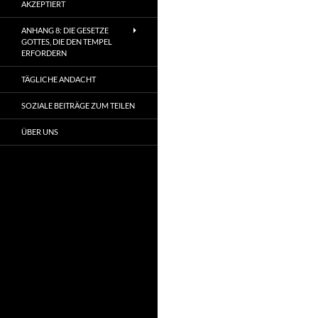
AKZEPTIERT
ANHANG 8: DIE GESETZE
GOTTES, DIE DEN TEMPEL
ERFORDERN
TÄGLICHE ANDACHT
SOZIALE BEITRÄGE ZUM TEILEN
ÜBER UNS