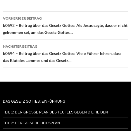
Beitragsnavigation
VORHERIGER BEITRAG
b0592 – Beitrag über das Gesetz Gottes: Als Jesus sagte, dass er nicht
gekommen sei, um das Gesetz Gottes…
NÄCHSTER BEITRAG
b0594 – Beitrag über das Gesetz Gottes: Viele Führer lehren, dass
das Blut des Lammes und das Gesetz…
DAS GESETZ GOTTES: EINFÜHRUNG
TEIL 1: DER GROSSE PLAN DES TEUFELS GEGEN DIE HEIDEN
TEIL 2: DER FALSCHE HEILSPLAN