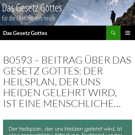
Suchen
Das Gesetz Gottes
ZUM
PRIMÄR
INHALT
MENÜ
SPRINGEN
B0593 – BEITRAG ÜBER DAS
GESETZ GOTTES: DER
HEILSPLAN, DER UNS
HEIDEN GELEHRT WIRD,
IST EINE MENSCHLICHE…