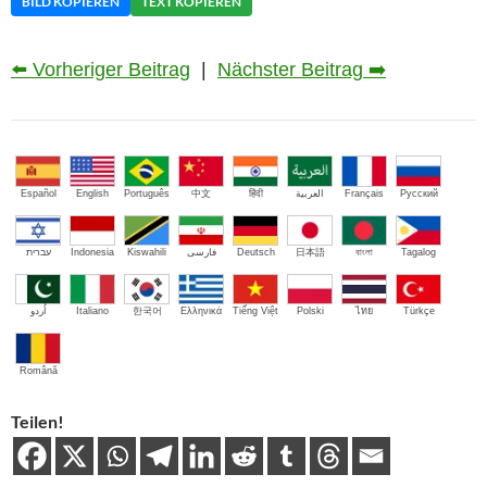
BILD KOPIEREN
TEXT KOPIEREN
⬅️ Vorheriger Beitrag
|
Nächster Beitrag ➡️
Español
English
Português
中文
हिंदी
العربية
Français
Русский
עברית
Indonesia
Kiswahili
فارسی
Deutsch
日本語
বাংলা
Tagalog
اُردو
Italiano
한국어
Ελληνικά
Tiếng Việt
Polski
ไทย
Türkçe
Română
Teilen!