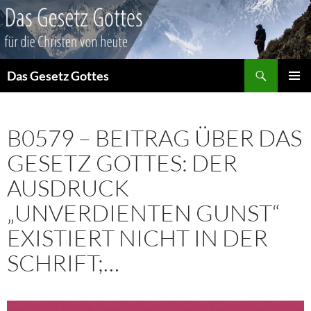
Suchen
Das Gesetz Gottes
ZUM
PRIMÄR
INHALT
MENÜ
SPRINGEN
B0579 – BEITRAG ÜBER DAS
GESETZ GOTTES: DER
AUSDRUCK
„UNVERDIENTEN GUNST“
EXISTIERT NICHT IN DER
SCHRIFT;…