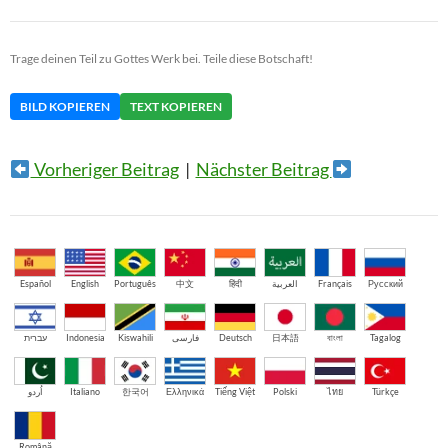
Trage deinen Teil zu Gottes Werk bei. Teile diese Botschaft!
BILD KOPIEREN
TEXT KOPIEREN
Vorheriger Beitrag
|
Nächster Beitrag
Español
English
Português
中文
हिंदी
العربية
Français
Русский
עברית
Indonesia
Kiswahili
فارسی
Deutsch
日本語
বাংলা
Tagalog
اُردو
Italiano
한국어
Ελληνικά
Tiếng Việt
Polski
ไทย
Türkçe
Română