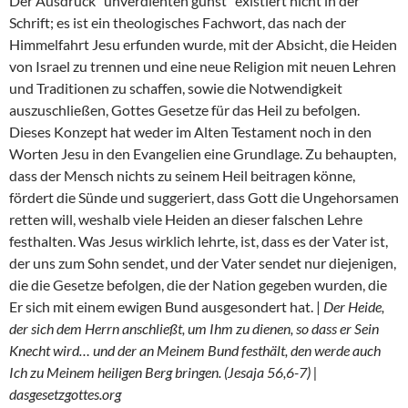
Der Ausdruck “unverdienten gunst” existiert nicht in der
Schrift; es ist ein theologisches Fachwort, das nach der
Himmelfahrt Jesu erfunden wurde, mit der Absicht, die Heiden
von Israel zu trennen und eine neue Religion mit neuen Lehren
und Traditionen zu schaffen, sowie die Notwendigkeit
auszuschließen, Gottes Gesetze für das Heil zu befolgen.
Dieses Konzept hat weder im Alten Testament noch in den
Worten Jesu in den Evangelien eine Grundlage. Zu behaupten,
dass der Mensch nichts zu seinem Heil beitragen könne,
fördert die Sünde und suggeriert, dass Gott die Ungehorsamen
retten will, weshalb viele Heiden an dieser falschen Lehre
festhalten. Was Jesus wirklich lehrte, ist, dass es der Vater ist,
der uns zum Sohn sendet, und der Vater sendet nur diejenigen,
die die Gesetze befolgen, die der Nation gegeben wurden, die
Er sich mit einem ewigen Bund ausgesondert hat. |
Der Heide,
der sich dem Herrn anschließt, um Ihm zu dienen, so dass er Sein
Knecht wird… und der an Meinem Bund festhält, den werde auch
Ich zu Meinem heiligen Berg bringen. (Jesaja 56,6-7) |
dasgesetzgottes.org