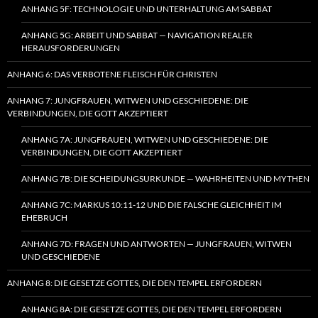
ANHANG 5F: TECHNOLOGIE UND UNTERHALTUNG AM SABBAT
ANHANG 5G: ARBEIT UND SABBAT — NAVIGATION REALER
HERAUSFORDERUNGEN
ANHANG 6: DAS VERBOTENE FLEISCH FÜR CHRISTEN
ANHANG 7: JUNGFRAUEN, WITWEN UND GESCHIEDENE: DIE
VERBINDUNGEN, DIE GOTT AKZEPTIERT
ANHANG 7A: JUNGFRAUEN, WITWEN UND GESCHIEDENE: DIE
VERBINDUNGEN, DIE GOTT AKZEPTIERT
ANHANG 7B: DIE SCHEIDUNGSURKUNDE — WAHRHEITEN UND MYTHEN
ANHANG 7C: MARKUS 10:11-12 UND DIE FALSCHE GLEICHHEIT IM
EHEBRUCH
ANHANG 7D: FRAGEN UND ANTWORTEN — JUNGFRAUEN, WITWEN
UND GESCHIEDENE
ANHANG 8: DIE GESETZE GOTTES, DIE DEN TEMPEL ERFORDERN
ANHANG 8A: DIE GESETZE GOTTES, DIE DEN TEMPEL ERFORDERN