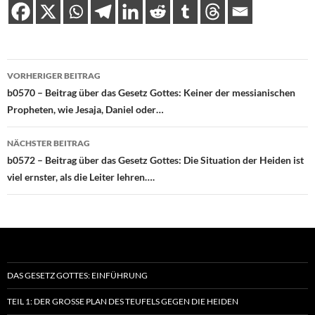
Beitragsnavigation
VORHERIGER BEITRAG
b0570 – Beitrag über das Gesetz Gottes: Keiner der messianischen
Propheten, wie Jesaja, Daniel oder…
NÄCHSTER BEITRAG
b0572 – Beitrag über das Gesetz Gottes: Die Situation der Heiden ist
viel ernster, als die Leiter lehren….
DAS GESETZ GOTTES: EINFÜHRUNG
TEIL 1: DER GROSSE PLAN DES TEUFELS GEGEN DIE HEIDEN