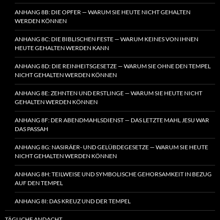
ANHANG 8B: DIE OPFER — WARUM SIE HEUTE NICHT GEHALTEN
WERDEN KÖNNEN
ANHANG 8C: DIE BIBLISCHEN FESTE — WARUM KEINES VON IHNEN
HEUTE GEHALTEN WERDEN KANN
ANHANG 8D: DIE REINHEITSGESETZE — WARUM SIE OHNE DEN TEMPEL
NICHT GEHALTEN WERDEN KÖNNEN
ANHANG 8E: ZEHNTEN UND ERSTLINGE — WARUM SIE HEUTE NICHT
GEHALTEN WERDEN KÖNNEN
ANHANG 8F: DER ABENDMAHLSDIENST — DAS LETZTE MAHL JESU WAR
DAS PASSAH
ANHANG 8G: NASIRÄER- UND GELÜBDEGESETZE — WARUM SIE HEUTE
NICHT GEHALTEN WERDEN KÖNNEN
ANHANG 8H: TEILWEISE UND SYMBOLISCHE GEHORSAMKEIT IN BEZUG
AUF DEN TEMPEL
ANHANG 8I: DAS KREUZ UND DER TEMPEL
TÄGLICHE ANDACHT