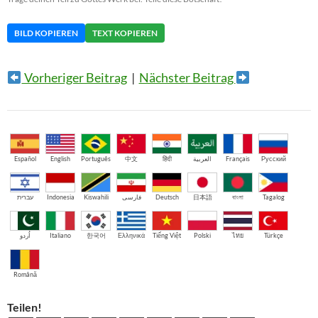
BILD KOPIEREN
TEXT KOPIEREN
Vorheriger Beitrag
|
Nächster Beitrag
Español
English
Português
中文
हिंदी
العربية
Français
Русский
עברית
Indonesia
Kiswahili
فارسی
Deutsch
日本語
বাংলা
Tagalog
اُردو
Italiano
한국어
Ελληνικά
Tiếng Việt
Polski
ไทย
Türkçe
Română
Teilen!