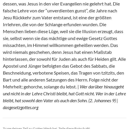
dessen, was Jesus in den vier Evangelien nie gelehrt hat. Die
falsche Lehre von der “unverdienten gunst”, die Jahre nach
Jesu Rückkehr zum Vater entstand, ist eine der größten
Irrlehren, die von der Schlange erfunden wurden. Die
Menschen lieben diese Lüge, weil sie die Illusion erzeugt, dass
sie, selbst wenn sie das mächtige und ewige Gesetz Gottes
missachten, im Himmel willkommen geheißen werden. Das
wird niemals geschehen, denn Jesus hat einen Maßstab
hinterlassen, der sowohl für Juden als auch für Heiden gilt. Alle
Apostel und Jünger befolgten das Gebot des Sabbats, die
Beschneidung, verbotene Speisen, das Tragen von tzitzits, den
Bart und alle anderen Satzungen des Herrn. Folge nicht der
Mehrheit; gehorche, solange du lebst. |
Wer darüber hinausgeht
und nicht in der Lehre Christi bleibt, hat Gott nicht. Wer in der Lehre
bleibt, hat sowohl den Vater als auch den Sohn. (2. Johannes 9) |
dasgesetzgottes.org
Trage deinen Teil zu Gottes Werk bei. Teile diese Botschaft!