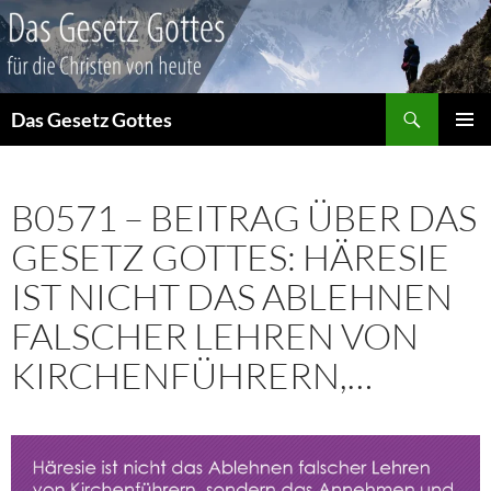
Suchen
Das Gesetz Gottes
ZUM
PRIMÄR
INHALT
MENÜ
SPRINGEN
B0571 – BEITRAG ÜBER DAS
GESETZ GOTTES: HÄRESIE
IST NICHT DAS ABLEHNEN
FALSCHER LEHREN VON
KIRCHENFÜHRERN,…