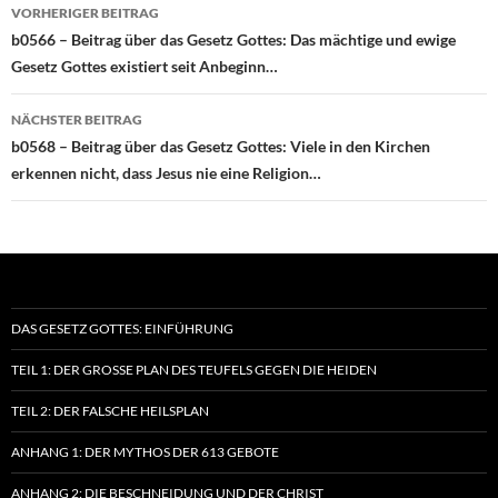
Beitragsnavigation
VORHERIGER BEITRAG
b0566 – Beitrag über das Gesetz Gottes: Das mächtige und ewige
Gesetz Gottes existiert seit Anbeginn…
NÄCHSTER BEITRAG
b0568 – Beitrag über das Gesetz Gottes: Viele in den Kirchen
erkennen nicht, dass Jesus nie eine Religion…
DAS GESETZ GOTTES: EINFÜHRUNG
TEIL 1: DER GROSSE PLAN DES TEUFELS GEGEN DIE HEIDEN
TEIL 2: DER FALSCHE HEILSPLAN
ANHANG 1: DER MYTHOS DER 613 GEBOTE
ANHANG 2: DIE BESCHNEIDUNG UND DER CHRIST