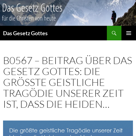
Suchen
Das Gesetz Gottes
ZUM
PRIMÄR
INHALT
MENÜ
SPRINGEN
B0567 – BEITRAG ÜBER DAS
GESETZ GOTTES: DIE
GRÖSSTE GEISTLICHE T
RAGÖDIE UNSERER ZEIT I
ST, DASS DIE HEIDEN…