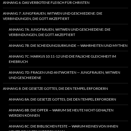
ANHANG 6: DAS VERBOTENE FLEISCH FÜR CHRISTEN
ANHANG 7: JUNGFRAUEN, WITWEN UND GESCHIEDENE: DIE
VERBINDUNGEN, DIE GOTT AKZEPTIERT
ANHANG 7A: JUNGFRAUEN, WITWEN UND GESCHIEDENE: DIE
VERBINDUNGEN, DIE GOTT AKZEPTIERT
ANHANG 7B: DIE SCHEIDUNGSURKUNDE — WAHRHEITEN UND MYTHEN
ANHANG 7C: MARKUS 10:11-12 UND DIE FALSCHE GLEICHHEIT IM
EHEBRUCH
ANHANG 7D: FRAGEN UND ANTWORTEN — JUNGFRAUEN, WITWEN
UND GESCHIEDENE
ANHANG 8: DIE GESETZE GOTTES, DIE DEN TEMPEL ERFORDERN
ANHANG 8A: DIE GESETZE GOTTES, DIE DEN TEMPEL ERFORDERN
ANHANG 8B: DIE OPFER — WARUM SIE HEUTE NICHT GEHALTEN
WERDEN KÖNNEN
ANHANG 8C: DIE BIBLISCHEN FESTE — WARUM KEINES VON IHNEN