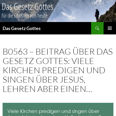
Suchen
Das Gesetz Gottes
ZUM
PRIMÄR
INHALT
MENÜ
SPRINGEN
B0563 – BEITRAG ÜBER DAS
GESETZ GOTTES: VIELE
KIRCHEN PREDIGEN UND
SINGEN ÜBER JESUS,
LEHREN ABER EINEN…