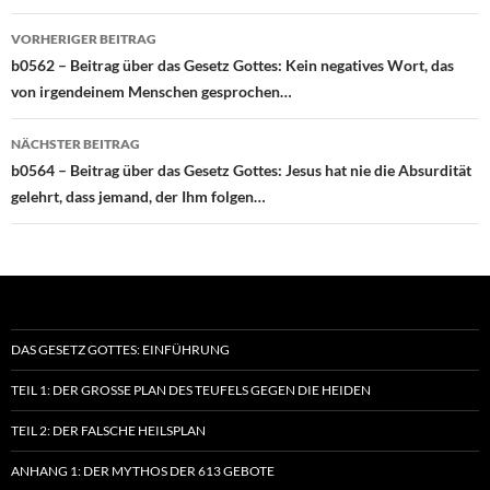
Beitragsnavigation
VORHERIGER BEITRAG
b0562 – Beitrag über das Gesetz Gottes: Kein negatives Wort, das
von irgendeinem Menschen gesprochen…
NÄCHSTER BEITRAG
b0564 – Beitrag über das Gesetz Gottes: Jesus hat nie die Absurdität
gelehrt, dass jemand, der Ihm folgen…
DAS GESETZ GOTTES: EINFÜHRUNG
TEIL 1: DER GROSSE PLAN DES TEUFELS GEGEN DIE HEIDEN
TEIL 2: DER FALSCHE HEILSPLAN
ANHANG 1: DER MYTHOS DER 613 GEBOTE