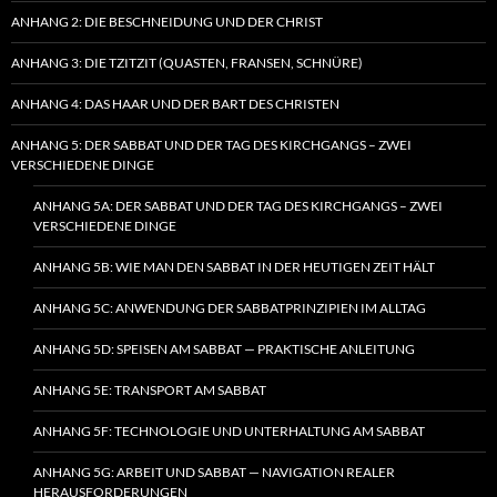
ANHANG 2: DIE BESCHNEIDUNG UND DER CHRIST
ANHANG 3: DIE TZITZIT (QUASTEN, FRANSEN, SCHNÜRE)
ANHANG 4: DAS HAAR UND DER BART DES CHRISTEN
ANHANG 5: DER SABBAT UND DER TAG DES KIRCHGANGS – ZWEI
VERSCHIEDENE DINGE
ANHANG 5A: DER SABBAT UND DER TAG DES KIRCHGANGS – ZWEI
VERSCHIEDENE DINGE
ANHANG 5B: WIE MAN DEN SABBAT IN DER HEUTIGEN ZEIT HÄLT
ANHANG 5C: ANWENDUNG DER SABBATPRINZIPIEN IM ALLTAG
ANHANG 5D: SPEISEN AM SABBAT — PRAKTISCHE ANLEITUNG
ANHANG 5E: TRANSPORT AM SABBAT
ANHANG 5F: TECHNOLOGIE UND UNTERHALTUNG AM SABBAT
ANHANG 5G: ARBEIT UND SABBAT — NAVIGATION REALER
HERAUSFORDERUNGEN