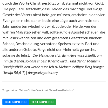
durch die Worte Christi gestützt wird, stammt nicht von Gott.
Die populäre Botschaft, dass Heiden das mächtige und ewige
Gesetz des Vaters nicht befolgen müssen, erscheint in den vier
Evangelien nicht; daher ist sie eine Lüge, auch wenn sie seit
Jahrhunderten wiederholt wird. Jude oder Heide, wer den
wahren Maßstab sehen will, sollte auf die Apostel schauen, die
mit Jesus wandelten und dem gesamten Gesetz treu blieben:
Sabbat, Beschneidung, verbotene Speisen, tzitzits, Bart und
alle anderen Gebote. Folge nicht der Mehrheit; gehorche,
solange du lebst. |
Der Heide, der sich dem Herrn anschließt, um
Ihm zu dienen, so dass er Sein Knecht wird… und der an Meinem
Bund festhält, den werde auch Ich zu Meinem heiligen Berg bringen.
(Jesaja 56,6-7) | dasgesetzgottes.org
Trage deinen Teil zu Gottes Werk bei. Teile diese Botschaft!
BILD KOPIEREN
TEXT KOPIEREN