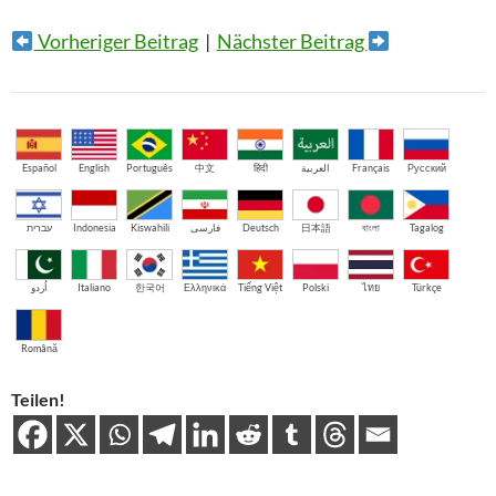
Vorheriger Beitrag
|
Nächster Beitrag
Español
English
Português
中文
हिंदी
العربية
Français
Русский
עברית
Indonesia
Kiswahili
فارسی
Deutsch
日本語
বাংলা
Tagalog
اُردو
Italiano
한국어
Ελληνικά
Tiếng Việt
Polski
ไทย
Türkçe
Română
Teilen!