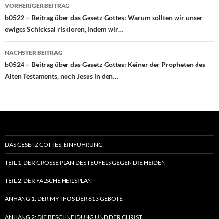
Beitragsnavigation
VORHERIGER BEITRAG
b0522 – Beitrag über das Gesetz Gottes: Warum sollten wir unser
ewiges Schicksal riskieren, indem wir…
NÄCHSTER BEITRAG
b0524 – Beitrag über das Gesetz Gottes: Keiner der Propheten des
Alten Testaments, noch Jesus in den…
DAS GESETZ GOTTES: EINFÜHRUNG
TEIL 1: DER GROSSE PLAN DES TEUFELS GEGEN DIE HEIDEN
TEIL 2: DER FALSCHE HEILSPLAN
ANHANG 1: DER MYTHOS DER 613 GEBOTE
ANHANG 2: DIE BESCHNEIDUNG UND DER CHRIST