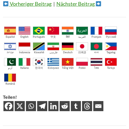
Vorheriger Beitrag
|
Nächster Beitrag
Español
English
Português
中文
हिंदी
العربية
Français
Русский
עברית
Indonesia
Kiswahili
فارسی
Deutsch
日本語
বাংলা
Tagalog
اُردو
Italiano
한국어
Ελληνικά
Tiếng Việt
Polski
ไทย
Türkçe
Română
Teilen!