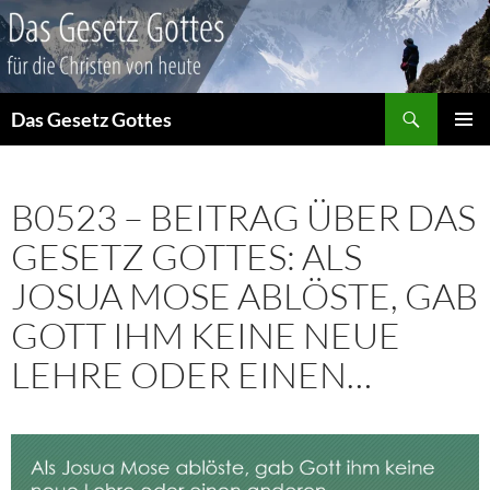
Suchen
Das Gesetz Gottes
ZUM
PRIMÄR
INHALT
MENÜ
SPRINGEN
B0523 – BEITRAG ÜBER DAS
GESETZ GOTTES: ALS
JOSUA MOSE ABLÖSTE, GAB
GOTT IHM KEINE NEUE
LEHRE ODER EINEN…