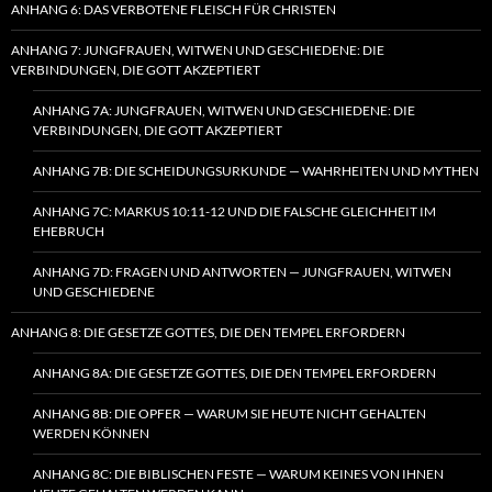
ANHANG 6: DAS VERBOTENE FLEISCH FÜR CHRISTEN
ANHANG 7: JUNGFRAUEN, WITWEN UND GESCHIEDENE: DIE
VERBINDUNGEN, DIE GOTT AKZEPTIERT
ANHANG 7A: JUNGFRAUEN, WITWEN UND GESCHIEDENE: DIE
VERBINDUNGEN, DIE GOTT AKZEPTIERT
ANHANG 7B: DIE SCHEIDUNGSURKUNDE — WAHRHEITEN UND MYTHEN
ANHANG 7C: MARKUS 10:11-12 UND DIE FALSCHE GLEICHHEIT IM
EHEBRUCH
ANHANG 7D: FRAGEN UND ANTWORTEN — JUNGFRAUEN, WITWEN
UND GESCHIEDENE
ANHANG 8: DIE GESETZE GOTTES, DIE DEN TEMPEL ERFORDERN
ANHANG 8A: DIE GESETZE GOTTES, DIE DEN TEMPEL ERFORDERN
ANHANG 8B: DIE OPFER — WARUM SIE HEUTE NICHT GEHALTEN
WERDEN KÖNNEN
ANHANG 8C: DIE BIBLISCHEN FESTE — WARUM KEINES VON IHNEN