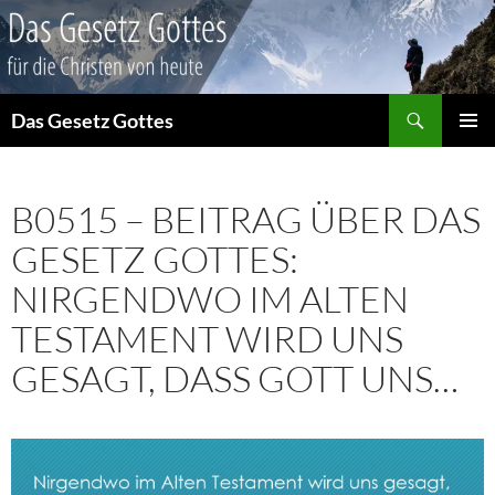
Suchen
Das Gesetz Gottes
ZUM
PRIMÄR
INHALT
MENÜ
SPRINGEN
B0515 – BEITRAG ÜBER DAS
GESETZ GOTTES:
NIRGENDWO IM ALTEN
TESTAMENT WIRD UNS
GESAGT, DASS GOTT UNS…