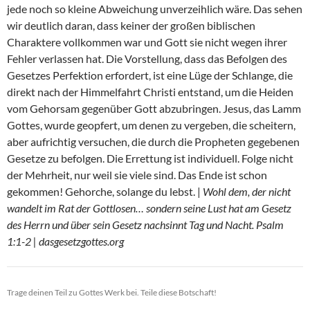
jede noch so kleine Abweichung unverzeihlich wäre. Das sehen
wir deutlich daran, dass keiner der großen biblischen
Charaktere vollkommen war und Gott sie nicht wegen ihrer
Fehler verlassen hat. Die Vorstellung, dass das Befolgen des
Gesetzes Perfektion erfordert, ist eine Lüge der Schlange, die
direkt nach der Himmelfahrt Christi entstand, um die Heiden
vom Gehorsam gegenüber Gott abzubringen. Jesus, das Lamm
Gottes, wurde geopfert, um denen zu vergeben, die scheitern,
aber aufrichtig versuchen, die durch die Propheten gegebenen
Gesetze zu befolgen. Die Errettung ist individuell. Folge nicht
der Mehrheit, nur weil sie viele sind. Das Ende ist schon
gekommen! Gehorche, solange du lebst. |
Wohl dem, der nicht
wandelt im Rat der Gottlosen… sondern seine Lust hat am Gesetz
des Herrn und über sein Gesetz nachsinnt Tag und Nacht. Psalm
1:1-2 | dasgesetzgottes.org
Trage deinen Teil zu Gottes Werk bei. Teile diese Botschaft!