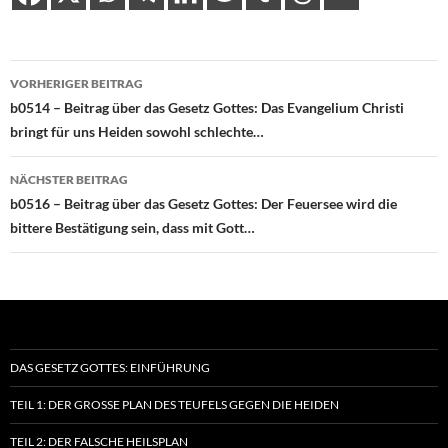
Beitragsnavigation
VORHERIGER BEITRAG
b0514 – Beitrag über das Gesetz Gottes: Das Evangelium Christi
bringt für uns Heiden sowohl schlechte…
NÄCHSTER BEITRAG
b0516 – Beitrag über das Gesetz Gottes: Der Feuersee wird die
bittere Bestätigung sein, dass mit Gott…
DAS GESETZ GOTTES: EINFÜHRUNG
TEIL 1: DER GROSSE PLAN DES TEUFELS GEGEN DIE HEIDEN
TEIL 2: DER FALSCHE HEILSPLAN