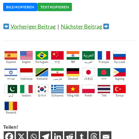
BILD KOPIEREN
TEXT KOPIEREN
Vorheriger Beitrag
|
Nächster Beitrag
Español
English
Português
中文
हिंदी
العربية
Français
Русский
עברית
Indonesia
Kiswahili
فارسی
Deutsch
日本語
বাংলা
Tagalog
اُردو
Italiano
한국어
Ελληνικά
Tiếng Việt
Polski
ไทย
Türkçe
Română
Teilen!