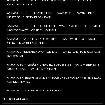
ANHANG 8B: DIE OPFER — WARUM SIE HEUTE NICHT GEHALTEN
WERDEN KÖNNEN
ANHANG 8C: DIE BIBLISCHEN FESTE — WARUM KEINES VON IHNEN
HEUTE GEHALTEN WERDEN KANN
ANHANG 8D: DIE REINHEITSGESETZE — WARUM SIE OHNE DEN TEMPEL
NICHT GEHALTEN WERDEN KÖNNEN
ANHANG 8E: ZEHNTEN UND ERSTLINGE — WARUM SIE HEUTE NICHT
GEHALTEN WERDEN KÖNNEN
ANHANG 8F: DER ABENDMAHLSDIENST — DAS LETZTE MAHL JESU WAR
DAS PASSAH
ANHANG 8G: NASIRÄER- UND GELÜBDEGESETZE — WARUM SIE HEUTE
NICHT GEHALTEN WERDEN KÖNNEN
ANHANG 8H: TEILWEISE UND SYMBOLISCHE GEHORSAMKEIT IN BEZUG
AUF DEN TEMPEL
ANHANG 8I: DAS KREUZ UND DER TEMPEL
TÄGLICHE ANDACHT