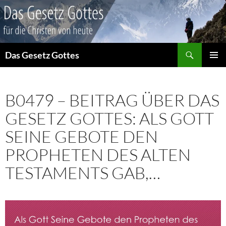
Suchen
Das Gesetz Gottes
ZUM
PRIMÄR
INHALT
MENÜ
SPRINGEN
B0479 – BEITRAG ÜBER DAS
GESETZ GOTTES: ALS GOTT
SEINE GEBOTE DEN
PROPHETEN DES ALTEN
TESTAMENTS GAB,…