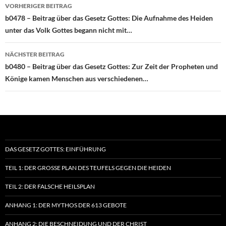
Beitragsnavigation
VORHERIGER BEITRAG
b0478 – Beitrag über das Gesetz Gottes: Die Aufnahme des Heiden
unter das Volk Gottes begann nicht mit…
NÄCHSTER BEITRAG
b0480 – Beitrag über das Gesetz Gottes: Zur Zeit der Propheten und
Könige kamen Menschen aus verschiedenen…
DAS GESETZ GOTTES: EINFÜHRUNG
TEIL 1: DER GROSSE PLAN DES TEUFELS GEGEN DIE HEIDEN
TEIL 2: DER FALSCHE HEILSPLAN
ANHANG 1: DER MYTHOS DER 613 GEBOTE
ANHANG 2: DIE BESCHNEIDUNG UND DER CHRIST