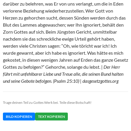
darüber zu belehren, was Er von uns verlangt, um die in Eden
verlorene Beziehung wiederherzustellen. Wer Gott von
Herzen zu gehorchen sucht, dessen Sünden werden durch das
Blut des Lammes abgewaschen; wer Ihn ignoriert, behält den
Zorn Gottes auf sich. Beim Jüngsten Gericht, unmittelbar
nachdem sie das schreckliche ewige Urteil gehört haben,
werden viele Christen sagen: “Oh, wie töricht war ich! Ich
wurde gewarnt, aber ich habe es ignoriert. Was hätte es mich
gekostet, in diesen wenigen Jahren auf Erden das ganze Gesetz
Gottes zu befolgen?” Gehorche, solange du lebst. |
Der Herr
führt mit unfehlbarer Liebe und Treue alle, die seinen Bund halten
und seine Gebote befolgen. (Psalm 25:10) | dasgesetzgottes.org
Trage deinen Teil zu Gottes Werk bei. Teile diese Botschaft!
BILD KOPIEREN
TEXT KOPIEREN