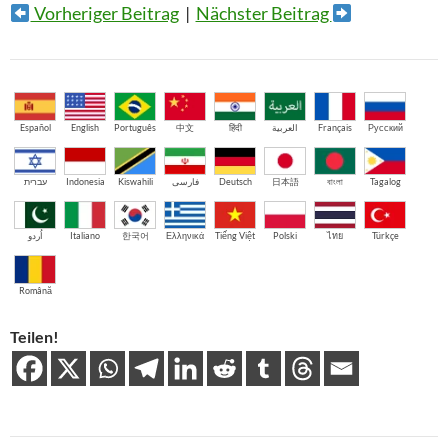
Vorheriger Beitrag
|
Nächster Beitrag
Español
English
Português
中文
हिंदी
العربية
Français
Русский
עברית
Indonesia
Kiswahili
فارسی
Deutsch
日本語
বাংলা
Tagalog
اُردو
Italiano
한국어
Ελληνικά
Tiếng Việt
Polski
ไทย
Türkçe
Română
Teilen!