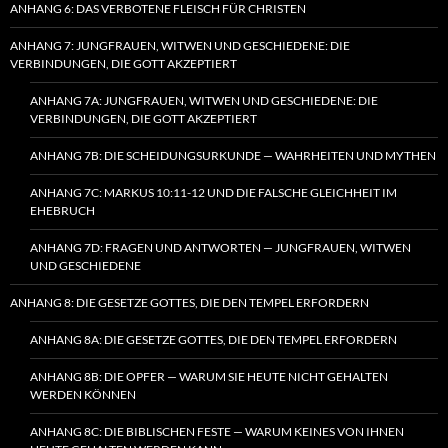
ANHANG 6: DAS VERBOTENE FLEISCH FÜR CHRISTEN
ANHANG 7: JUNGFRAUEN, WITWEN UND GESCHIEDENE: DIE
VERBINDUNGEN, DIE GOTT AKZEPTIERT
ANHANG 7A: JUNGFRAUEN, WITWEN UND GESCHIEDENE: DIE
VERBINDUNGEN, DIE GOTT AKZEPTIERT
ANHANG 7B: DIE SCHEIDUNGSURKUNDE — WAHRHEITEN UND MYTHEN
ANHANG 7C: MARKUS 10:11-12 UND DIE FALSCHE GLEICHHEIT IM
EHEBRUCH
ANHANG 7D: FRAGEN UND ANTWORTEN — JUNGFRAUEN, WITWEN
UND GESCHIEDENE
ANHANG 8: DIE GESETZE GOTTES, DIE DEN TEMPEL ERFORDERN
ANHANG 8A: DIE GESETZE GOTTES, DIE DEN TEMPEL ERFORDERN
ANHANG 8B: DIE OPFER — WARUM SIE HEUTE NICHT GEHALTEN
WERDEN KÖNNEN
ANHANG 8C: DIE BIBLISCHEN FESTE — WARUM KEINES VON IHNEN