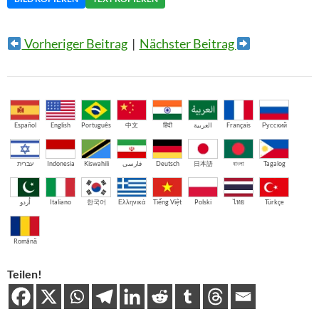
Vorheriger Beitrag
|
Nächster Beitrag
Español
English
Português
中文
हिंदी
العربية
Français
Русский
עברית
Indonesia
Kiswahili
فارسی
Deutsch
日本語
বাংলা
Tagalog
اُردو
Italiano
한국어
Ελληνικά
Tiếng Việt
Polski
ไทย
Türkçe
Română
Teilen!