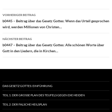
Beitragsnavigation
VORHERIGER BEITRAG
b0445 – Beitrag über das Gesetz Gottes: Wenn das Urteil gesprochen
wird, werden Millionen von Christen…
NÄCHSTER BEITRAG
b0447 – Beitrag über das Gesetz Gottes: Alle schönen Worte über
Gott in den Liedern, die in Kirchen…
DAS GESETZ GOTTES: EINFÜHRUNG
TEIL 1: DER GROSSE PLAN DES TEUFELS GEGEN DIE HEIDEN
TEIL 2: DER FALSCHE HEILSPLAN