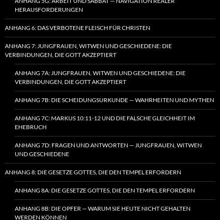
ANHANG 5G: ARBEIT UND SABBAT — NAVIGATION REALER
HERAUSFORDERUNGEN
ANHANG 6: DAS VERBOTENE FLEISCH FÜR CHRISTEN
ANHANG 7: JUNGFRAUEN, WITWEN UND GESCHIEDENE: DIE
VERBINDUNGEN, DIE GOTT AKZEPTIERT
ANHANG 7A: JUNGFRAUEN, WITWEN UND GESCHIEDENE: DIE
VERBINDUNGEN, DIE GOTT AKZEPTIERT
ANHANG 7B: DIE SCHEIDUNGSURKUNDE — WAHRHEITEN UND MYTHEN
ANHANG 7C: MARKUS 10:11-12 UND DIE FALSCHE GLEICHHEIT IM
EHEBRUCH
ANHANG 7D: FRAGEN UND ANTWORTEN — JUNGFRAUEN, WITWEN
UND GESCHIEDENE
ANHANG 8: DIE GESETZE GOTTES, DIE DEN TEMPEL ERFORDERN
ANHANG 8A: DIE GESETZE GOTTES, DIE DEN TEMPEL ERFORDERN
ANHANG 8B: DIE OPFER — WARUM SIE HEUTE NICHT GEHALTEN
WERDEN KÖNNEN