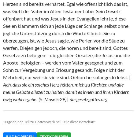
Herzen sind bereits verhärtet. Egal wie offensichtlich das ist,
was Gott der Vater im Alten Testament über Sein Gesetz
offenbart hat und was Jesus in den Evangelien lehrte, diese
Seelen klammern sich an jede Lüge der Schlange, selbst ohne
jegliche Unterstützung durch die Worte Christi. Sie zu
überzeugen, ist, wie Jesus sagte, wie Perlen vor die Säue zu
werfen. Diejenigen jedoch, die hören und bereit sind, Gottes
Gesetze zu befolgen – die gleichen Gesetze, die Jesus und die
Apostel befolgten – werden vom Vater gesegnet und zum
Sohn zur Vergebung und Erlösung gesandt. Folge nicht der
Mehrheit, nur weil sie viele sind. Gehorche, solange du lebst. |
Ach, dass sie ein solches Herz hätten, mich zu fürchten und alle
meine Gebote allezeit zu halten, damit es ihnen und ihren Kindern
ewig wohl ergehe! (5. Mose 5:29) | dasgesetzgottes.org
Trage deinen Teil zu Gottes Werk bei. Teile diese Botschaft!
BILD KOPIEREN
TEXT KOPIEREN