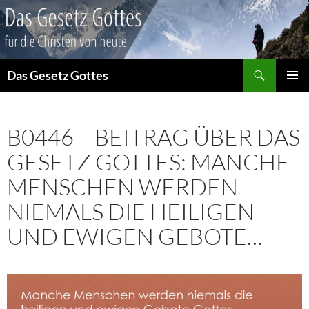
Suchen
Das Gesetz Gottes
ZUM
PRIMÄR
INHALT
MENÜ
SPRINGEN
B0446 – BEITRAG ÜBER DAS
GESETZ GOTTES: MANCHE
MENSCHEN WERDEN
NIEMALS DIE HEILIGEN
UND EWIGEN GEBOTE…