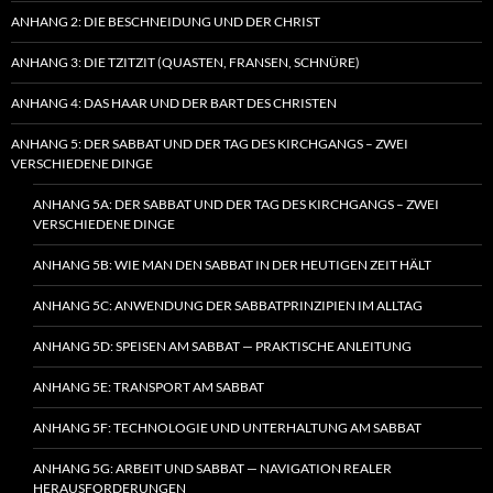
ANHANG 2: DIE BESCHNEIDUNG UND DER CHRIST
ANHANG 3: DIE TZITZIT (QUASTEN, FRANSEN, SCHNÜRE)
ANHANG 4: DAS HAAR UND DER BART DES CHRISTEN
ANHANG 5: DER SABBAT UND DER TAG DES KIRCHGANGS – ZWEI
VERSCHIEDENE DINGE
ANHANG 5A: DER SABBAT UND DER TAG DES KIRCHGANGS – ZWEI
VERSCHIEDENE DINGE
ANHANG 5B: WIE MAN DEN SABBAT IN DER HEUTIGEN ZEIT HÄLT
ANHANG 5C: ANWENDUNG DER SABBATPRINZIPIEN IM ALLTAG
ANHANG 5D: SPEISEN AM SABBAT — PRAKTISCHE ANLEITUNG
ANHANG 5E: TRANSPORT AM SABBAT
ANHANG 5F: TECHNOLOGIE UND UNTERHALTUNG AM SABBAT
ANHANG 5G: ARBEIT UND SABBAT — NAVIGATION REALER
HERAUSFORDERUNGEN