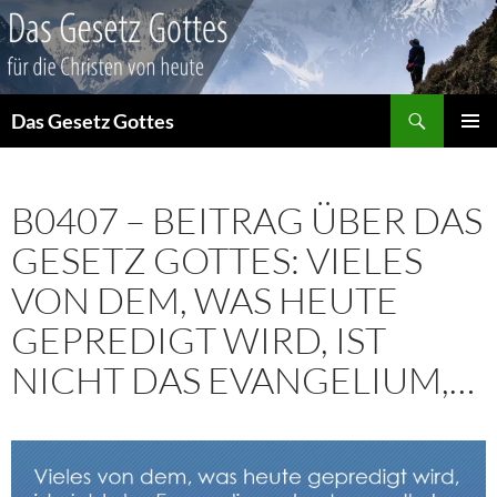
Suchen
Das Gesetz Gottes
ZUM
PRIMÄR
INHALT
MENÜ
SPRINGEN
B0407 – BEITRAG ÜBER DAS
GESETZ GOTTES: VIELES
VON DEM, WAS HEUTE
GEPREDIGT WIRD, IST
NICHT DAS EVANGELIUM,…