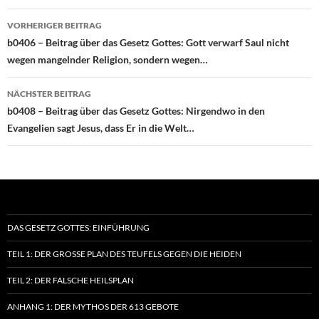
Beitragsnavigation
VORHERIGER BEITRAG
b0406 – Beitrag über das Gesetz Gottes: Gott verwarf Saul nicht
wegen mangelnder Religion, sondern wegen…
NÄCHSTER BEITRAG
b0408 – Beitrag über das Gesetz Gottes: Nirgendwo in den
Evangelien sagt Jesus, dass Er in die Welt…
DAS GESETZ GOTTES: EINFÜHRUNG
TEIL 1: DER GROSSE PLAN DES TEUFELS GEGEN DIE HEIDEN
TEIL 2: DER FALSCHE HEILSPLAN
ANHANG 1: DER MYTHOS DER 613 GEBOTE