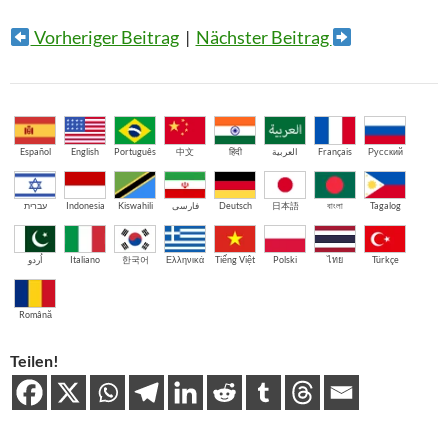
Vorheriger Beitrag
|
Nächster Beitrag
Español
English
Português
中文
हिंदी
العربية
Français
Русский
עברית
Indonesia
Kiswahili
فارسی
Deutsch
日本語
বাংলা
Tagalog
اُردو
Italiano
한국어
Ελληνικά
Tiếng Việt
Polski
ไทย
Türkçe
Română
Teilen!