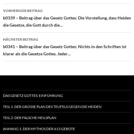
Beitragsnavigation
VORHERIGER BEITRAG
b0339 – Beitrag über das Gesetz Gottes: Die Vorstellung, dass Heiden
die Gesetze, die Gott durch die…
NÄCHSTER BEITRAG
b0341 – Beitrag über das Gesetz Gottes: Nichts in den Schriften ist
klarer als die Gesetze Gottes. Jeder…
DAS GESETZ GOTTES: EINFÜHRUNG
TEIL 1: DER GROSSE PLAN DES TEUFELS GEGEN DIE HEIDEN
TEIL 2: DER FALSCHE HEILSPLAN
ANHANG 1: DER MYTHOS DER 613 GEBOTE