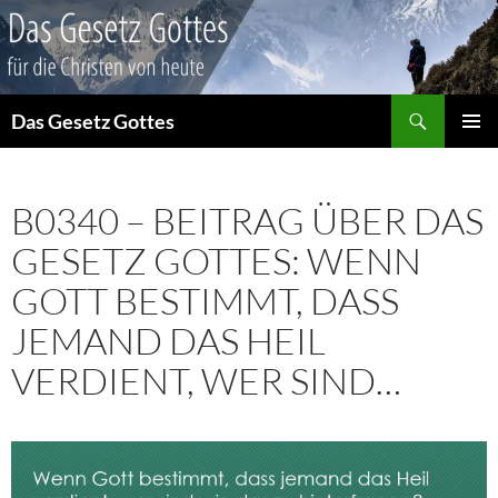
Suchen
Das Gesetz Gottes
ZUM
PRIMÄR
INHALT
MENÜ
SPRINGEN
B0340 – BEITRAG ÜBER DAS
GESETZ GOTTES: WENN
GOTT BESTIMMT, DASS
JEMAND DAS HEIL
VERDIENT, WER SIND…