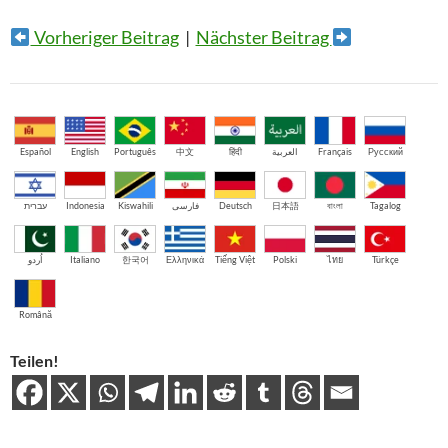
Vorheriger Beitrag
|
Nächster Beitrag
Español
English
Português
中文
हिंदी
العربية
Français
Русский
עברית
Indonesia
Kiswahili
فارسی
Deutsch
日本語
বাংলা
Tagalog
اُردو
Italiano
한국어
Ελληνικά
Tiếng Việt
Polski
ไทย
Türkçe
Română
Teilen!