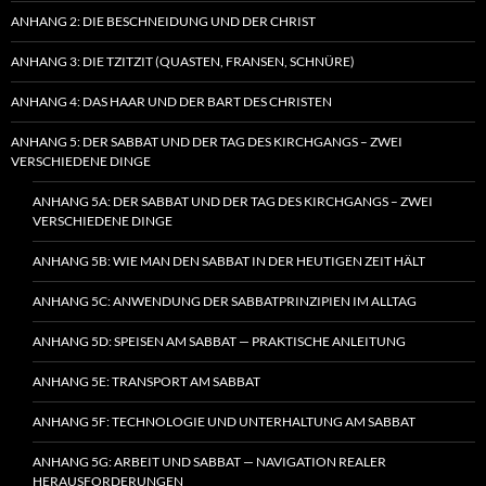
ANHANG 2: DIE BESCHNEIDUNG UND DER CHRIST
ANHANG 3: DIE TZITZIT (QUASTEN, FRANSEN, SCHNÜRE)
ANHANG 4: DAS HAAR UND DER BART DES CHRISTEN
ANHANG 5: DER SABBAT UND DER TAG DES KIRCHGANGS – ZWEI
VERSCHIEDENE DINGE
ANHANG 5A: DER SABBAT UND DER TAG DES KIRCHGANGS – ZWEI
VERSCHIEDENE DINGE
ANHANG 5B: WIE MAN DEN SABBAT IN DER HEUTIGEN ZEIT HÄLT
ANHANG 5C: ANWENDUNG DER SABBATPRINZIPIEN IM ALLTAG
ANHANG 5D: SPEISEN AM SABBAT — PRAKTISCHE ANLEITUNG
ANHANG 5E: TRANSPORT AM SABBAT
ANHANG 5F: TECHNOLOGIE UND UNTERHALTUNG AM SABBAT
ANHANG 5G: ARBEIT UND SABBAT — NAVIGATION REALER
HERAUSFORDERUNGEN