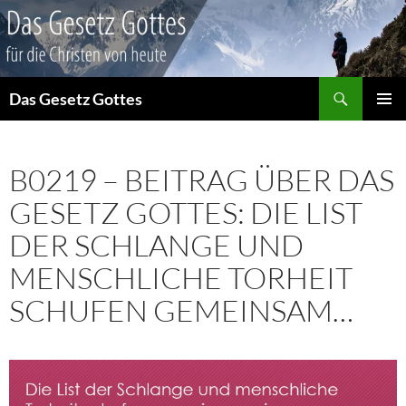
Suchen
Das Gesetz Gottes
ZUM
PRIMÄR
INHALT
MENÜ
SPRINGEN
B0219 – BEITRAG ÜBER DAS
GESETZ GOTTES: DIE LIST
DER SCHLANGE UND
MENSCHLICHE TORHEIT
SCHUFEN GEMEINSAM…