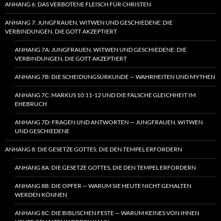
ANHANG 6: DAS VERBOTENE FLEISCH FÜR CHRISTEN
ANHANG 7: JUNGFRAUEN, WITWEN UND GESCHIEDENE: DIE
VERBINDUNGEN, DIE GOTT AKZEPTIERT
ANHANG 7A: JUNGFRAUEN, WITWEN UND GESCHIEDENE: DIE
VERBINDUNGEN, DIE GOTT AKZEPTIERT
ANHANG 7B: DIE SCHEIDUNGSURKUNDE — WAHRHEITEN UND MYTHEN
ANHANG 7C: MARKUS 10:11-12 UND DIE FALSCHE GLEICHHEIT IM
EHEBRUCH
ANHANG 7D: FRAGEN UND ANTWORTEN — JUNGFRAUEN, WITWEN
UND GESCHIEDENE
ANHANG 8: DIE GESETZE GOTTES, DIE DEN TEMPEL ERFORDERN
ANHANG 8A: DIE GESETZE GOTTES, DIE DEN TEMPEL ERFORDERN
ANHANG 8B: DIE OPFER — WARUM SIE HEUTE NICHT GEHALTEN
WERDEN KÖNNEN
ANHANG 8C: DIE BIBLISCHEN FESTE — WARUM KEINES VON IHNEN