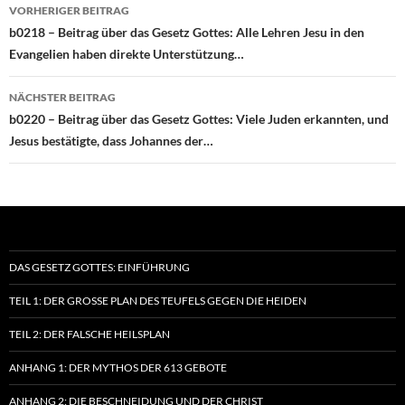
Beitragsnavigation
VORHERIGER BEITRAG
b0218 – Beitrag über das Gesetz Gottes: Alle Lehren Jesu in den
Evangelien haben direkte Unterstützung…
NÄCHSTER BEITRAG
b0220 – Beitrag über das Gesetz Gottes: Viele Juden erkannten, und
Jesus bestätigte, dass Johannes der…
DAS GESETZ GOTTES: EINFÜHRUNG
TEIL 1: DER GROSSE PLAN DES TEUFELS GEGEN DIE HEIDEN
TEIL 2: DER FALSCHE HEILSPLAN
ANHANG 1: DER MYTHOS DER 613 GEBOTE
ANHANG 2: DIE BESCHNEIDUNG UND DER CHRIST