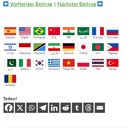
Vorheriger Beitrag
|
Nächster Beitrag
Español
English
Português
中文
हिंदी
العربية
Français
Русский
עברית
Indonesia
Kiswahili
فارسی
Deutsch
日本語
বাংলা
Tagalog
اُردو
Italiano
한국어
Ελληνικά
Tiếng Việt
Polski
ไทย
Türkçe
Română
Teilen!