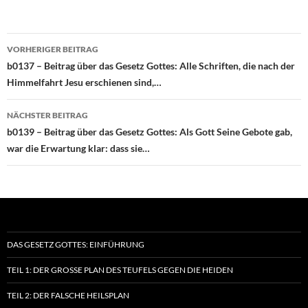
Beitragsnavigation
VORHERIGER BEITRAG
b0137 – Beitrag über das Gesetz Gottes: Alle Schriften, die nach der
Himmelfahrt Jesu erschienen sind,…
NÄCHSTER BEITRAG
b0139 – Beitrag über das Gesetz Gottes: Als Gott Seine Gebote gab,
war die Erwartung klar: dass sie…
DAS GESETZ GOTTES: EINFÜHRUNG
TEIL 1: DER GROSSE PLAN DES TEUFELS GEGEN DIE HEIDEN
TEIL 2: DER FALSCHE HEILSPLAN