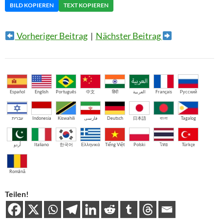
BILD KOPIEREN
TEXT KOPIEREN
Vorheriger Beitrag
|
Nächster Beitrag
Español
English
Português
中文
हिंदी
العربية
Français
Русский
עברית
Indonesia
Kiswahili
فارسی
Deutsch
日本語
বাংলা
Tagalog
اُردو
Italiano
한국어
Ελληνικά
Tiếng Việt
Polski
ไทย
Türkçe
Română
Teilen!