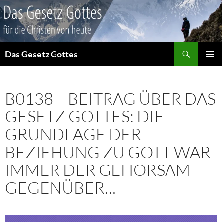
Suchen
Das Gesetz Gottes
ZUM
PRIMÄR
INHALT
MENÜ
SPRINGEN
B0138 – BEITRAG ÜBER DAS
GESETZ GOTTES: DIE
GRUNDLAGE DER
BEZIEHUNG ZU GOTT WAR
IMMER DER GEHORSAM
GEGENÜBER…