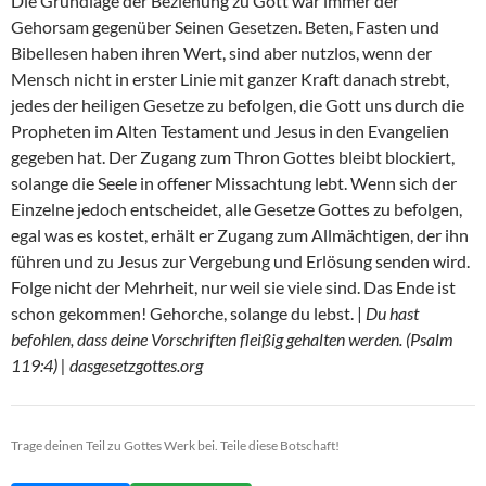
Die Grundlage der Beziehung zu Gott war immer der
Gehorsam gegenüber Seinen Gesetzen. Beten, Fasten und
Bibellesen haben ihren Wert, sind aber nutzlos, wenn der
Mensch nicht in erster Linie mit ganzer Kraft danach strebt,
jedes der heiligen Gesetze zu befolgen, die Gott uns durch die
Propheten im Alten Testament und Jesus in den Evangelien
gegeben hat. Der Zugang zum Thron Gottes bleibt blockiert,
solange die Seele in offener Missachtung lebt. Wenn sich der
Einzelne jedoch entscheidet, alle Gesetze Gottes zu befolgen,
egal was es kostet, erhält er Zugang zum Allmächtigen, der ihn
führen und zu Jesus zur Vergebung und Erlösung senden wird.
Folge nicht der Mehrheit, nur weil sie viele sind. Das Ende ist
schon gekommen! Gehorche, solange du lebst. |
Du hast
befohlen, dass deine Vorschriften fleißig gehalten werden. (Psalm
119:4) | dasgesetzgottes.org
Trage deinen Teil zu Gottes Werk bei. Teile diese Botschaft!