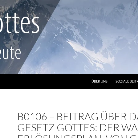
ZUM INHALT SPRINGEN
ÜBER UNS
SOZIALE BEIT
B0106 – BEITRAG ÜBER D
GESETZ GOTTES: DER W