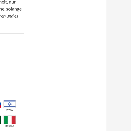
heit, nur
he, solange
ren und es
й
עברית
Italiano