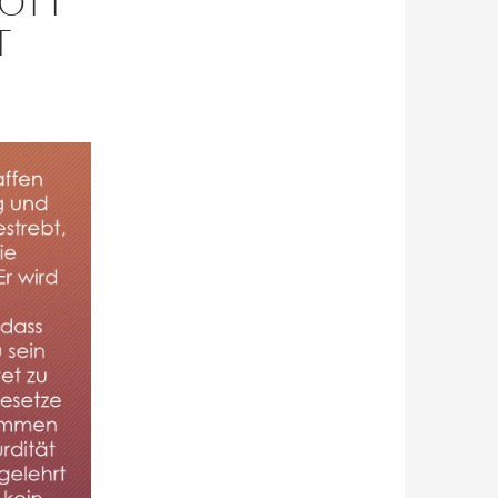
GOTT
T