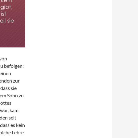
 von
zu befolgen:
Seinen
enden zur
dass sie
dem Sohn zu
Gottes
 war, kam
den seit
dass es kein
solche Lehre