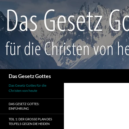
Suchen
Das Gesetz Gottes
Das Gesetz Gottes für die
Christen von heute
DAS GESETZ GOTTES:
EINFÜHRUNG
TEIL 1: DER GROSSE PLAN DES T
EUFELS GEGEN DIE HEIDEN