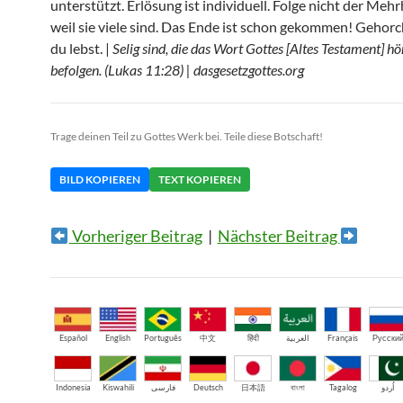
unterstützt. Erlösung ist individuell. Folge nicht der Mehr
weil sie viele sind. Das Ende ist schon gekommen! Gehorc
du lebst. |
Selig sind, die das Wort Gottes [Altes Testament] hö
befolgen. (Lukas 11:28) | dasgesetzgottes.org
Trage deinen Teil zu Gottes Werk bei. Teile diese Botschaft!
BILD KOPIEREN
TEXT KOPIEREN
Vorheriger Beitrag
|
Nächster Beitrag
Español
English
Português
中文
हिंदी
العربية
Français
Русски
Indonesia
Kiswahili
فارسی
Deutsch
日本語
বাংলা
Tagalog
اُردو