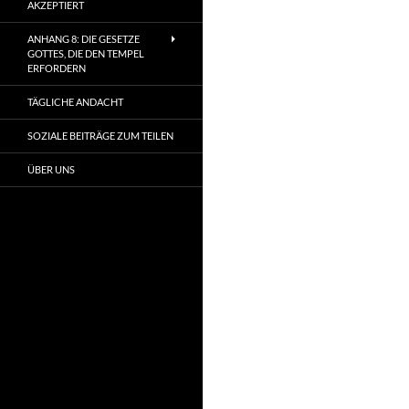
AKZEPTIERT
ANHANG 8: DIE GESETZE
GOTTES, DIE DEN TEMPEL
ERFORDERN
TÄGLICHE ANDACHT
SOZIALE BEITRÄGE ZUM TEILEN
ÜBER UNS