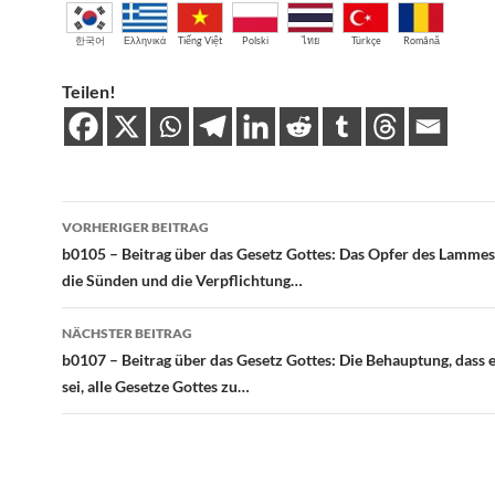
한국어
Ελληνικά
Tiếng Việt
Polski
ไทย
Türkçe
Română
Teilen!
Beitragsnavigation
VORHERIGER BEITRAG
b0105 – Beitrag über das Gesetz Gottes: Das Opfer des Lammes
die Sünden und die Verpflichtung…
NÄCHSTER BEITRAG
b0107 – Beitrag über das Gesetz Gottes: Die Behauptung, dass 
sei, alle Gesetze Gottes zu…