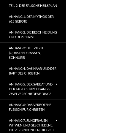
TEIL 2: DER FALSCHE HEILSPLAN
ANHANG 1: DER MYTHOS DER
613 GEBOTE
ANHANG 2: DIE BESCHNEIDUNG
UND DER CHRIST
ANHANG 3: DIE TZITZIT
(QUASTEN, FRANSEN,
SCHNÜRE)
ANHANG 4: DAS HAAR UND DER
BART DES CHRISTEN
ANHANG 5: DER SABBAT UND
DER TAG DES KIRCHGANGS –
ZWEI VERSCHIEDENE DINGE
ANHANG 6: DAS VERBOTENE
FLEISCH FÜR CHRISTEN
ANHANG 7: JUNGFRAUEN,
WITWEN UND GESCHIEDENE:
DIE VERBINDUNGEN, DIE GOTT