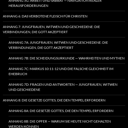
ANHANG 5G: ARBEIT UND SABBAT — NAVIGATION REALER
HERAUSFORDERUNGEN
ANHANG 6: DAS VERBOTENE FLEISCH FÜR CHRISTEN
ANHANG 7: JUNGFRAUEN, WITWEN UND GESCHIEDENE: DIE
VERBINDUNGEN, DIE GOTT AKZEPTIERT
ANHANG 7A: JUNGFRAUEN, WITWEN UND GESCHIEDENE: DIE
VERBINDUNGEN, DIE GOTT AKZEPTIERT
ANHANG 7B: DIE SCHEIDUNGSURKUNDE — WAHRHEITEN UND MYTHEN
ANHANG 7C: MARKUS 10:11-12 UND DIE FALSCHE GLEICHHEIT IM
EHEBRUCH
ANHANG 7D: FRAGEN UND ANTWORTEN — JUNGFRAUEN, WITWEN
UND GESCHIEDENE
ANHANG 8: DIE GESETZE GOTTES, DIE DEN TEMPEL ERFORDERN
ANHANG 8A: DIE GESETZE GOTTES, DIE DEN TEMPEL ERFORDERN
ANHANG 8B: DIE OPFER — WARUM SIE HEUTE NICHT GEHALTEN
WERDEN KÖNNEN