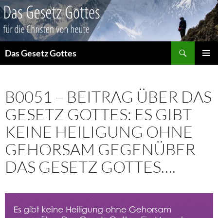
Suchen
Das Gesetz Gottes
ZUM
PRIMÄR
INHALT
MENÜ
SPRINGEN
B0051 – BEITRAG ÜBER DAS
GESETZ GOTTES: ES GIBT
KEINE HEILIGUNG OHNE
GEHORSAM GEGENÜBER
DAS GESETZ GOTTES….