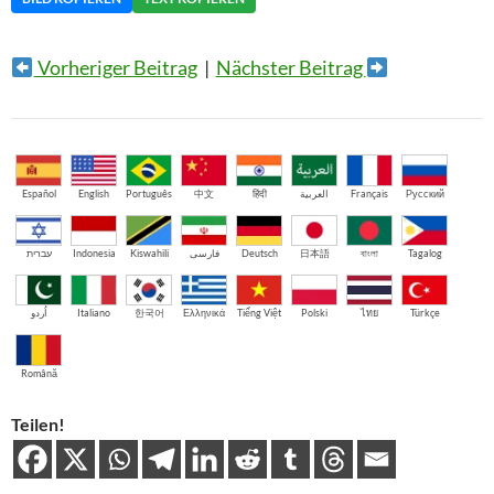
Vorheriger Beitrag
|
Nächster Beitrag
Español
English
Português
中文
हिंदी
العربية
Français
Русский
עברית
Indonesia
Kiswahili
فارسی
Deutsch
日本語
বাংলা
Tagalog
اُردو
Italiano
한국어
Ελληνικά
Tiếng Việt
Polski
ไทย
Türkçe
Română
Teilen!