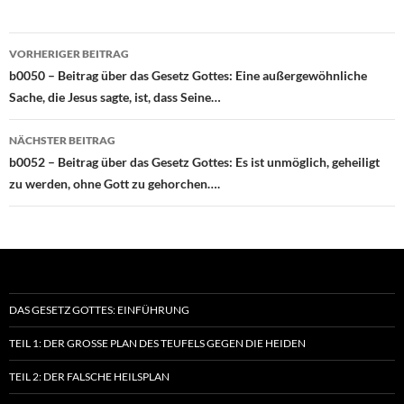
Beitragsnavigation
VORHERIGER BEITRAG
b0050 – Beitrag über das Gesetz Gottes: Eine außergewöhnliche
Sache, die Jesus sagte, ist, dass Seine…
NÄCHSTER BEITRAG
b0052 – Beitrag über das Gesetz Gottes: Es ist unmöglich, geheiligt
zu werden, ohne Gott zu gehorchen….
DAS GESETZ GOTTES: EINFÜHRUNG
TEIL 1: DER GROSSE PLAN DES TEUFELS GEGEN DIE HEIDEN
TEIL 2: DER FALSCHE HEILSPLAN