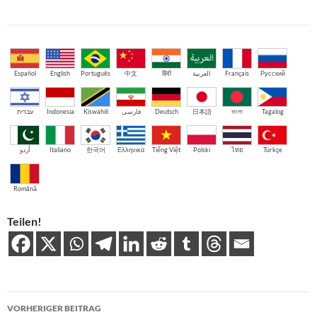
Español
English
Português
中文
हिंदी
العربية
Français
Русский
עברית
Indonesia
Kiswahili
فارسی
Deutsch
日本語
বাংলা
Tagalog
اُردو
Italiano
한국어
Ελληνικά
Tiếng Việt
Polski
ไทย
Türkçe
Română
Teilen!
Beitragsnavigation
VORHERIGER BEITRAG