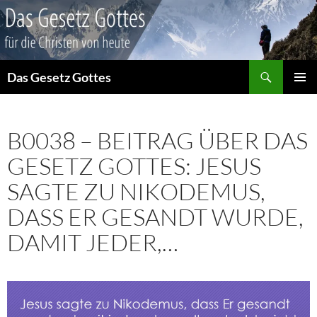
Suchen
Das Gesetz Gottes
ZUM
PRIMÄR
INHALT
MENÜ
SPRINGEN
B0038 – BEITRAG ÜBER DAS
GESETZ GOTTES: JESUS
SAGTE ZU NIKODEMUS,
DASS ER GESANDT WURDE,
DAMIT JEDER,…