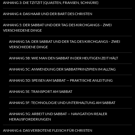
ANHANG 3: DIE TZITZIT (QUASTEN, FRANSEN, SCHNÜRE)
ANHANG 4: DAS HAAR UND DER BART DES CHRISTEN
ANHANG 5: DER SABBAT UND DER TAG DES KIRCHGANGS – ZWEI
VERSCHIEDENE DINGE
ANHANG 5A: DER SABBAT UND DER TAG DES KIRCHGANGS – ZWEI
VERSCHIEDENE DINGE
ANHANG 5B: WIE MAN DEN SABBAT IN DER HEUTIGEN ZEIT HÄLT
ANHANG 5C: ANWENDUNG DER SABBATPRINZIPIEN IM ALLTAG
ANHANG 5D: SPEISEN AM SABBAT — PRAKTISCHE ANLEITUNG
ANHANG 5E: TRANSPORT AM SABBAT
ANHANG 5F: TECHNOLOGIE UND UNTERHALTUNG AM SABBAT
ANHANG 5G: ARBEIT UND SABBAT — NAVIGATION REALER
HERAUSFORDERUNGEN
ANHANG 6: DAS VERBOTENE FLEISCH FÜR CHRISTEN