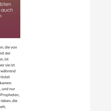
n, die von
it der
, ist
r sie ist
, während
röstet
 kamen.
n, und nur
 Propheten,
 leben, die
eit,