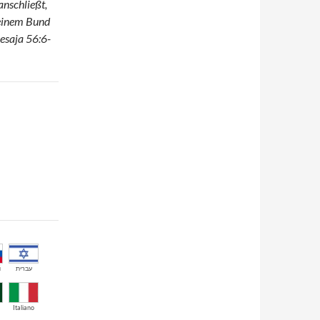
anschließt,
Meinem Bund
Jesaja 56:6-
й
עברית
Italiano