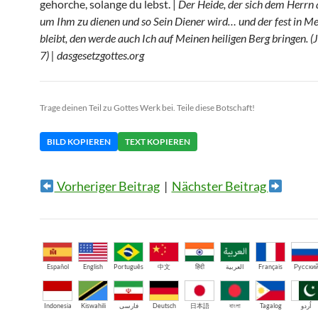
gehorche, solange du lebst. |
Der Heide, der sich dem Herrn 
um Ihm zu dienen und so Sein Diener wird… und der fest in 
bleibt, den werde auch Ich auf Meinen heiligen Berg bringen. (
7) | dasgesetzgottes.org
Trage deinen Teil zu Gottes Werk bei. Teile diese Botschaft!
BILD KOPIEREN
TEXT KOPIEREN
Vorheriger Beitrag
|
Nächster Beitrag
Español
English
Português
中文
हिंदी
العربية
Français
Русски
Indonesia
Kiswahili
فارسی
Deutsch
日本語
বাংলা
Tagalog
اُردو