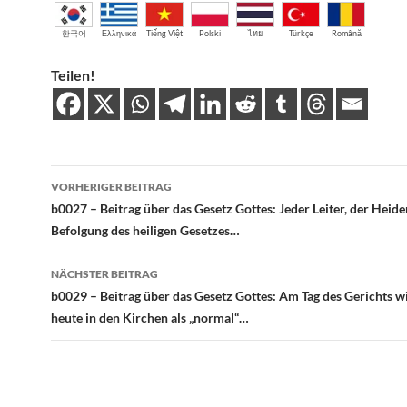
한국어
Ελληνικά
Tiếng Việt
Polski
ไทย
Türkçe
Română
Teilen!
Beitragsnavigation
VORHERIGER BEITRAG
b0027 – Beitrag über das Gesetz Gottes: Jeder Leiter, der Heide
Befolgung des heiligen Gesetzes…
NÄCHSTER BEITRAG
b0029 – Beitrag über das Gesetz Gottes: Am Tag des Gerichts w
heute in den Kirchen als „normal“…