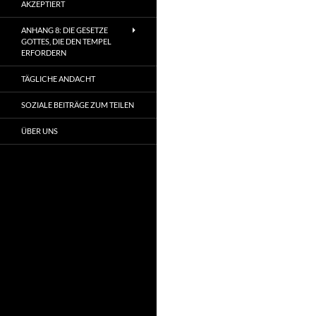
AKZEPTIERT
ANHANG 8: DIE GESETZE
GOTTES, DIE DEN TEMPEL
ERFORDERN
TÄGLICHE ANDACHT
SOZIALE BEITRÄGE ZUM TEILEN
ÜBER UNS