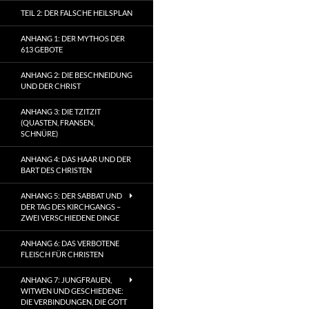
TEIL 2: DER FALSCHE HEILSPLAN
ANHANG 1: DER MYTHOS DER
613 GEBOTE
ANHANG 2: DIE BESCHNEIDUNG
UND DER CHRIST
ANHANG 3: DIE TZITZIT
(QUASTEN, FRANSEN,
SCHNÜRE)
ANHANG 4: DAS HAAR UND DER
BART DES CHRISTEN
ANHANG 5: DER SABBAT UND
DER TAG DES KIRCHGANGS –
ZWEI VERSCHIEDENE DINGE
ANHANG 6: DAS VERBOTENE
FLEISCH FÜR CHRISTEN
ANHANG 7: JUNGFRAUEN,
WITWEN UND GESCHIEDENE:
DIE VERBINDUNGEN, DIE GOTT