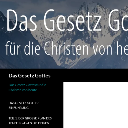
Suchen
Das Gesetz Gottes
Das Gesetz Gottes für die
Christen von heute
DAS GESETZ GOTTES:
EINFÜHRUNG
TEIL 1: DER GROSSE PLAN DES T
EUFELS GEGEN DIE HEIDEN