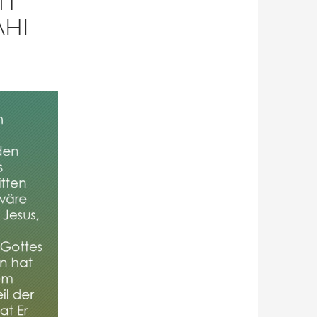
IT
AHL