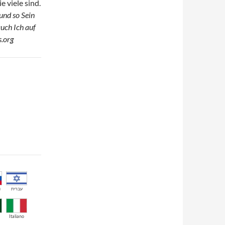
 viele sind.
und so Sein
uch Ich auf
s.org
й
עברית
Italiano