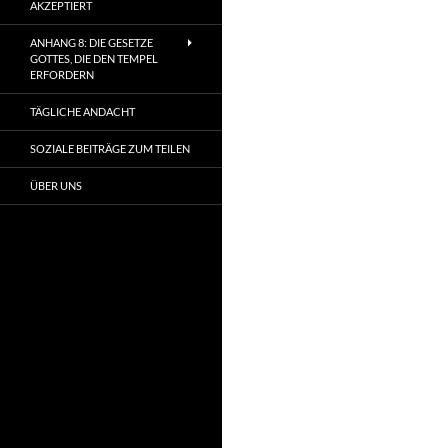
AKZEPTIERT
ANHANG 8: DIE GESETZE
GOTTES, DIE DEN TEMPEL
ERFORDERN
TÄGLICHE ANDACHT
SOZIALE BEITRÄGE ZUM TEILEN
ÜBER UNS