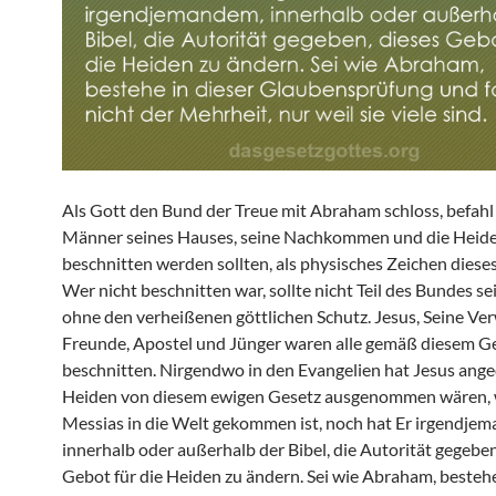
Als Gott den Bund der Treue mit Abraham schloss, befahl E
Männer seines Hauses, seine Nachkommen und die Heid
beschnitten werden sollten, als physisches Zeichen diese
Wer nicht beschnitten war, sollte nicht Teil des Bundes s
ohne den verheißenen göttlichen Schutz. Jesus, Seine Ve
Freunde, Apostel und Jünger waren alle gemäß diesem G
beschnitten. Nirgendwo in den Evangelien hat Jesus ange
Heiden von diesem ewigen Gesetz ausgenommen wären, w
Messias in die Welt gekommen ist, noch hat Er irgendje
innerhalb oder außerhalb der Bibel, die Autorität gegeben
Gebot für die Heiden zu ändern. Sei wie Abraham, bestehe