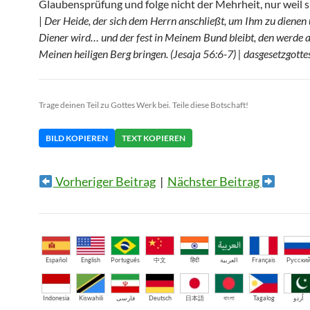
Glaubensprüfung und folge nicht der Mehrheit, nur weil sie
|
Der Heide, der sich dem Herrn anschließt, um Ihm zu dienen 
Diener wird… und der fest in Meinem Bund bleibt, den werde a
Meinen heiligen Berg bringen. (Jesaja 56:6-7) | dasgesetzgotte
Trage deinen Teil zu Gottes Werk bei. Teile diese Botschaft!
BILD KOPIEREN
TEXT KOPIEREN
Vorheriger Beitrag
|
Nächster Beitrag
Español
English
Português
中文
हिंदी
العربية
Français
Русски
Indonesia
Kiswahili
فارسی
Deutsch
日本語
বাংলা
Tagalog
اُردو