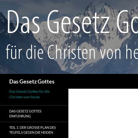
Suchen
Das Gesetz Gottes
Das Gesetz Gottes für die
Christen von heute
DAS GESETZ GOTTES:
EINFÜHRUNG
TEIL 1: DER GROSSE PLAN DES T
EUFELS GEGEN DIE HEIDEN