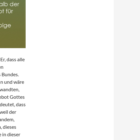
r, dass alle
en
s Bundes.
ein und wäre
rwandten,
ebot Gottes
deutet, dass
eil der
mandem,
, dieses
 in dieser