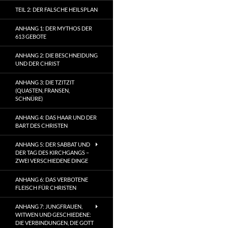
TEIL 2: DER FALSCHE HEILSPLAN
ANHANG 1: DER MYTHOS DER
613 GEBOTE
ANHANG 2: DIE BESCHNEIDUNG
UND DER CHRIST
ANHANG 3: DIE TZITZIT
(QUASTEN, FRANSEN,
SCHNÜRE)
ANHANG 4: DAS HAAR UND DER
BART DES CHRISTEN
ANHANG 5: DER SABBAT UND
DER TAG DES KIRCHGANGS –
ZWEI VERSCHIEDENE DINGE
ANHANG 6: DAS VERBOTENE
FLEISCH FÜR CHRISTEN
ANHANG 7: JUNGFRAUEN,
WITWEN UND GESCHIEDENE:
DIE VERBINDUNGEN, DIE GOTT