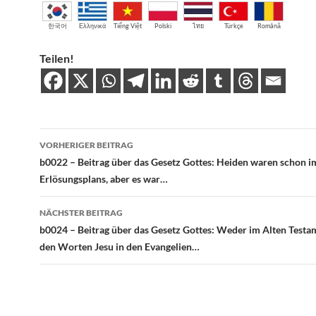
한국어
Ελληνικά
Tiếng Việt
Polski
ไทย
Türkçe
Română
Teilen!
Beitragsnavigation
VORHERIGER BEITRAG
b0022 – Beitrag über das Gesetz Gottes: Heiden waren schon i
Erlösungsplans, aber es war…
NÄCHSTER BEITRAG
b0024 – Beitrag über das Gesetz Gottes: Weder im Alten Testa
den Worten Jesu in den Evangelien…