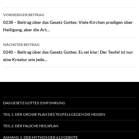
Beitragsnavigation
VORHERIGER BEITRAG
0238 – Beitrag über das Gesetz Gottes: Viele Kirchen predigen über
Heiligung, aber die Art…
NÄCHSTER BEITRAG
0240 – Beitrag über das Gesetz Gottes: Es sei klar: Der Teufel ist nur
eine Kreatur wie jede…
DAS GESETZ GOTTES: EINFÜHRUNG
TEIL 1: DER GROSSE PLAN DES TEUFELS GEGEN DIE HEIDEN
TEIL 2: DER FALSCHE HEILSPLAN
ANHANG 1: DER MYTHOS DER 613 GEBOTE