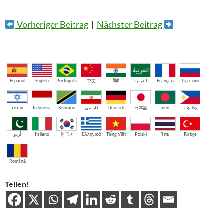
Vorheriger Beitrag
|
Nächster Beitrag
Español
English
Português
中文
हिंदी
العربية
Français
Русский
עברית
Indonesia
Kiswahili
فارسی
Deutsch
日本語
বাংলা
Tagalog
اُردو
Italiano
한국어
Ελληνικά
Tiếng Việt
Polski
ไทย
Türkçe
Română
Teilen!