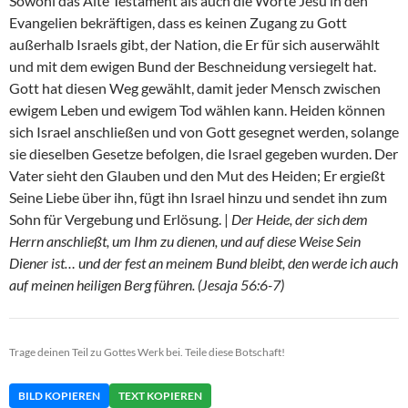
Sowohl das Alte Testament als auch die Worte Jesu in den
Evangelien bekräftigen, dass es keinen Zugang zu Gott
außerhalb Israels gibt, der Nation, die Er für sich auserwählt
und mit dem ewigen Bund der Beschneidung versiegelt hat.
Gott hat diesen Weg gewählt, damit jeder Mensch zwischen
ewigem Leben und ewigem Tod wählen kann. Heiden können
sich Israel anschließen und von Gott gesegnet werden, solange
sie dieselben Gesetze befolgen, die Israel gegeben wurden. Der
Vater sieht den Glauben und den Mut des Heiden; Er ergießt
Seine Liebe über ihn, fügt ihn Israel hinzu und sendet ihn zum
Sohn für Vergebung und Erlösung. |
Der Heide, der sich dem
Herrn anschließt, um Ihm zu dienen, und auf diese Weise Sein
Diener ist… und der fest an meinem Bund bleibt, den werde ich auch
auf meinen heiligen Berg führen. (Jesaja 56:6-7)
Trage deinen Teil zu Gottes Werk bei. Teile diese Botschaft!
BILD KOPIEREN
TEXT KOPIEREN