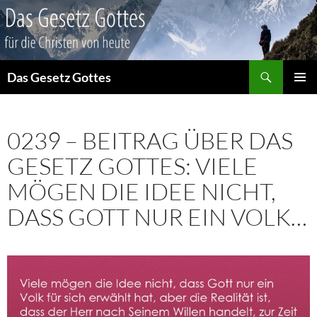
Suchen
Das Gesetz Gottes
ZUM
PRIMÄR
INHALT
MENÜ
SPRINGEN
0239 – BEITRAG ÜBER DAS
GESETZ GOTTES: VIELE
MÖGEN DIE IDEE NICHT,
DASS GOTT NUR EIN VOLK…