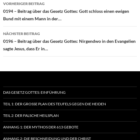
Beitragsnavigation
VORHERIGER BEITRAG
0194 – Beitrag über das Gesetz Gottes: Gott schloss einen ewigen
Bund mit einem Mann in der…
NÄCHSTER BEITRAG
0196 – Beitrag über das Gesetz Gottes: Nirgendwo in den Evangelien
sagte Jesus, dass Er in…
DAS GESETZ GOTTES: EINFÜHRUNG
TEIL 1: DER GROSSE PLAN DES TEUFELS GEGEN DIE HEIDEN
TEIL 2: DER FALSCHE HEILSPLAN
ANHANG 1: DER MYTHOS DER 613 GEBOTE
ANHANG 2: DIE BESCHNEIDUNG UND DER CHRIST