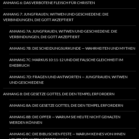
ANHANG 6: DAS VERBOTENE FLEISCH FÜR CHRISTEN
ANHANG 7: JUNGFRAUEN, WITWEN UND GESCHIEDENE: DIE
VERBINDUNGEN, DIE GOTT AKZEPTIERT
ANHANG 7A: JUNGFRAUEN, WITWEN UND GESCHIEDENE: DIE
VERBINDUNGEN, DIE GOTT AKZEPTIERT
ANHANG 7B: DIE SCHEIDUNGSURKUNDE — WAHRHEITEN UND MYTHEN
ANHANG 7C: MARKUS 10:11-12 UND DIE FALSCHE GLEICHHEIT IM
EHEBRUCH
ANHANG 7D: FRAGEN UND ANTWORTEN — JUNGFRAUEN, WITWEN
UND GESCHIEDENE
ANHANG 8: DIE GESETZE GOTTES, DIE DEN TEMPEL ERFORDERN
ANHANG 8A: DIE GESETZE GOTTES, DIE DEN TEMPEL ERFORDERN
ANHANG 8B: DIE OPFER — WARUM SIE HEUTE NICHT GEHALTEN
WERDEN KÖNNEN
ANHANG 8C: DIE BIBLISCHEN FESTE — WARUM KEINES VON IHNEN