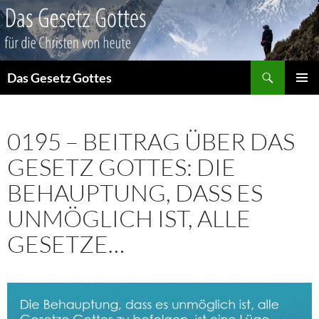
Suchen
Das Gesetz Gottes
ZUM
PRIMÄR
INHALT
MENÜ
SPRINGEN
0195 – BEITRAG ÜBER DAS
GESETZ GOTTES: DIE
BEHAUPTUNG, DASS ES
UNMÖGLICH IST, ALLE
GESETZE…