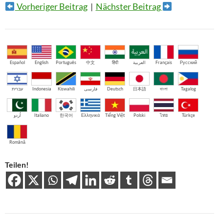
Vorheriger Beitrag
|
Nächster Beitrag
Español
English
Português
中文
हिंदी
العربية
Français
Русский
עברית
Indonesia
Kiswahili
فارسی
Deutsch
日本語
বাংলা
Tagalog
اُردو
Italiano
한국어
Ελληνικά
Tiếng Việt
Polski
ไทย
Türkçe
Română
Teilen!