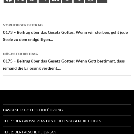
Beitragsnavigation
VORHERIGER BEITRAG
0173 – Beitrag über das Gesetz Gottes: Wenn wir sterben, geht jede
Seele zu dem endgültigen…
NÄCHSTER BEITRAG
0175 – Beitrag über das Gesetz Gottes: Wenn Gott bestimmt, dass
jemand die Erlösung verdient,…
DAS GESETZ GOTTES: EINFÜHRUNG
TEIL 1: DER GROSSE PLAN DES TEUFELS GEGEN DIE HEIDEN
TEIL 2: DER FALSCHE HEILSPLAN