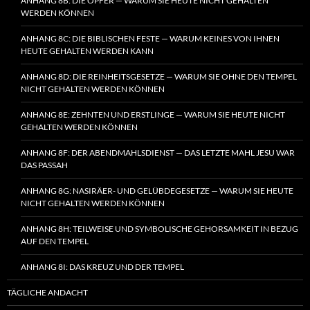
ANHANG 8B: DIE OPFER — WARUM SIE HEUTE NICHT GEHALTEN
WERDEN KÖNNEN
ANHANG 8C: DIE BIBLISCHEN FESTE — WARUM KEINES VON IHNEN
HEUTE GEHALTEN WERDEN KANN
ANHANG 8D: DIE REINHEITSGESETZE — WARUM SIE OHNE DEN TEMPEL
NICHT GEHALTEN WERDEN KÖNNEN
ANHANG 8E: ZEHNTEN UND ERSTLINGE — WARUM SIE HEUTE NICHT
GEHALTEN WERDEN KÖNNEN
ANHANG 8F: DER ABENDMAHLSDIENST — DAS LETZTE MAHL JESU WAR
DAS PASSAH
ANHANG 8G: NASIRÄER- UND GELÜBDEGESETZE — WARUM SIE HEUTE
NICHT GEHALTEN WERDEN KÖNNEN
ANHANG 8H: TEILWEISE UND SYMBOLISCHE GEHORSAMKEIT IN BEZUG
AUF DEN TEMPEL
ANHANG 8I: DAS KREUZ UND DER TEMPEL
TÄGLICHE ANDACHT