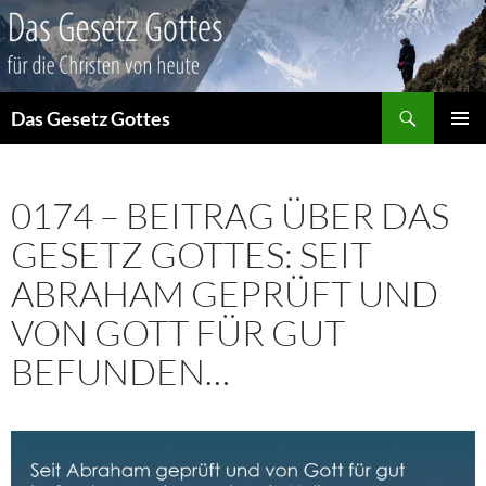
Suchen
Das Gesetz Gottes
ZUM
PRIMÄR
INHALT
MENÜ
SPRINGEN
0174 – BEITRAG ÜBER DAS
GESETZ GOTTES: SEIT
ABRAHAM GEPRÜFT UND
VON GOTT FÜR GUT
BEFUNDEN…