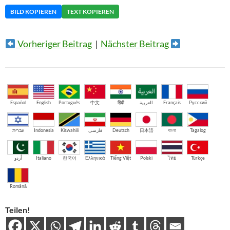
BILD KOPIEREN
TEXT KOPIEREN
Vorheriger Beitrag
|
Nächster Beitrag
Español
English
Português
中文
हिंदी
العربية
Français
Русский
עברית
Indonesia
Kiswahili
فارسی
Deutsch
日本語
বাংলা
Tagalog
اُردو
Italiano
한국어
Ελληνικά
Tiếng Việt
Polski
ไทย
Türkçe
Română
Teilen!