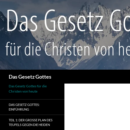
Suchen
Das Gesetz Gottes
Das Gesetz Gottes für die
Christen von heute
DAS GESETZ GOTTES:
EINFÜHRUNG
TEIL 1: DER GROSSE PLAN DES T
EUFELS GEGEN DIE HEIDEN