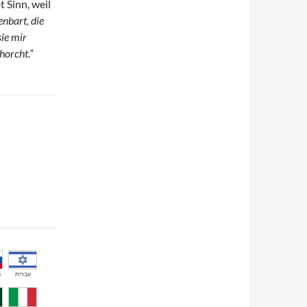
 Sinn, weil
nbart, die
sie mir
horcht.“
й
עברית