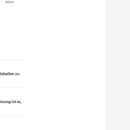
Italiano
Rebellen zu
sung ist es,