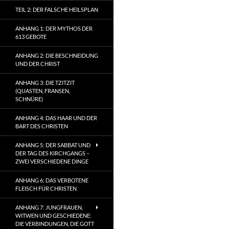
TEIL 2: DER FALSCHE HEILSPLAN
ANHANG 1: DER MYTHOS DER
613 GEBOTE
ANHANG 2: DIE BESCHNEIDUNG
UND DER CHRIST
ANHANG 3: DIE TZITZIT
(QUASTEN, FRANSEN,
SCHNÜRE)
ANHANG 4: DAS HAAR UND DER
BART DES CHRISTEN
ANHANG 5: DER SABBAT UND
DER TAG DES KIRCHGANGS –
ZWEI VERSCHIEDENE DINGE
ANHANG 6: DAS VERBOTENE
FLEISCH FÜR CHRISTEN
ANHANG 7: JUNGFRAUEN,
WITWEN UND GESCHIEDENE:
DIE VERBINDUNGEN, DIE GOTT