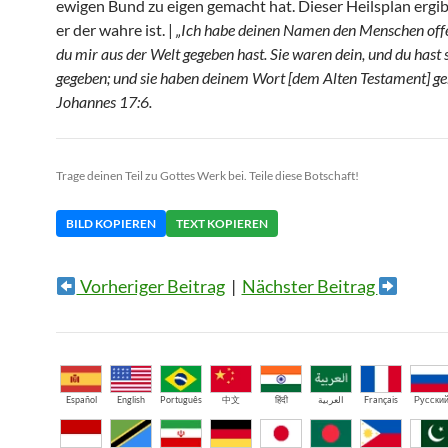
ewigen Bund zu eigen gemacht hat. Dieser Heilsplan ergibt
er der wahre ist. |
„Ich habe deinen Namen den Menschen offe
du mir aus der Welt gegeben hast. Sie waren dein, und du hast 
gegeben; und sie haben deinem Wort [dem Alten Testament] ge
Johannes 17:6.
Trage deinen Teil zu Gottes Werk bei. Teile diese Botschaft!
BILD KOPIEREN
TEXT KOPIEREN
Vorheriger Beitrag
|
Nächster Beitrag
Español
English
Português
中文
हिंदी
العربية
Français
Русски