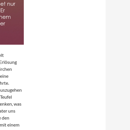
lt
 Erlösung
irchen
 eine
hrte.
 auszugehen
Teufel
lenken, was
Vater uns
e den
 mit einem