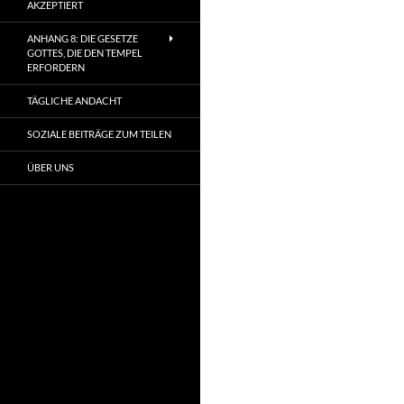
AKZEPTIERT
ANHANG 8: DIE GESETZE
GOTTES, DIE DEN TEMPEL
ERFORDERN
TÄGLICHE ANDACHT
SOZIALE BEITRÄGE ZUM TEILEN
ÜBER UNS