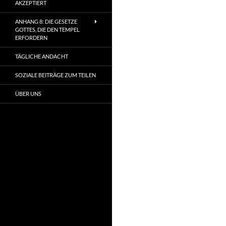
AKZEPTIERT
ANHANG 8: DIE GESETZE
GOTTES, DIE DEN TEMPEL
ERFORDERN
TÄGLICHE ANDACHT
SOZIALE BEITRÄGE ZUM TEILEN
ÜBER UNS