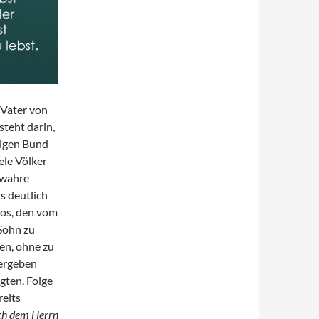
 Vater von
steht darin,
wigen Bund
iele Völker
d wahre
s deutlich
los, den vom
Sohn zu
gen, ohne zu
bergeben
gten. Folge
reits
ich dem Herrn