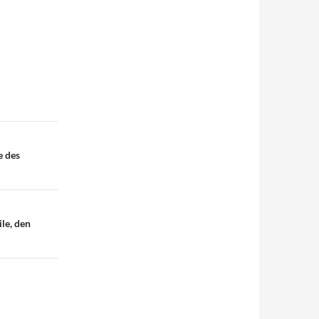
e des
le, den