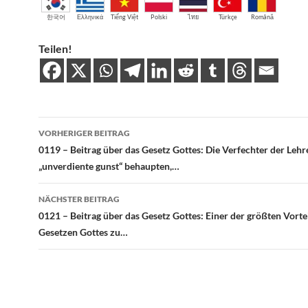
한국어
Ελληνικά
Tiếng Việt
Polski
ไทย
Türkçe
Română
Teilen!
Beitragsnavigation
VORHERIGER BEITRAG
0119 – Beitrag über das Gesetz Gottes: Die Verfechter der Lehr
„unverdiente gunst“ behaupten,…
NÄCHSTER BEITRAG
0121 – Beitrag über das Gesetz Gottes: Einer der größten Vortei
Gesetzen Gottes zu…