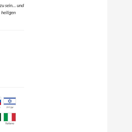
 zu sein… und
 heiligen
й
עברית
Italiano