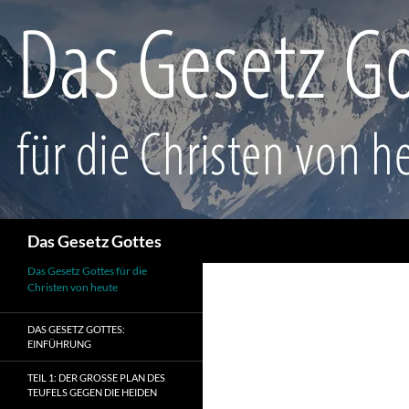
Suchen
Das Gesetz Gottes
Das Gesetz Gottes für die
Christen von heute
DAS GESETZ GOTTES:
EINFÜHRUNG
TEIL 1: DER GROSSE PLAN DES T
EUFELS GEGEN DIE HEIDEN