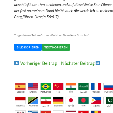
anschließt, um Ihm zu dienen und auf diese Weise Sein Diener
der fest an meinem Bund bleibt, auch die werde ich zu meinem
Berg führen. (Jesaja 56:6-7)
Trage deinen Teil zu Gottes Werk bei. Teile diese Botschaft!
BILD KOPIEREN
TEXT KOPIEREN
Vorheriger Beitrag
|
Nächster Beitrag
Español
English
Português
中文
हिंदी
العربية
Français
Русски
Indonesia
Kiswahili
فارسی
Deutsch
日本語
বাংলা
Tagalog
اُردو