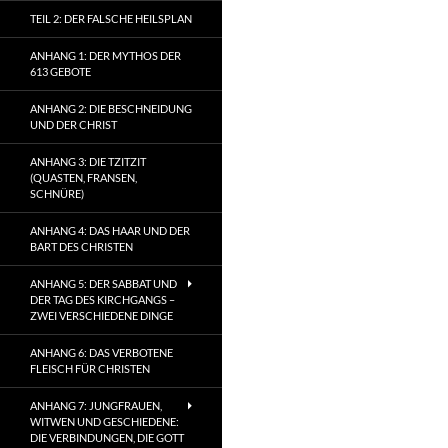
TEIL 2: DER FALSCHE HEILSPLAN
ANHANG 1: DER MYTHOS DER
613 GEBOTE
ANHANG 2: DIE BESCHNEIDUNG
UND DER CHRIST
ANHANG 3: DIE TZITZIT
(QUASTEN, FRANSEN,
SCHNÜRE)
ANHANG 4: DAS HAAR UND DER
BART DES CHRISTEN
ANHANG 5: DER SABBAT UND
DER TAG DES KIRCHGANGS –
ZWEI VERSCHIEDENE DINGE
ANHANG 6: DAS VERBOTENE
FLEISCH FÜR CHRISTEN
ANHANG 7: JUNGFRAUEN,
WITWEN UND GESCHIEDENE:
DIE VERBINDUNGEN, DIE GOTT