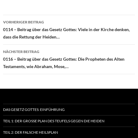
Beitragsnavigation
VORHERIGER BEITRAG
0114 – Beitrag über das Gesetz Gottes: Viele in der Kirche denken,
dass die Rettung der Heiden…
NÄCHSTER BEITRAG
0116 – Beitrag über das Gesetz Gottes: Die Propheten des Alten
Testaments, wie Abraham, Mose,…
DAS GESETZ GOTTES: EINFÜHRUNG
TEIL 1: DER GROSSE PLAN DES TEUFELS GEGEN DIE HEIDEN
TEIL 2: DER FALSCHE HEILSPLAN