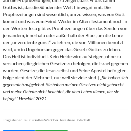
auf die Prophezeiungen, um zu zeigen, dass Er das Lamm
Gottes ist, das die Sünden der Welt hinwegnimmt. Die
Prophezeiungen sind wesentlich, um zu wissen, was von Gott
kommt und was vom Feind. Weder im Alten Testament noch in
den Worten Jesu gibt es Prophezeiungen über das Senden von
jemandem, innerhalb oder außerhalb der Bibel, um die Lehre
der „unverdiente gunst“ zu lehren, die von Millionen benutzt
wird, um in Ungehorsam gegen das Gesetz Gottes zu leben.
Das Heil ist individuell. Kein Heide wird aufsteigen, ohne zu
versuchen, die gleichen Gesetze zu befolgen, die Israel gegeben
wurden, Gesetze, die Jesus selbst und Seine Apostel befolgten.
Folge nicht der Mehrheit, nur weil sie viele sind. |
„Sie haben sich
gegen mich aufgelehnt. Sie haben meinen Gesetzen nicht gehorcht
und meine Gebote nicht beachtet, die dem Leben dienen, der sie
befolgt.“ Hesekiel 20:21
Trage deinen Teil zu Gottes Werk bei. Teile diese Botschaft!