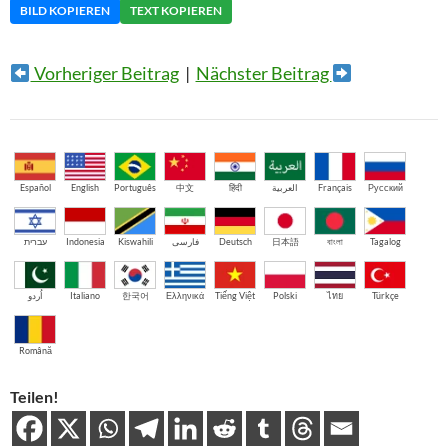
BILD KOPIEREN
TEXT KOPIEREN
Vorheriger Beitrag
|
Nächster Beitrag
Español
English
Português
中文
हिंदी
العربية
Français
Русский
עברית
Indonesia
Kiswahili
فارسی
Deutsch
日本語
বাংলা
Tagalog
اُردو
Italiano
한국어
Ελληνικά
Tiếng Việt
Polski
ไทย
Türkçe
Română
Teilen!