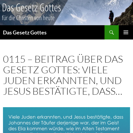
Suchen
Das Gesetz Gottes
ZUM
PRIMÄR
INHALT
MENÜ
SPRINGEN
0115 – BEITRAG ÜBER DAS
GESETZ GOTTES: VIELE
JUDEN ERKANNTEN, UND
JESUS BESTÄTIGTE, DASS…