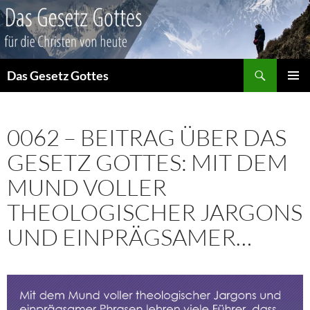
Suchen
Das Gesetz Gottes
ZUM
PRIMÄR
INHALT
MENÜ
SPRINGEN
0062 – BEITRAG ÜBER DAS
GESETZ GOTTES: MIT DEM
MUND VOLLER
THEOLOGISCHER JARGONS
UND EINPRÄGSAMER…