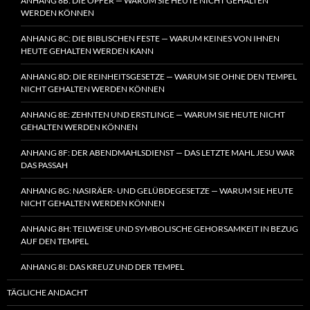
ANHANG 8B: DIE OPFER — WARUM SIE HEUTE NICHT GEHALTEN
WERDEN KÖNNEN
ANHANG 8C: DIE BIBLISCHEN FESTE — WARUM KEINES VON IHNEN
HEUTE GEHALTEN WERDEN KANN
ANHANG 8D: DIE REINHEITSGESETZE — WARUM SIE OHNE DEN TEMPEL
NICHT GEHALTEN WERDEN KÖNNEN
ANHANG 8E: ZEHNTEN UND ERSTLINGE — WARUM SIE HEUTE NICHT
GEHALTEN WERDEN KÖNNEN
ANHANG 8F: DER ABENDMAHLSDIENST — DAS LETZTE MAHL JESU WAR
DAS PASSAH
ANHANG 8G: NASIRÄER- UND GELÜBDEGESETZE — WARUM SIE HEUTE
NICHT GEHALTEN WERDEN KÖNNEN
ANHANG 8H: TEILWEISE UND SYMBOLISCHE GEHORSAMKEIT IN BEZUG
AUF DEN TEMPEL
ANHANG 8I: DAS KREUZ UND DER TEMPEL
TÄGLICHE ANDACHT