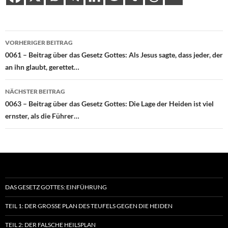
Beitragsnavigation
VORHERIGER BEITRAG
0061 – Beitrag über das Gesetz Gottes: Als Jesus sagte, dass jeder, der
an ihn glaubt, gerettet…
NÄCHSTER BEITRAG
0063 – Beitrag über das Gesetz Gottes: Die Lage der Heiden ist viel
ernster, als die Führer…
DAS GESETZ GOTTES: EINFÜHRUNG
TEIL 1: DER GROSSE PLAN DES TEUFELS GEGEN DIE HEIDEN
TEIL 2: DER FALSCHE HEILSPLAN