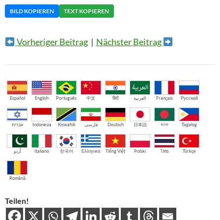
BILD KOPIEREN
TEXT KOPIEREN
Vorheriger Beitrag
|
Nächster Beitrag
Español
English
Português
中文
हिंदी
العربية
Français
Русский
עברית
Indonesia
Kiswahili
فارسی
Deutsch
日本語
বাংলা
Tagalog
اُردو
Italiano
한국어
Ελληνικά
Tiếng Việt
Polski
ไทย
Türkçe
Română
Teilen!