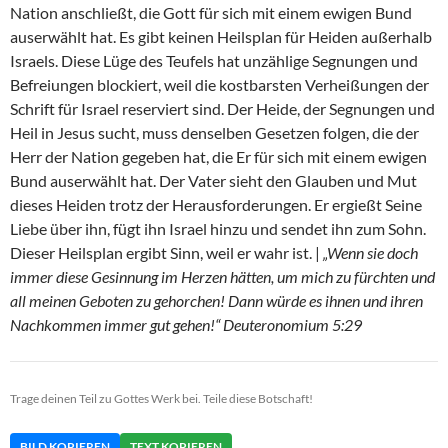
Nation anschließt, die Gott für sich mit einem ewigen Bund
auserwählt hat. Es gibt keinen Heilsplan für Heiden außerhalb
Israels. Diese Lüge des Teufels hat unzählige Segnungen und
Befreiungen blockiert, weil die kostbarsten Verheißungen der
Schrift für Israel reserviert sind. Der Heide, der Segnungen und
Heil in Jesus sucht, muss denselben Gesetzen folgen, die der
Herr der Nation gegeben hat, die Er für sich mit einem ewigen
Bund auserwählt hat. Der Vater sieht den Glauben und Mut
dieses Heiden trotz der Herausforderungen. Er ergießt Seine
Liebe über ihn, fügt ihn Israel hinzu und sendet ihn zum Sohn.
Dieser Heilsplan ergibt Sinn, weil er wahr ist. |
„Wenn sie doch
immer diese Gesinnung im Herzen hätten, um mich zu fürchten und
all meinen Geboten zu gehorchen! Dann würde es ihnen und ihren
Nachkommen immer gut gehen!“ Deuteronomium 5:29
Trage deinen Teil zu Gottes Werk bei. Teile diese Botschaft!
BILD KOPIEREN
TEXT KOPIEREN