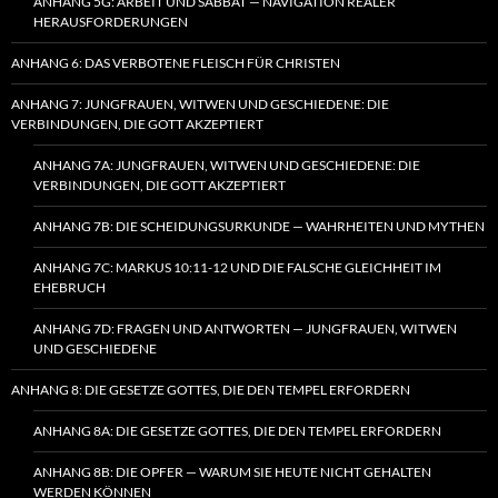
ANHANG 5G: ARBEIT UND SABBAT — NAVIGATION REALER
HERAUSFORDERUNGEN
ANHANG 6: DAS VERBOTENE FLEISCH FÜR CHRISTEN
ANHANG 7: JUNGFRAUEN, WITWEN UND GESCHIEDENE: DIE
VERBINDUNGEN, DIE GOTT AKZEPTIERT
ANHANG 7A: JUNGFRAUEN, WITWEN UND GESCHIEDENE: DIE
VERBINDUNGEN, DIE GOTT AKZEPTIERT
ANHANG 7B: DIE SCHEIDUNGSURKUNDE — WAHRHEITEN UND MYTHEN
ANHANG 7C: MARKUS 10:11-12 UND DIE FALSCHE GLEICHHEIT IM
EHEBRUCH
ANHANG 7D: FRAGEN UND ANTWORTEN — JUNGFRAUEN, WITWEN
UND GESCHIEDENE
ANHANG 8: DIE GESETZE GOTTES, DIE DEN TEMPEL ERFORDERN
ANHANG 8A: DIE GESETZE GOTTES, DIE DEN TEMPEL ERFORDERN
ANHANG 8B: DIE OPFER — WARUM SIE HEUTE NICHT GEHALTEN
WERDEN KÖNNEN