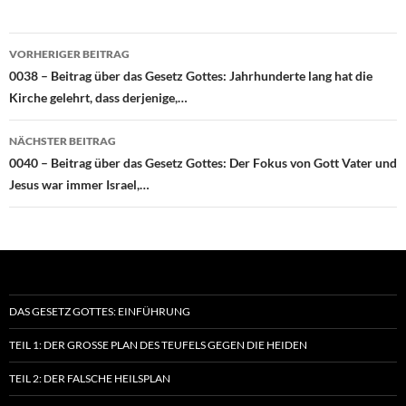
Beitragsnavigation
VORHERIGER BEITRAG
0038 – Beitrag über das Gesetz Gottes: Jahrhunderte lang hat die
Kirche gelehrt, dass derjenige,…
NÄCHSTER BEITRAG
0040 – Beitrag über das Gesetz Gottes: Der Fokus von Gott Vater und
Jesus war immer Israel,…
DAS GESETZ GOTTES: EINFÜHRUNG
TEIL 1: DER GROSSE PLAN DES TEUFELS GEGEN DIE HEIDEN
TEIL 2: DER FALSCHE HEILSPLAN