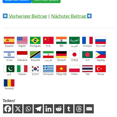
Vorheriger Beitrag
|
Nächster Beitrag
Español
English
Português
中文
हिंदी
العربية
Français
Русский
עברית
Indonesia
Kiswahili
فارسی
Deutsch
日本語
বাংলা
Tagalog
اُردو
Italiano
한국어
Ελληνικά
Tiếng Việt
Polski
ไทย
Türkçe
Română
Teilen!