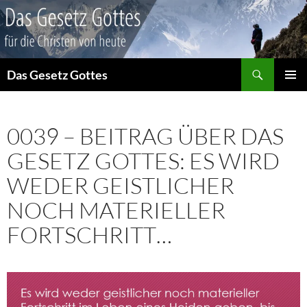
Suchen
Das Gesetz Gottes
ZUM
PRIMÄR
INHALT
MENÜ
SPRINGEN
0039 – BEITRAG ÜBER DAS
GESETZ GOTTES: ES WIRD
WEDER GEISTLICHER
NOCH MATERIELLER
FORTSCHRITT…